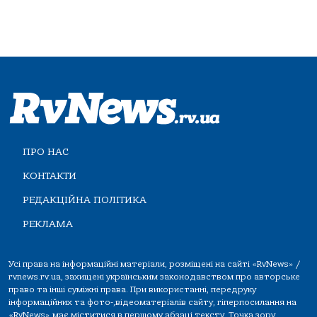
ПРО НАС
КОНТАКТИ
РЕДАКЦІЙНА ПОЛІТИКА
РЕКЛАМА
Усі права на інформаційні матеріали, розміщені на сайті «RvNews» /
rvnews.rv.ua, захищені українським законодавством про авторське
право та інші суміжні права. При використанні, передруку
інформаційних та фото-,відеоматеріалів сайту, гіперпосилання на
«RvNews» має міститися в першому абзаці тексту. Точка зору