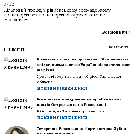
07:12
Пільговий проїзд у рівненському громадському
транспорті без транспортної картки: кого це
стосується
Всі новини
>
ВСІ СТАТТІ
>
СТАТТІ
Рівненська обласна організації Національної
спілки письменників України відзначила своє
40-річчя
Урочисті збори із нагоди 40-річчя Рівненської
обласної...
НОВИНИ РІВНЕНЩИНИ
Розпочався мандрівний табір «Стежками
князів Острозьких» на Рівненщині
В Острозі, на Замковій горі, у четвер...
НОВИНИ РІВНЕНЩИНИ
Історична Рівненщина: Форт-застава Дубно