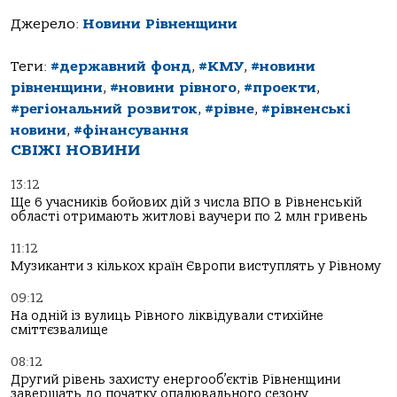
Джерело:
Новини Рівненщини
Теги:
#державний фонд
,
#КМУ
,
#новини
рівненщини
,
#новини рівного
,
#проекти
,
#регіональний розвиток
,
#рівне
,
#рівненські
новини
,
#фінансування
СВІЖІ НОВИНИ
13:12
Ще 6 учасників бойових дій з числа ВПО в Рівненській
області отримають житлові ваучери по 2 млн гривень
11:12
Музиканти з кількох країн Європи виступлять у Рівному
09:12
На одній із вулиць Рівного ліквідували стихійне
сміттєзвалище
08:12
Другий рівень захисту енергооб’єктів Рівненщини
завершать до початку опалювального сезону