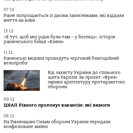
07:12
Рівне попрощається із двома Захисниками, які віддали
життя на війні
13:12
«Я тут, щоб мої рідні були там – у безпеці»: історія
рівненського бійця «Князя»
11:12
Рівненські медики проведуть черговий благодійний
велопробіг
Від захисту України до спільного
щита Європи: як проєкт «Фрея»
змінює архітектуру протиракетної
оборони
09:12
ЦНАП Рівного пропонує вакансію: які вимоги
08:12
На Рівненщині Силам оборони України передали
конфісковане майно