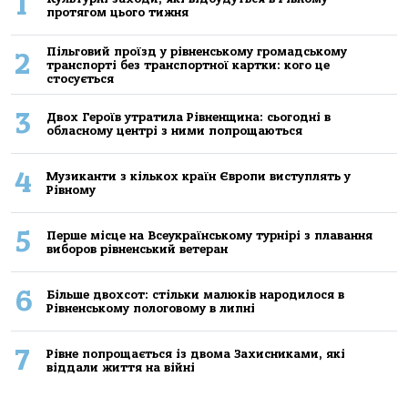
1
протягом цього тижня
Пільговий проїзд у рівненському громадському
2
транспорті без транспортної картки: кого це
стосується
3
Двох Героїв утратила Рівненщина: сьогодні в
обласному центрі з ними попрощаються
4
Музиканти з кількох країн Європи виступлять у
Рівному
5
Перше місце на Всеукраїнському турнірі з плавання
виборов рівненський ветеран
6
Більше двохсот: стільки малюків народилося в
Рівненському пологовому в липні
7
Рівне попрощається із двома Захисниками, які
віддали життя на війні