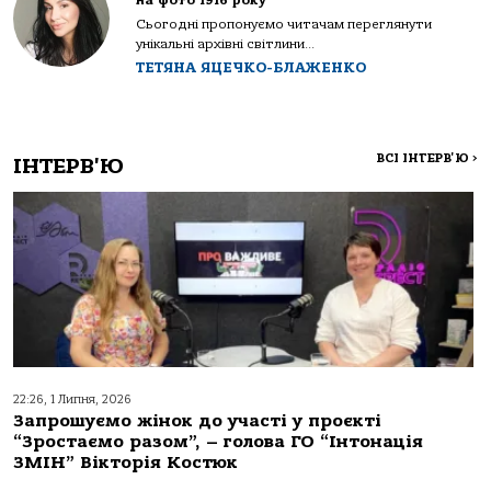
на фото 1916 року
Сьогодні пропонуємо читачам переглянути
унікальні архівні світлини...
ТЕТЯНА ЯЦЕЧКО-БЛАЖЕНКО
ВСІ ІНТЕРВ'Ю
>
ІНТЕРВ'Ю
22:26, 1 Липня, 2026
Запрошуємо жінок до участі у проєкті
“Зростаємо разом”, – голова ГО “Інтонація
ЗМІН” Вікторія Костюк