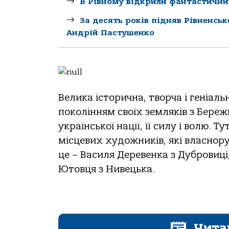
В Рівному відкрили фантастични
За десять років підняв Рівненсь
Андрій Пастушенко
Велика історична, творча і геніал
поколінням своїх земляків з Бережн
української нації, її силу і волю.
місцевих художників, які власнору
це – Василя Деревенка з Дубровиц
Ютовця з Нивецька.
Чита