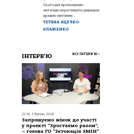
Сьогодні пропонуємо
читачам переглянути унікальні
архівні світлини...
ТЕТЯНА ЯЦЕЧКО-
БЛАЖЕНКО
ВСІ ІНТЕРВ'Ю
>
ІНТЕРВ'Ю
22:26, 1 Липня, 2026
Запрошуємо жінок до участі
у проєкті “Зростаємо разом”,
– голова ГО “Інтонація ЗМІН”