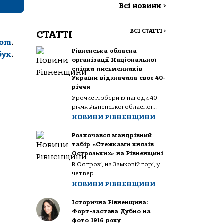
Всі новини
>
ВСІ СТАТТІ
>
СТАТТІ
com
.
Рівненська обласна
бук
.
організації Національної
спілки письменників
України відзначила своє 40-
річчя
Урочисті збори із нагоди 40-
річчя Рівненської обласної...
НОВИНИ РІВНЕНЩИНИ
Розпочався мандрівний
табір «Стежками князів
Острозьких» на Рівненщині
В Острозі, на Замковій горі, у
четвер...
НОВИНИ РІВНЕНЩИНИ
Історична Рівненщина:
Форт-застава Дубно на
фото 1916 року