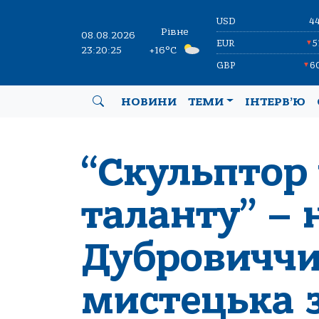
USD
4
Рівне
08.08.2026
EUR
5
▼
23:20:26
+16°C
GBP
6
▼
НОВИНИ
ТЕМИ
ІНТЕРВ’Ю
“Скульптор
таланту” – 
Дубровиччи
мистецька з