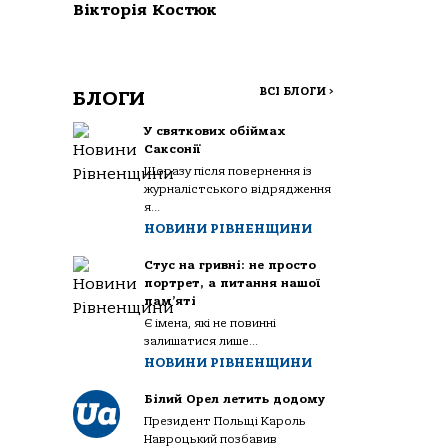
Вікторія Костюк
ВСІ БЛОГИ
>
БЛОГИ
У святкових обіймах
Саксонії
Щоразу після повернення із
журналістського відрядження
я...
НОВИНИ РІВНЕНЩИНИ
Стус на гривні: не просто
портрет, а питання нашої
пам’яті
Є імена, які не повинні
залишатися лише...
НОВИНИ РІВНЕНЩИНИ
Білий Орел летить додому
Президент Польщі Кароль
Навроцький позбавив