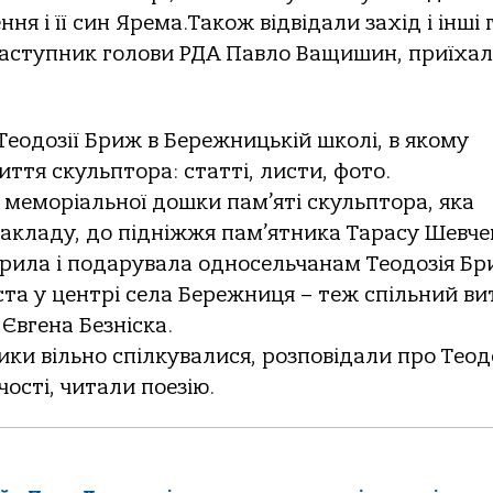
ня і її син Ярема.Також відвідали захід і інші 
 заступник голови РДА Павло Ващишин, приїха
 Теодозії Бриж в Бережницькій школі, в якому
иття скульптора: статті, листи, фото.
 меморіальної дошки пам’яті скульптора, яка
закладу, до підніжжя пам’ятника Тарасу Шевче
ворила і подарувала односельчанам Теодозія Бр
ста у центрі села Бережниця – теж спільний ви
 Євгена Безніска.
ики вільно спілкувалися, розповідали про Теод
чості, читали поезію.