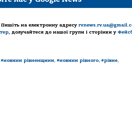
 Пишіть на електронну адресу
rvnews.rv.ua@gmail.
ттер
, долучайтеся до нашої групи і сторінки у
Фейс
,
#новини рівненщини
,
#новини рівного
,
#рівне
,