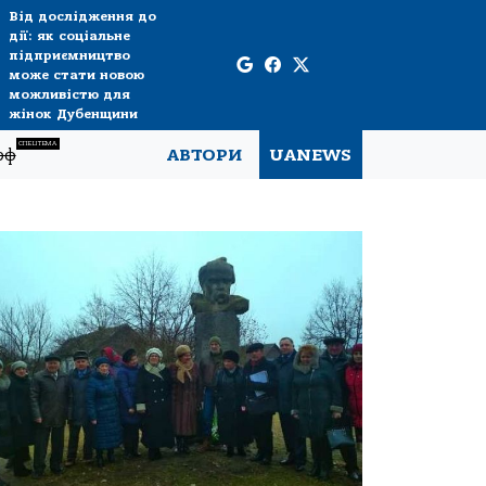
Від дослідження до
дії: як соціальне
підприємництво
може стати новою
можливістю для
жінок Дубенщини
СПЕЦТЕМА
рф
АВТОРИ
UANEWS