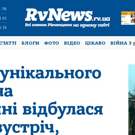
4.76
1.61
0.19
СТАТТІ
БЛОГИ
ФОТО
ВІДЕО
ЦІКАВО
ВІЙНА З
 унікального
на
ні відбулася
устріч,