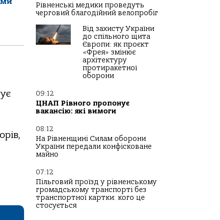
ами
Рівненські медики проведуть
черговий благодійний велопробіг
Від захисту України
до спільного щита
Європи: як проєкт
«Фрея» змінює
архітектуру
протиракетної
оборони
дує
09:12
ЦНАП Рівного пропонує
вакансію: які вимоги
08:12
орів,
На Рівненщині Силам оборони
України передали конфісковане
майно
07:12
Пільговий проїзд у рівненському
громадському транспорті без
транспортної картки: кого це
стосується