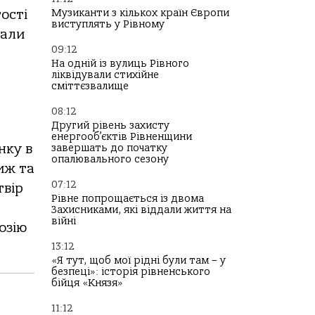
Музиканти з кількох країн Європи
гості
виступлять у Рівному
лали
09:12
На одній із вулиць Рівного
ліквідували стихійне
сміттєзвалище
08:12
Другий рівень захисту
енергооб’єктів Рівненщини
нку в
завершать до початку
опалювального сезону
иж та
07:12
твір
Рівне попрощається із двома
Захисниками, які віддали життя на
війні
озію
13:12
«Я тут, щоб мої рідні були там – у
безпеці»: історія рівненського
бійця «Князя»
11:12