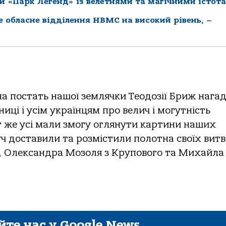
й «Парк Легенд» із велетнями та магічними істот
ке обласне відділення НВМС на високий рівень, –
ьна постать нашої землячки Теодозії Бриж нага
иці і усім українцям про велич і могутність
 Тут же усі мали змогу оглянути картини наших
ч доставили та розмістили полотна своїх витв
і, Олександра Мозоля з Крупового та Михайла
йте нас у Google News