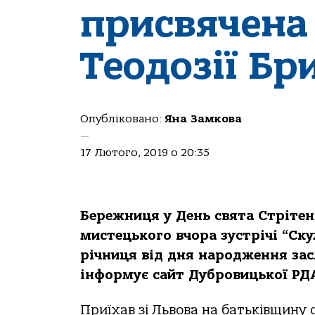
присвячена
Теодозії Бр
Опубліковано:
Яна Замкова
—
17 Лютого, 2019 о 20:35
Бережниця у День свята Стрітен
мистецького вчора зустрічі “Ск
річниця від дня народження зас
інформує сайт Дубровицької РД
Приїхав зі Львова на батьківщину 