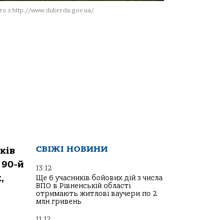
о з http://www.dubrrda.gov.ua/
СВІЖІ НОВИНИ
ків
 90-й
13:12
,
Ще 6 учасників бойових дій з числа
ВПО в Рівненській області
отримають житлові ваучери по 2
млн гривень
11:12