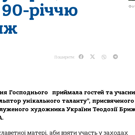
 90-річчю
Фот
иж
Поширити:
ня Господнього приймала гостей та учасни
ульптор унікального таланту”, присвяченого
луженого художника України Теодозії Бриж
А.
славетної матері, аби взяти участь у заходах