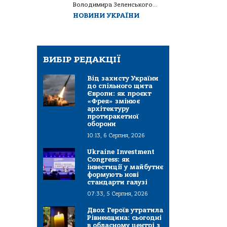
Володимира Зеленського...
НОВИНИ УКРАЇНИ
ВИБІР РЕДАКЦІЇ
Від захисту України
до спільного щита
Європи: як проєкт
«Фрея» змінює
архітектуру
протиракетної
оборони
10:13, 6 Серпня, 2026
Ukraine Investment
Congress: як
інвестиції у майбутнє
формують нові
стандарти галузі
07:33, 5 Серпня, 2026
Двох Героїв утратила
Рівненщина: сьогодні
в обласному центрі з