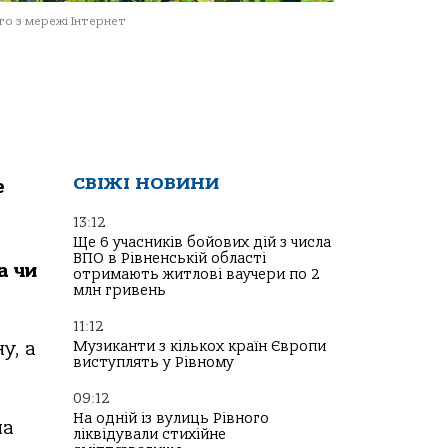
о з мережі Інтернет
СВІЖІ НОВИНИ
е
13:12
Ще 6 учасників бойових дій з числа
ВПО в Рівненській області
а чи
отримають житлові ваучери по 2
млн гривень
11:12
Музиканти з кількох країн Європи
у, а
виступлять у Рівному
09:12
На одній із вулиць Рівного
на
ліквідували стихійне