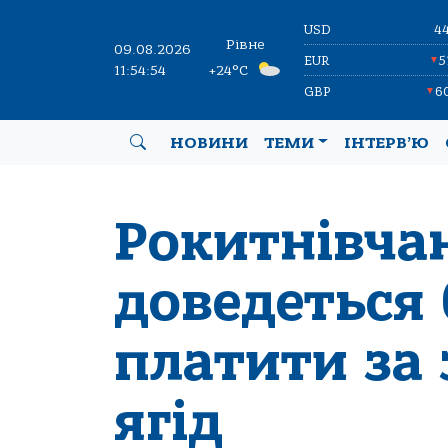
USD
4
Рівне
09.08.2026
EUR
5
▼
11:54:54
+24°C
GBP
6
▼
НОВИНИ
ТЕМИ
ІНТЕРВ’Ю
Рокитнівча
доведеться
платити за 
ягід