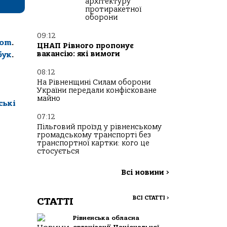
архітектуру
протиракетної
оборони
09:12
com
.
ЦНАП Рівного пропонує
вакансію: які вимоги
бук
.
08:12
На Рівненщині Силам оборони
України передали конфісковане
майно
ські
07:12
Пільговий проїзд у рівненському
громадському транспорті без
транспортної картки: кого це
стосується
Всі новини
>
ВСІ СТАТТІ
>
СТАТТІ
Рівненська обласна