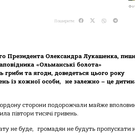
Фот
Поширити:
го
Президент
а
Олександр
а
Лукашенк
а
, пиш
 заповідника «Ольманські болота»
ь гриби та ягоди
,
доведеться цього року
ень
і
з кожної особи
,
не залежно
–
це дитин
д кордону сторони подорожчали майже вполовин
ла півтори тисячі гривень.
лату не буде, громадян не будуть пропускати 