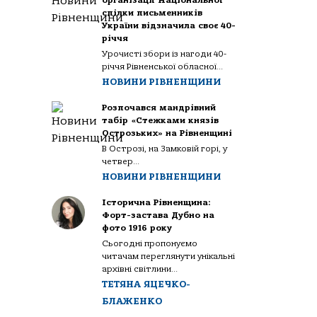
організації Національної
спілки письменників
України відзначила своє 40-
річчя
Урочисті збори із нагоди 40-
річчя Рівненської обласної...
НОВИНИ РІВНЕНЩИНИ
Розпочався мандрівний
табір «Стежками князів
Острозьких» на Рівненщині
В Острозі, на Замковій горі, у
четвер...
НОВИНИ РІВНЕНЩИНИ
Історична Рівненщина:
Форт-застава Дубно на
фото 1916 року
Сьогодні пропонуємо
читачам переглянути унікальні
архівні світлини...
ТЕТЯНА ЯЦЕЧКО-
БЛАЖЕНКО