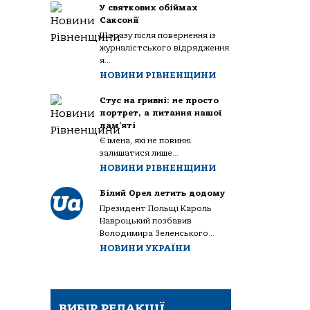
У святкових обіймах
Саксонії
Щоразу після повернення із
журналістського відрядження
я...
НОВИНИ РІВНЕНЩИНИ
Стус на гривні: не просто
портрет, а питання нашої
пам’яті
Є імена, які не повинні
залишатися лише...
НОВИНИ РІВНЕНЩИНИ
Білий Орел летить додому
Президент Польщі Кароль
Навроцький позбавив
Володимира Зеленського...
НОВИНИ УКРАЇНИ
ВИБІР РЕДАКЦІЇ