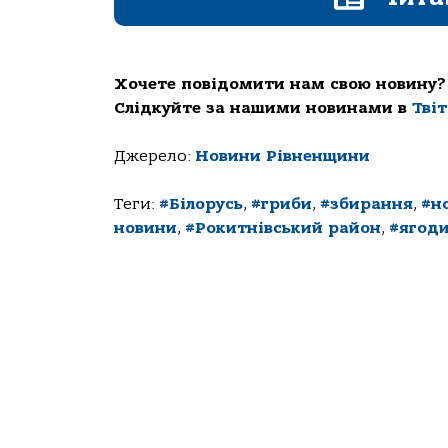
Хочете повідомити нам свою новину?
Слідкуйте за нашими новинами в
Тві
Джерело:
Новини Рівненщини
Теги:
#Білорусь
,
#гриби
,
#збирання
,
#н
новини
,
#Рокитнівський район
,
#ягод