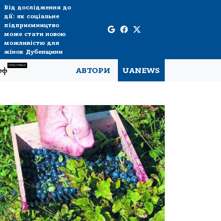
Від дослідження до
дії: як соціальне
підприємництво
може стати новою
можливістю для
жінок Дубенщини
СПЕЦТЕМА
рф
АВТОРИ
UANEWS