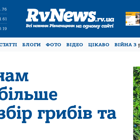
4.76
1.61
0.19
СТАТТІ
БЛОГИ
ФОТО
ВІДЕО
ЦІКАВО
ВІЙНА З
нам
 більше
збір грибів та