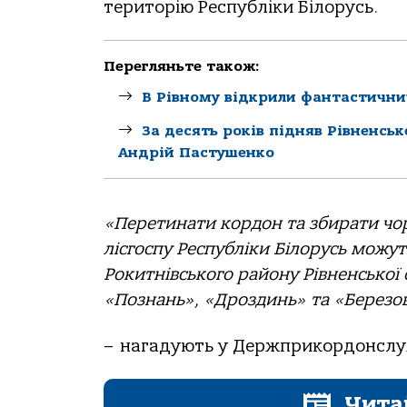
територію Республіки Білорусь.
Перегляньте також:
В Рівному відкрили фантастични
За десять років підняв Рівненсь
Андрій Пастушенко
«Перетинати кордон та збирати чор
лісгоспу Республіки Білорусь можу
Рокитнівського району Рівненської 
«Познань», «Дроздинь» та «Березов
– нагадують у Держприкордонслу
Чита