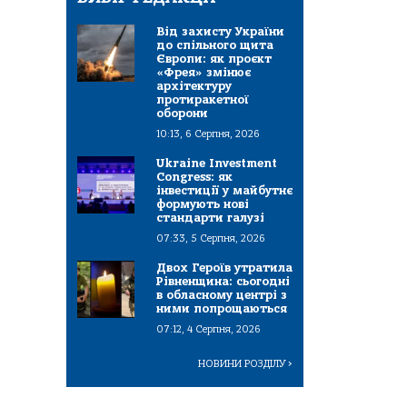
Від захисту України
до спільного щита
Європи: як проєкт
«Фрея» змінює
архітектуру
протиракетної
оборони
10:13, 6 Серпня, 2026
Ukraine Investment
Congress: як
інвестиції у майбутнє
формують нові
стандарти галузі
07:33, 5 Серпня, 2026
Двох Героїв утратила
Рівненщина: сьогодні
в обласному центрі з
ними попрощаються
07:12, 4 Серпня, 2026
НОВИНИ РОЗДІЛУ
>