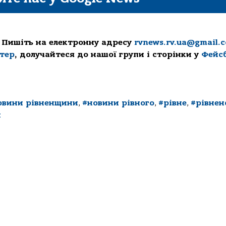
 Пишіть на електронну адресу
rvnews.rv.ua@gmail.
ттер
, долучайтеся до нашої групи і сторінки у
Фейс
овини рівненщини
,
#новини рівного
,
#рівне
,
#рівнен
и