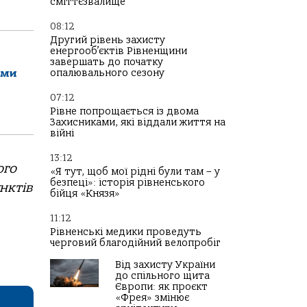
сміттєзвалище
08:12
Другий рівень захисту
енергооб’єктів Рівненщини
завершать до початку
опалювального сезону
ами
07:12
Рівне попрощається із двома
Захисниками, які віддали життя на
війні
13:12
ого
«Я тут, щоб мої рідні були там – у
безпеці»: історія рівненського
нктів
бійця «Князя»
11:12
Рівненські медики проведуть
черговий благодійний велопробіг
Від захисту України
до спільного щита
Європи: як проєкт
«Фрея» змінює