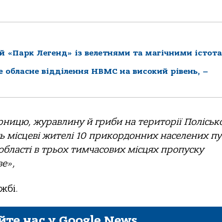
й «Парк Легенд» із велетнями та магічними істот
ке обласне відділення НВМС на високий рівень, –
ницю, журавлину й гриби на території Поліськ
ть місцеві жителі 10 прикордонних населених пу
області в трьох тимчасових місцях пропуску
е»,
жбі.
йте нас у Google News