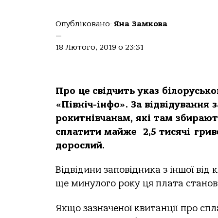
Опубліковано:
Яна Замкова
—
18 Лютого, 2019 о 23:31
Про це свідчить указ
білоруськ
о
«Північ-інфо». За відвідування
рокитнівчанам, які
там
збирают
сплатити
майже
2,5 тисяч
і
грив
дорослий.
Відвідини заповідника з іншої ві
ще минулого року ця плата станови
Якщо зазначеної квитанції про сп