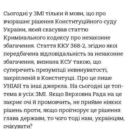
Сьогодні у ЗМІ тільки й мови, що про
вчорашнє рішення Конституційного суду
України, який скасував статтю
Кримінального кодексу про незаконне
збагачення. Стаття ККУ 368-2, згідно якої
передбачена відповідальність за незаконне
збагачення, визнана КСУ такою, що
суперечить презумпції невинуватості,
закріпленій в Конституції. Про це пише
УНІАН та інші джерела. На сьогодні це топ-
тема в усіх ЗМІ. Якщо Верховна Рада на це
закриє очі й промовчить, не прийме ніяких
рішень проти, якщо проігнорує це рішення
глава держави, то чого тоді нам, українцям,
очікувати?