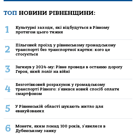
ТОП
НОВИНИ РІВНЕНЩИНИ:
1
Культурні заходи, які відбудуться в Рівному
протягом цього тижня
Пільговий проїзд у рівненському громадському
2
транспорті без транспортної картки: кого це
стосується
3
Загинув у 2024-му: Рівне проведе в останню дорогу
Героя, який поліг на війні
Безготівковий розрахунок у громадському
4
транспорті Рівного: з'явився новий спосіб оплати
смартфоном
5
У Рівненській області шукають житло для
евакуйованих
6
Монети, яким понад 100 років, з'явилися в
Дубенському замку