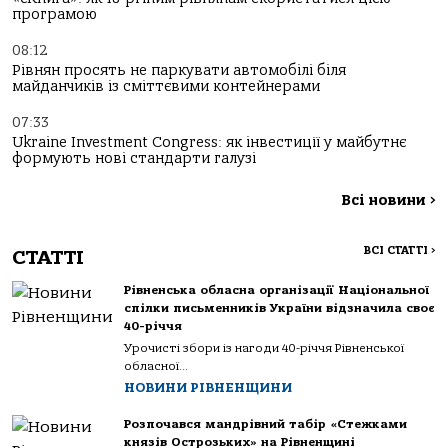
програмою
08:12
Рівнян просять не паркувати автомобілі біля
майданчиків із сміттєвими контейнерами
07:33
Ukraine Investment Congress: як інвестиції у майбутнє
формують нові стандарти галузі
Всі новини
>
ВСІ СТАТТІ
>
СТАТТІ
Рівненська обласна організації Національної
спілки письменників України відзначила своє
40-річчя
Урочисті збори із нагоди 40-річчя Рівненської
обласної...
НОВИНИ РІВНЕНЩИНИ
Розпочався мандрівний табір «Стежками
князів Острозьких» на Рівненщині