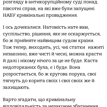
розгляду в антикорупційному суді понад
півсотні справ, на які вже були запущені
НАБУ кримінальні провадження.
І ось дочекалися. Натомість нате вам,
суспільство, рішення, яке не оскаржується,
бо ж прийняте найвищим судом країни.
Тож тепер, виходить, усі, чиї статки нажиті
незаконно, вже чисті й чесні, можна красти
й далі і нікому нічого за це не буде. Каста
недоторканих була, є і буде. Вона
розростається, бо ж кругова порука, свої
тягнуть до корита своїх і свої своїх же й
захищають.
Варто згадати, що кримінальну
відповідальність за незаконне збагачення