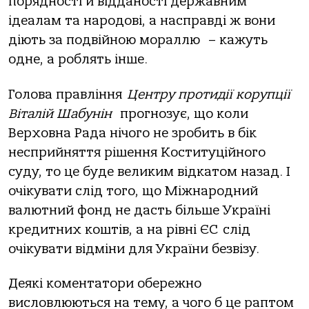
порядності й відданості державним
ідеалам та народові, а насправді ж вони
діють за подвійною мораллю – кажуть
одне, а роблять інше.
Голова правління
Центру протидії корупції
Віталій Шабунін
прогнозує, що коли
Верховна Рада нічого не зробить в бік
несприйняття рішення Коституційного
суду, то це буде великим відкатом назад. І
очікувати слід того, що Міжнародний
валютний фонд не дасть більше Україні
кредитних коштів, а на рівні ЄС слід
очікувати відміни для України безвізу.
Деякі коментатори обережно
висловлюються на тему, а чого б це раптом