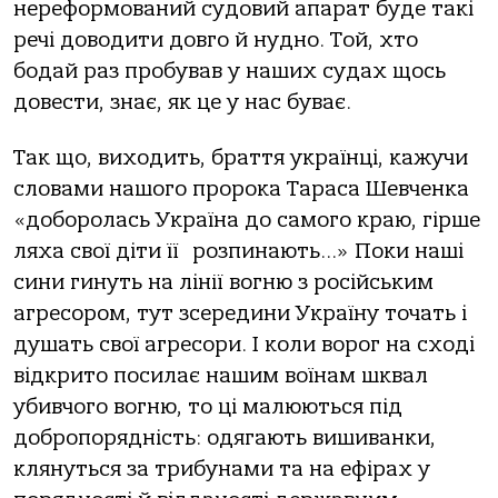
нереформований судовий апарат буде такі
речі доводити довго й нудно. Той, хто
бодай раз пробував у наших судах щось
довести, знає, як це у нас буває.
Так що, виходить, браття українці, кажучи
словами нашого пророка Тараса Шевченка
«доборолась Україна до самого краю, гірше
ляха свої діти її розпинають…» Поки наші
сини гинуть на лінії вогню з російським
агресором, тут зсередини Україну точать і
душать свої агресори. І коли ворог на сході
відкрито посилає нашим воїнам шквал
убивчого вогню, то ці малюються під
добропорядність: одягають вишиванки,
клянуться за трибунами та на ефірах у