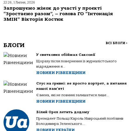
22:26, 1 Липня, 2026
Запрошуємо жінок до участі у проєкті
“Зростаємо разом”, – голова ГО “Інтонація
ЗМІН” Вікторія Костюк
ВСІ БЛОГИ
>
БЛОГИ
У святкових обіймах Саксонії
Щоразу після повернення із журналістського
відрядження я...
НОВИНИ РІВНЕНЩИНИ
Стус на гривні: не просто портрет, а питання
нашої пам’яті
Є імена, які не повинні залишатися лише...
НОВИНИ РІВНЕНЩИНИ
Білий Орел летить додому
Президент Польщі Кароль Навроцький позбавив
Володимира Зеленського...
НОВИНИ УКРАЇНИ