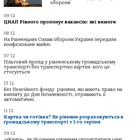
оборони
09:12
ЦНАП Рівного пропонує вакансію: які вимоги
08:12
На Рівненщині Силам оборони України передали
конфісковане майно
07:12
Пільговий проїзд у рівненському громадському
транспорті без транспортної картки: кого це
стосується
13:12
Без Пенсійного фонду: рівняни, які мають право на
виплату до Дня Незалежності, отримають її
автоматично
11:12
Картка чи готівка? Як рівняни розраховуються в
громадському транспорті з 1-го серпня
09:12
«єКнига»: як 18-річним рівнянам скористатися цією