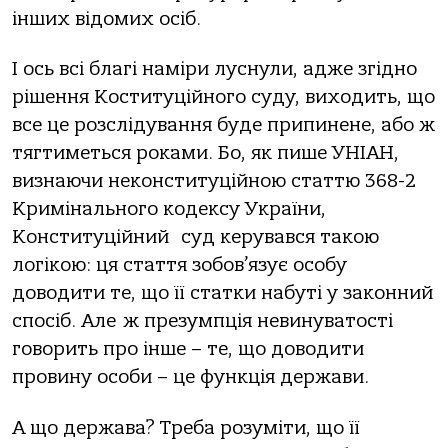
інших відомих осіб.
І ось всі благі наміри луснули, адже згідно
рішення Коституційного суду, виходить, що
все це розслідування буде припинене, або ж
тягтиметься роками. Бо, як пише УНІАН,
визнаючи неконституційною статтю 368-2
Кримінального кодексу України,
Конституційний суд керувався такою
логікою: ця стаття зобов’язує особу
доводити те, що її статки набуті у законний
спосіб. Але ж презумпція невинуватості
говорить про інше – те, що доводити
провину особи – це функція держави.
А що держава? Треба розуміти, що її