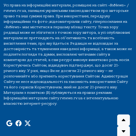
Усі права на інформаційні матеріали, розміщені на сайті «RvNews» /
rvnews.rv.ua, захищені українським законодавством про авторське
право та інші суміжні права. При використанні, передруку
інформаційних та фото-,відеоматеріалів сайту, гіперпосилання на
«RvNews» має міститися в першому абзаці тексту. Точка зору
редакції може не збігатися з точкою зору автора, а усі опубліковані
матеріали не претендують на об'єктивність та всебічність
висвітлення теми, про яку йдеться. Редакція не відповідає за
достовірність та тлумачення наведеної інформації, а також може не
поділяти погляди та думки, висловлені читачами сайту в
коментарях до статей, а сам ресурс виконує винятково роль носія.
Користуючись Сайтом, відвідувач підтверджує, що досяг 21-
річного віку. У разі, якщо Ви не досягли 21-річного віку — не
розпочинайте або припиніть користування Сайтом. Адміністрація
Сайту не несе відповідальності за законність використання Сайту
та його сервісів Користувачем, який не досяг 21-річного віку.
Матеріали з поміткою (R) публікуються на правах реклами.
Інформаційні матеріали сайту rvnews.rv.ua є інтелектуальною
власністю інтернет-ресурсу.