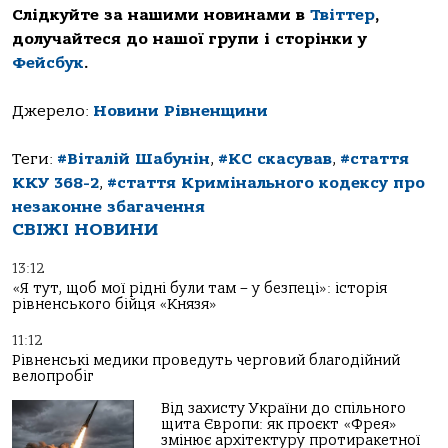
Слідкуйте за нашими новинами в
Твіттер
,
долучайтеся до нашої групи і сторінки у
Фейсбук
.
Джерело:
Новини Рівненщини
Теги:
#Віталій Шабунін
,
#КС скасував
,
#стаття
ККУ 368-2
,
#стаття Кримінального кодексу про
незаконне збагачення
СВІЖІ НОВИНИ
13:12
«Я тут, щоб мої рідні були там – у безпеці»: історія
рівненського бійця «Князя»
11:12
Рівненські медики проведуть черговий благодійний
велопробіг
Від захисту України до спільного
щита Європи: як проєкт «Фрея»
змінює архітектуру протиракетної