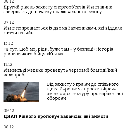
08:12
Другий рівень захисту енергооб’єктів Рівненщини
завершать до початку опалювального сезону
07:12
Рівне попрощається із двома Захисниками, які віддали
життя на війні
13:12
«Я тут, щоб мої рідні були там – у безпеці»: історія
рівненського бійця «Князя»
11:12
Рівненські медики проведуть черговий благодійний
велопробіг
Від захисту України до спільного
щита Європи: як проєкт «Фрея»
змінює архітектуру протиракетної
оборони
09:12
ЦНАП Рівного пропонує вакансію: які вимоги
08:12