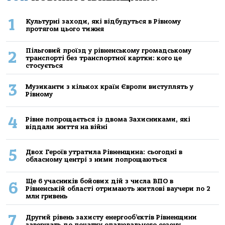
1
Культурні заходи, які відбудуться в Рівному
протягом цього тижня
Пільговий проїзд у рівненському громадському
2
транспорті без транспортної картки: кого це
стосується
3
Музиканти з кількох країн Європи виступлять у
Рівному
4
Рівне попрощається із двома Захисниками, які
віддали життя на війні
5
Двох Героїв утратила Рівненщина: сьогодні в
обласному центрі з ними попрощаються
Ще 6 учасників бойових дій з числа ВПО в
6
Рівненській області отримають житлові ваучери по 2
млн гривень
7
Другий рівень захисту енергооб’єктів Рівненщини
завершать до початку опалювального сезону