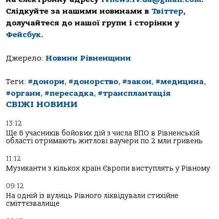
Слідкуйте за нашими новинами в
Твіттер
,
долучайтеся до нашої групи і сторінки у
Фейсбук
.
Джерело:
Новини Рівненщини
Теги:
#донори
,
#донорство
,
#закон
,
#медицина
,
#органи
,
#пересадка
,
#трансплантація
СВІЖІ НОВИНИ
13:12
Ще 6 учасників бойових дій з числа ВПО в Рівненській
області отримають житлові ваучери по 2 млн гривень
11:12
Музиканти з кількох країн Європи виступлять у Рівному
09:12
На одній із вулиць Рівного ліквідували стихійне
сміттєзвалище