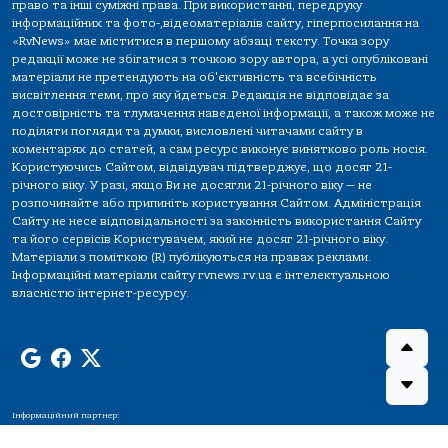
право та інші суміжні права. При використанні, передруку
інформаційних та фото-,відеоматеріалів сайту, гіперпосилання на
«RvNews» має міститися в першому абзаці тексту. Точка зору
редакції може не збігатися з точкою зору автора, а усі опубліковані
матеріали не претендують на об'єктивність та всебічність
висвітлення теми, про яку йдеться. Редакція не відповідає за
достовірність та тлумачення наведеної інформації, а також може не
поділяти погляди та думки, висловлені читачами сайту в
коментарях до статей, а сам ресурс виконує винятково роль носія.
Користуючись Сайтом, відвідувач підтверджує, що досяг 21-
річного віку. У разі, якщо Ви не досягли 21-річного віку — не
розпочинайте або припиніть користування Сайтом. Адміністрація
Сайту не несе відповідальності за законність використання Сайту
та його сервісів Користувачем, який не досяг 21-річного віку.
Матеріали з поміткою (R) публікуються на правах реклами.
Інформаційні матеріали сайту rvnews.rv.ua є інтелектуальною
власністю інтернет-ресурсу.
Інформаційний партнер: