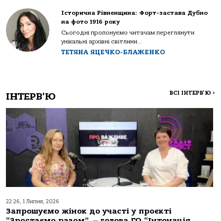
Історична Рівненщина: Форт-застава Дубно
на фото 1916 року
Сьогодні пропонуємо читачам переглянути
унікальні архівні світлини...
ТЕТЯНА ЯЦЕЧКО-БЛАЖЕНКО
ВСІ ІНТЕРВ'Ю
>
ІНТЕРВ'Ю
22:26, 1 Липня, 2026
Запрошуємо жінок до участі у проєкті
“Зростаємо разом”, – голова ГО “Інтонація