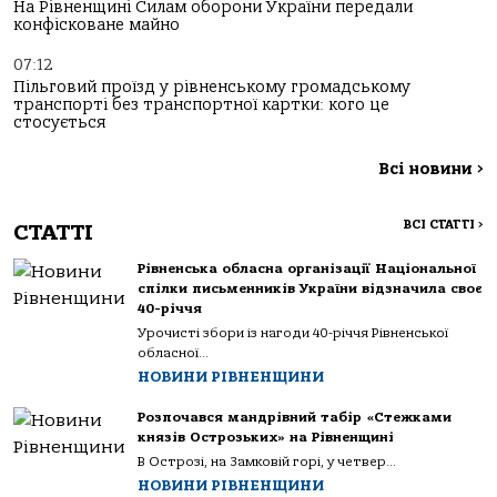
На Рівненщині Силам оборони України передали
конфісковане майно
07:12
Пільговий проїзд у рівненському громадському
транспорті без транспортної картки: кого це
стосується
Всі новини
>
ВСІ СТАТТІ
>
СТАТТІ
Рівненська обласна організації Національної
спілки письменників України відзначила своє
40-річчя
Урочисті збори із нагоди 40-річчя Рівненської
обласної...
НОВИНИ РІВНЕНЩИНИ
Розпочався мандрівний табір «Стежками
князів Острозьких» на Рівненщині
В Острозі, на Замковій горі, у четвер...
НОВИНИ РІВНЕНЩИНИ