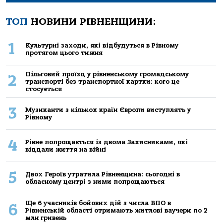
ТОП
НОВИНИ РІВНЕНЩИНИ:
1
Культурні заходи, які відбудуться в Рівному
протягом цього тижня
Пільговий проїзд у рівненському громадському
2
транспорті без транспортної картки: кого це
стосується
3
Музиканти з кількох країн Європи виступлять у
Рівному
4
Рівне попрощається із двома Захисниками, які
віддали життя на війні
5
Двох Героїв утратила Рівненщина: сьогодні в
обласному центрі з ними попрощаються
Ще 6 учасників бойових дій з числа ВПО в
6
Рівненській області отримають житлові ваучери по 2
млн гривень