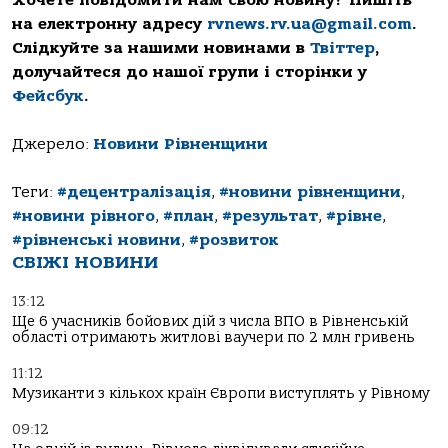
Хочете повідомити нам свою новину? Пишіть
на електронну адресу
rvnews.rv.ua@gmail.com
.
Слідкуйте за нашими новинами в
Твіттер
,
долучайтеся до нашої групи і сторінки у
Фейсбук
.
Джерело:
Новини Рівненщини
Теги:
#децентралізація
,
#новини рівненщини
,
#новини рівного
,
#план
,
#результат
,
#рівне
,
#рівненські новини
,
#розвиток
СВІЖІ НОВИНИ
13:12
Ще 6 учасників бойових дій з числа ВПО в Рівненській
області отримають житлові ваучери по 2 млн гривень
11:12
Музиканти з кількох країн Європи виступлять у Рівному
09:12