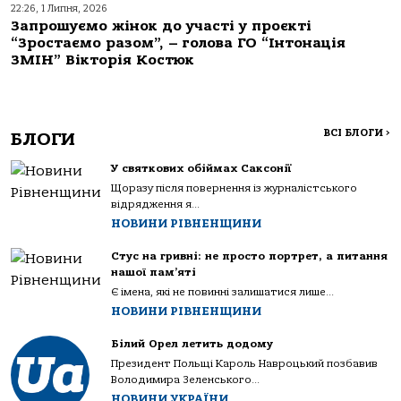
22:26, 1 Липня, 2026
Запрошуємо жінок до участі у проєкті
“Зростаємо разом”, – голова ГО “Інтонація
ЗМІН” Вікторія Костюк
ВСІ БЛОГИ
>
БЛОГИ
У святкових обіймах Саксонії
Щоразу після повернення із журналістського
відрядження я...
НОВИНИ РІВНЕНЩИНИ
Стус на гривні: не просто портрет, а питання
нашої пам’яті
Є імена, які не повинні залишатися лише...
НОВИНИ РІВНЕНЩИНИ
Білий Орел летить додому
Президент Польщі Кароль Навроцький позбавив
Володимира Зеленського...
НОВИНИ УКРАЇНИ