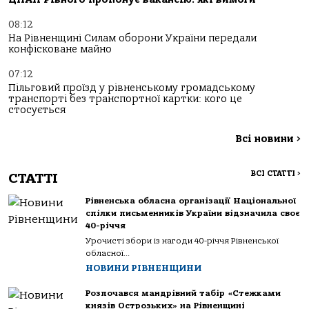
08:12
На Рівненщині Силам оборони України передали
конфісковане майно
07:12
Пільговий проїзд у рівненському громадському
транспорті без транспортної картки: кого це
стосується
Всі новини
>
ВСІ СТАТТІ
>
СТАТТІ
Рівненська обласна організації Національної
спілки письменників України відзначила своє
40-річчя
Урочисті збори із нагоди 40-річчя Рівненської
обласної...
НОВИНИ РІВНЕНЩИНИ
Розпочався мандрівний табір «Стежками
князів Острозьких» на Рівненщині