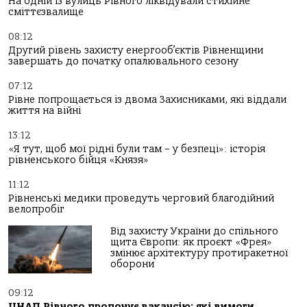
На одній із вулиць Рівного ліквідували стихійне
сміттєзвалище
08:12
Другий рівень захисту енергооб’єктів Рівненщини
завершать до початку опалювального сезону
07:12
Рівне попрощається із двома Захисниками, які віддали
життя на війні
13:12
«Я тут, щоб мої рідні були там – у безпеці»: історія
рівненського бійця «Князя»
11:12
Рівненські медики проведуть черговий благодійний
велопробіг
Від захисту України до спільного
щита Європи: як проєкт «Фрея»
змінює архітектуру протиракетної
оборони
09:12
ЦНАП Рівного пропонує вакансію: які вимоги