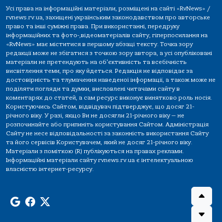
Усі права на інформаційні матеріали, розміщені на сайті «RvNews» /
rvnews.rv.ua, захищені українським законодавством про авторське
право та інші суміжні права. При використанні, передруку
інформаційних та фото-,відеоматеріалів сайту, гіперпосилання на
«RvNews» має міститися в першому абзаці тексту. Точка зору
редакції може не збігатися з точкою зору автора, а усі опубліковані
матеріали не претендують на об'єктивність та всебічність
висвітлення теми, про яку йдеться. Редакція не відповідає за
достовірність та тлумачення наведеної інформації, а також може не
поділяти погляди та думки, висловлені читачами сайту в
коментарях до статей, а сам ресурс виконує винятково роль носія.
Користуючись Сайтом, відвідувач підтверджує, що досяг 21-
річного віку. У разі, якщо Ви не досягли 21-річного віку — не
розпочинайте або припиніть користування Сайтом. Адміністрація
Сайту не несе відповідальності за законність використання Сайту
та його сервісів Користувачем, який не досяг 21-річного віку.
Матеріали з поміткою (R) публікуються на правах реклами.
Інформаційні матеріали сайту rvnews.rv.ua є інтелектуальною
власністю інтернет-ресурсу.