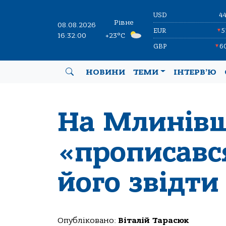
USD
4
Рівне
08.08.2026
EUR
5
▼
16:32:00
+23°C
GBP
6
▼
НОВИНИ
ТЕМИ
ІНТЕРВ’Ю
На Млинівщ
«прописався
його звідт
Опубліковано:
Віталій Тарасюк