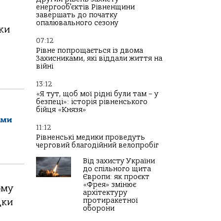
енергооб’єктів Рівненщини
завершать до початку
опалювального сезону
ки
07:12
Рівне попрощається із двома
Захисниками, які віддали життя на
війні
13:12
«Я тут, щоб мої рідні були там – у
безпеці»: історія рівненського
бійця «Князя»
ами
11:12
Рівненські медики проведуть
черговий благодійний велопробіг
Від захисту України
до спільного щита
Європи: як проєкт
«Фрея» змінює
ому
архітектуру
протиракетної
дки
оборони