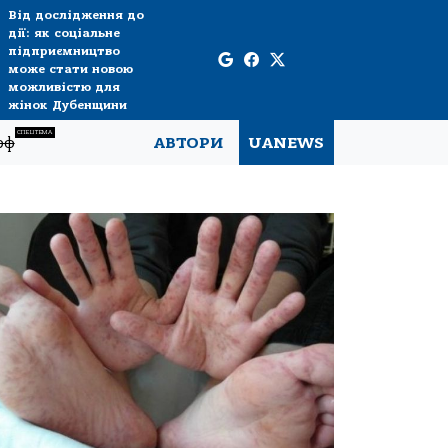
Від дослідження до
дії: як соціальне
підприємництво
може стати новою
можливістю для
жінок Дубенщини
СПЕЦТЕМА
рф
АВТОРИ
UANEWS