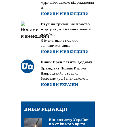
журналістського відрядження
я...
НОВИНИ РІВНЕНЩИНИ
Стус на гривні: не просто
портрет, а питання нашої
пам’яті
Є імена, які не повинні
залишатися лише...
НОВИНИ РІВНЕНЩИНИ
Білий Орел летить додому
Президент Польщі Кароль
Навроцький позбавив
Володимира Зеленського...
НОВИНИ УКРАЇНИ
ВИБІР РЕДАКЦІЇ
Від захисту України
до спільного щита