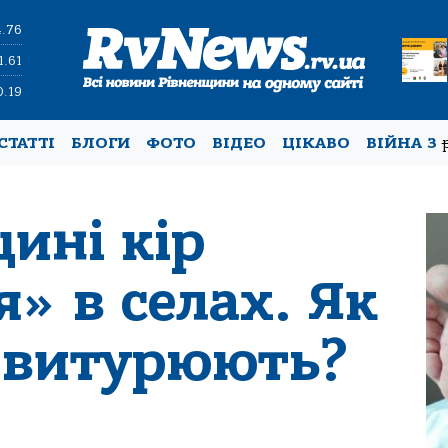
4.76
1.61
0.19
СТАТТІ
БЛОГИ
ФОТО
ВІДЕО
ЦІКАВО
ВІЙНА З
ині кір
» в селах. Як
и витурюють?