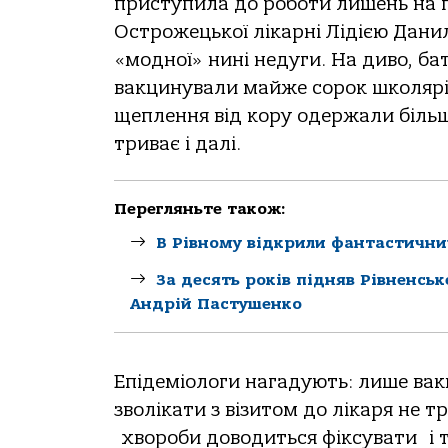
приступила до роботи лишень на п
Острожецької лікарні Лідією Дани
«модної» нині недуги. На диво, б
вакцинували майже сорок школярів
щеплення від кору одержали більш
триває і далі.
Перегляньте також:
В Рівному відкрили фантастични
За десять років підняв Рівненсь
Андрій Пастушенко
Епідеміологи нагадують: лише вакц
зволікати з візитом до лікаря не тр
хвороби доводиться фіксувати і т