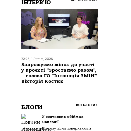
ВСІ ІНТЕРВ'Ю
>
ІНТЕРВ'Ю
22:26, 1 Липня, 2026
Запрошуємо жінок до участі
у проєкті “Зростаємо разом”,
– голова ГО “Інтонація ЗМІН”
Вікторія Костюк
ВСІ БЛОГИ
>
БЛОГИ
У святкових обіймах
Саксонії
Щоразу після повернення із