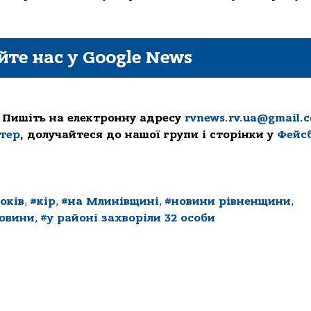
йте нас у Google News
 Пишіть на електронну адресу
rvnews.rv.ua@gmail.
ттер
, долучайтеся до нашої групи і сторінки у
Фейс
оків
,
#кір
,
#на Млинівщині
,
#новини рівненщини
,
новини
,
#у районі захворіли 32 особи