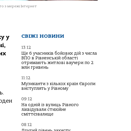
о з мережі Інтернет
СВІЖІ НОВИНИ
у у
і,
13:12
их
Ще 6 учасників бойових дій з числа
ВПО в Рівненській області
отримають житлові ваучери по 2
млн гривень
11:12
Музиканти з кількох країн Європи
виступлять у Рівному
ь.
09:12
жоден
На одній із вулиць Рівного
ліквідували стихійне
сміттєзвалище
08:12
Другий рівень захисту