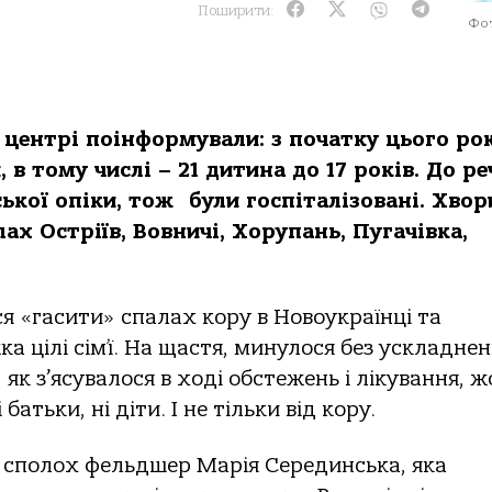
Поширити:
Фот
центрі поінформували: з початку цього рок
 в тому числі – 21 дитина до 17 років. До реч
ької опіки, тож були госпіталізовані. Хвор
ах Остріїв, Вовничі, Хорупань, Пугачівка,
я «гасити» спалах кору в Новоукраїнці та
а цілі сім’ї. На щастя, минулося без ускладнен
як з’ясувалося в ході обстежень і лікування, 
батьки, ні діти. І не тільки від кору.
а сполох фельдшер Марія Серединська, яка