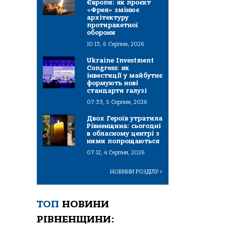
Європи: як проєкт
«Фрея» змінює
архітектуру
протиракетної
оборони
10:13, 6 Серпня, 2026
Ukraine Investment
Congress: як
інвестиції у майбутнє
формують нові
стандарти галузі
07:33, 5 Серпня, 2026
Двох Героїв утратила
Рівненщина: сьогодні
в обласному центрі з
ними попрощаються
07:12, 4 Серпня, 2026
НОВИНИ РОЗДІЛУ
>
ТОП
НОВИНИ
РІВНЕНЩИНИ: