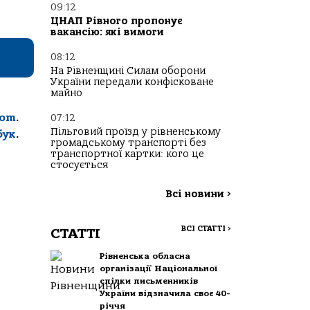
09:12
ЦНАП Рівного пропонує
вакансію: які вимоги
08:12
На Рівненщині Силам оборони
України передали конфісковане
майно
com
.
07:12
Пільговий проїзд у рівненському
бук
.
громадському транспорті без
транспортної картки: кого це
стосується
Всі новини
>
ВСІ СТАТТІ
>
СТАТТІ
Рівненська обласна
організації Національної
спілки письменників
України відзначила своє 40-
річчя