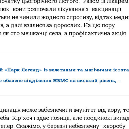
очатку цьогорічного лютого. Разом із лікарем
люк вони розпочали лікування з вакцинації
атьки не чинили жодного спротиву, відтак меди
, а далі взялися за дорослих. На цю пору
 як сто мешканці села, а профілактична акція
й «Парк Легенд» із велетнями та магічними істот
ке обласне відділення НВМС на високий рівень, –
инація може забезпечити імунітет від кору, т
еба. Кір хоч і здає позиції, але поодинокі випа
епер. Скажімо, у березні небезпечну хворобу