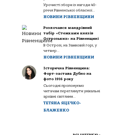
Урочисті збори із нагоди 40-
річчя Рівненської обласної...
НОВИНИ РІВНЕНЩИНИ
Розпочався мандрівний
табір «Стежками князів
Острозьких» на Рівненщині
В Острозі, на Замковій горі, у
четвер...
НОВИНИ РІВНЕНЩИНИ
Історична Рівненщина:
Форт-застава Дубно на
фото 1916 року
Сьогодні пропонуємо
читачам переглянути унікальні
архівні світлини...
ТЕТЯНА ЯЦЕЧКО-
БЛАЖЕНКО