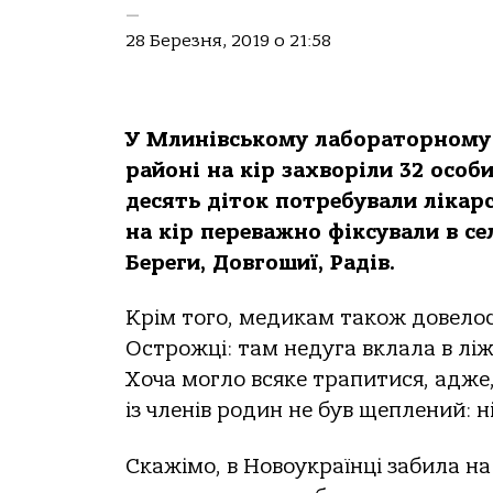
—
28 Березня, 2019 о 21:58
У Млинівському лабораторному 
районі на кір захворіли 32 особи,
десять діток потребували лікарс
на кір переважно фіксували в сел
Береги, Довгошиї, Радів.
Крім того, медикам також довелос
Острожці: там недуга вклала в ліжк
Хоча могло всяке трапитися, адже, 
із членів родин не був щеплений: ні 
Скажімо, в Новоукраїнці забила н