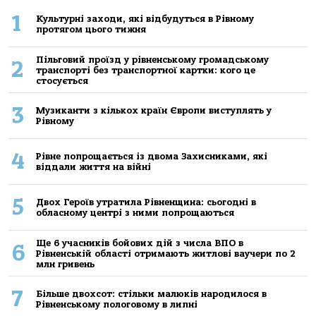
1
Культурні заходи, які відбудуться в Рівному
протягом цього тижня
Пільговий проїзд у рівненському громадському
2
транспорті без транспортної картки: кого це
стосується
3
Музиканти з кількох країн Європи виступлять у
Рівному
4
Рівне попрощається із двома Захисниками, які
віддали життя на війні
5
Двох Героїв утратила Рівненщина: сьогодні в
обласному центрі з ними попрощаються
Ще 6 учасників бойових дій з числа ВПО в
6
Рівненській області отримають житлові ваучери по 2
млн гривень
7
Більше двохсот: стільки малюків народилося в
Рівненському пологовому в липні