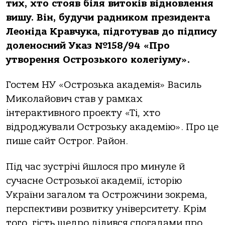
тих, хто стояв біля витоків відновлення
вишу. Він, будучи радником президента
Леоніда Кравчука, підготував до підпису
доленосний Указ №158/94 «Про
утворення Острозького колегіуму».
Гостем НУ «Острозька академія» Василь
Миколайович став у рамках
інтерактивного проекту «Ті, хто
відроджували Острозьку академію». Про це
пише сайт Острог. Район.
Під час зустрічі йшлося про минуле й
сучасне Острозької академії, історію
України загалом та Острожчини зокрема,
перспективи розвитку університету. Крім
того, гість щедро ділився спогадами про