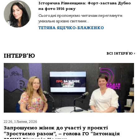
Історична Рівненщина: Форт-застава Дубно
на фото 1916 року
Сьогодні пропонуємо читачам переглянути
унікальні архівні світлини...
ТЕТЯНА ЯЦЕЧКО-БЛАЖЕНКО
ВСІ ІНТЕРВ'Ю
>
ІНТЕРВ'Ю
22:26, 1 Липня, 2026
Запрошуємо жінок до участі у проєкті
“Зростаємо разом”, – голова ГО “Інтонація