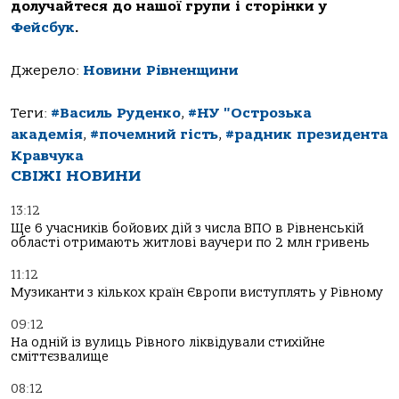
долучайтеся до нашої групи і сторінки у
Фейсбук
.
Джерело:
Новини Рівненщини
Теги:
#Василь Руденко
,
#НУ "Острозька
академія
,
#почемний гість
,
#радник президента
Кравчука
СВІЖІ НОВИНИ
13:12
Ще 6 учасників бойових дій з числа ВПО в Рівненській
області отримають житлові ваучери по 2 млн гривень
11:12
Музиканти з кількох країн Європи виступлять у Рівному
09:12
На одній із вулиць Рівного ліквідували стихійне
сміттєзвалище
08:12