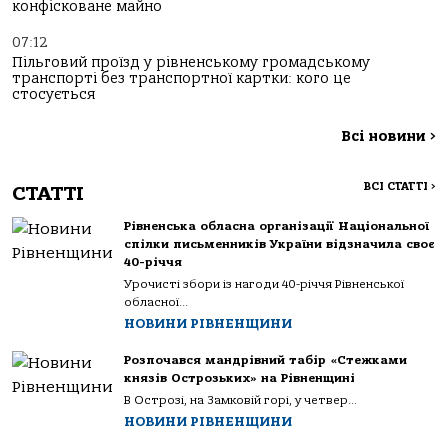
конфісковане майно
07:12
Пільговий проїзд у рівненському громадському
транспорті без транспортної картки: кого це
стосується
Всі новини
>
ВСІ СТАТТІ
>
СТАТТІ
Рівненська обласна організації Національної
спілки письменників України відзначила своє
40-річчя
Урочисті збори із нагоди 40-річчя Рівненської
обласної...
НОВИНИ РІВНЕНЩИНИ
Розпочався мандрівний табір «Стежками
князів Острозьких» на Рівненщині
В Острозі, на Замковій горі, у четвер...
НОВИНИ РІВНЕНЩИНИ