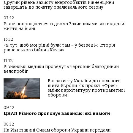
Другий рівень захисту енергооб’єктів Рівненщини
завершать до початку опалювального сезону
07:12
Рівне попрощається із двома Захисниками, які віддали
життя на війні
13:12
«Я тут, щоб мої рідні були там – у безпеці»: історія
рівненського бійця «Князя»
11:12
Рівненські медики проведуть черговий благодійний
велопробіг
Від захисту України до спільного
щита Європи: як проєкт «Фрея»
змінює архітектуру протиракетної
оборони
09:12
ЦНАП Рівного пропонує вакансію: які вимоги
08:12
На Рівненщині Силам оборони України передали