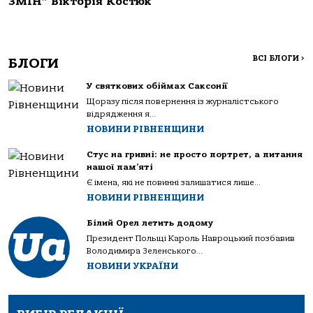
ЗМІН” Вікторія Костюк
ВСІ БЛОГИ
>
БЛОГИ
У святкових обіймах Саксонії
Щоразу після повернення із журналістського
відрядження я...
НОВИНИ РІВНЕНЩИНИ
Стус на гривні: не просто портрет, а питання
нашої пам’яті
Є імена, які не повинні залишатися лише...
НОВИНИ РІВНЕНЩИНИ
Білий Орел летить додому
Президент Польщі Кароль Навроцький позбавив
Володимира Зеленського...
НОВИНИ УКРАЇНИ