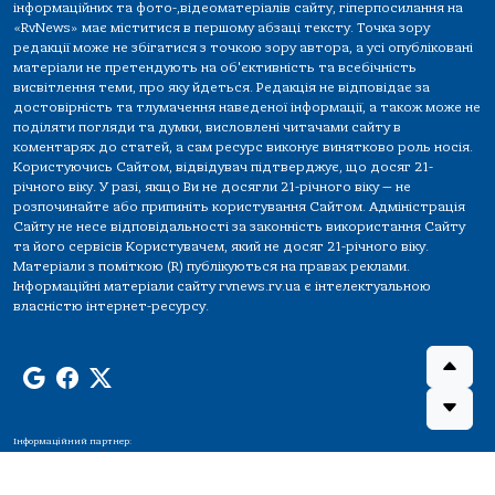
інформаційних та фото-,відеоматеріалів сайту, гіперпосилання на
«RvNews» має міститися в першому абзаці тексту. Точка зору
редакції може не збігатися з точкою зору автора, а усі опубліковані
матеріали не претендують на об'єктивність та всебічність
висвітлення теми, про яку йдеться. Редакція не відповідає за
достовірність та тлумачення наведеної інформації, а також може не
поділяти погляди та думки, висловлені читачами сайту в
коментарях до статей, а сам ресурс виконує винятково роль носія.
Користуючись Сайтом, відвідувач підтверджує, що досяг 21-
річного віку. У разі, якщо Ви не досягли 21-річного віку — не
розпочинайте або припиніть користування Сайтом. Адміністрація
Сайту не несе відповідальності за законність використання Сайту
та його сервісів Користувачем, який не досяг 21-річного віку.
Матеріали з поміткою (R) публікуються на правах реклами.
Інформаційні матеріали сайту rvnews.rv.ua є інтелектуальною
власністю інтернет-ресурсу.
Інформаційний партнер: