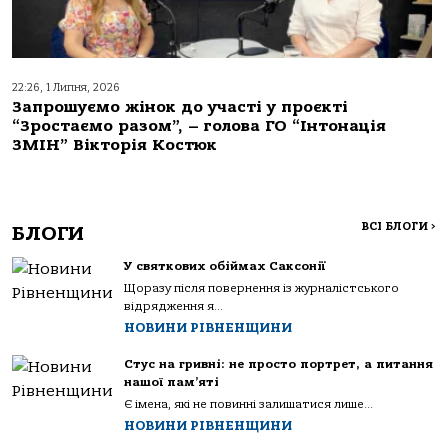
22:26, 1 Липня, 2026
Запрошуємо жінок до участі у проєкті
“Зростаємо разом”, – голова ГО “Інтонація
ЗМІН” Вікторія Костюк
ВСІ БЛОГИ
>
БЛОГИ
У святкових обіймах Саксонії
Щоразу після повернення із журналістського
відрядження я...
НОВИНИ РІВНЕНЩИНИ
Стус на гривні: не просто портрет, а питання
нашої пам’яті
Є імена, які не повинні залишатися лише...
НОВИНИ РІВНЕНЩИНИ