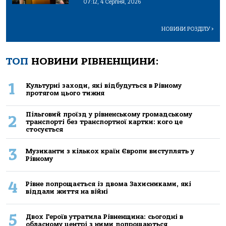
07:12, 4 Серпня, 2026
НОВИНИ РОЗДІЛУ
>
ТОП
НОВИНИ РІВНЕНЩИНИ:
1
Культурні заходи, які відбудуться в Рівному
протягом цього тижня
Пільговий проїзд у рівненському громадському
2
транспорті без транспортної картки: кого це
стосується
3
Музиканти з кількох країн Європи виступлять у
Рівному
4
Рівне попрощається із двома Захисниками, які
віддали життя на війні
5
Двох Героїв утратила Рівненщина: сьогодні в
обласному центрі з ними попрощаються