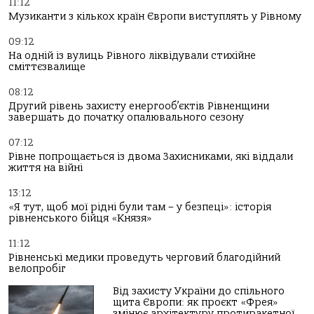
11:12
Музиканти з кількох країн Європи виступлять у Рівному
09:12
На одній із вулиць Рівного ліквідували стихійне
сміттєзвалище
08:12
Другий рівень захисту енергооб’єктів Рівненщини
завершать до початку опалювального сезону
07:12
Рівне попрощається із двома Захисниками, які віддали
життя на війні
13:12
«Я тут, щоб мої рідні були там – у безпеці»: історія
рівненського бійця «Князя»
11:12
Рівненські медики проведуть черговий благодійний
велопробіг
Від захисту України до спільного
щита Європи: як проєкт «Фрея»
змінює архітектуру протиракетної