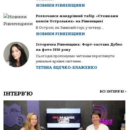
НОВИНИ РІВНЕНЩИНИ
Розпочався мандрівний табір «Стежками
князів Острозьких» на Рівненщині
В Острозі, на Замковій горі, у четвер...
НОВИНИ РІВНЕНЩИНИ
Історична Рівненщина: Форт-застава Дубно
на фото 1916 року
Сьогодні пропонуємо читачам переглянути
унікальні архівні світлини...
ТЕТЯНА ЯЦЕЧКО-БЛАЖЕНКО
ВСІ ІНТЕРВ'Ю
>
ІНТЕРВ'Ю