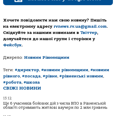
Хочете повідомити нам свою новину? Пишіть
на електронну адресу
rvnews.rv.ua@gmail.com
.
Слідкуйте за нашими новинами в
Твіттер
,
долучайтеся до нашої групи і сторінки у
Фейсбук
.
Джерело:
Новини Рівненщини
Теги:
#директор
,
#новини рівненщини
,
#новини
рівного
,
#посада
,
#рівне
,
#рівненські новини
,
#робота
,
#школа
СВІЖІ НОВИНИ
13:12
Ще 6 учасників бойових дій з числа ВПО в Рівненській
області отримають житлові ваучери по 2 млн гривень