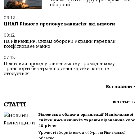
оборони
09:12
ЦНАП Рівного пропонує вакансію: які вимоги
08:12
На Рівненщині Силам оборони України передали
конфісковане майно
07:12
Пільговий проїзд у рівненському громадському
транспорті без транспортної картки: кого це
стосується
Всі новини
>
ВСІ СТАТТІ
>
СТАТТІ
Рівненська обласна організації Національної
спілки письменників України відзначила своє
40-річчя
Урочисті збори із нагоди 40-річчя Рівненської
обласної...