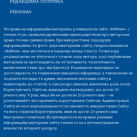
РЕДАКЦІЙНА ПОЛІТИКА
РЕКЛАМА
Усі права на інформаційні матеріали, розміщені на сайті «RvNews» /
rvnews.rv.ua, захищені українським законодавством про авторське
право та інші суміжні права. При використанні, передруку
інформаційних та фото-,відеоматеріалів сайту, гіперпосилання на
«RvNews» має міститися в першому абзаці тексту. Точка зору
редакції може не збігатися з точкою зору автора, а усі опубліковані
матеріали не претендують на об'єктивність та всебічність
висвітлення теми, про яку йдеться. Редакція не відповідає за
достовірність та тлумачення наведеної інформації, а також може не
поділяти погляди та думки, висловлені читачами сайту в
коментарях до статей, а сам ресурс виконує винятково роль носія.
Користуючись Сайтом, відвідувач підтверджує, що досяг 21-
річного віку. У разі, якщо Ви не досягли 21-річного віку — не
розпочинайте або припиніть користування Сайтом. Адміністрація
Сайту не несе відповідальності за законність використання Сайту
та його сервісів Користувачем, який не досяг 21-річного віку.
Матеріали з поміткою (R) публікуються на правах реклами.
Інформаційні матеріали сайту rvnews.rv.ua є інтелектуальною
власністю інтернет-ресурсу.