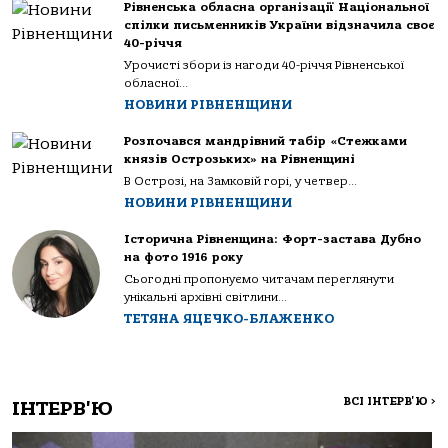
Рівненська обласна організації Національної
спілки письменників України відзначила своє
40-річчя
Урочисті збори із нагоди 40-річчя Рівненської
обласної...
НОВИНИ РІВНЕНЩИНИ
Розпочався мандрівний табір «Стежками
князів Острозьких» на Рівненщині
В Острозі, на Замковій горі, у четвер...
НОВИНИ РІВНЕНЩИНИ
Історична Рівненщина: Форт-застава Дубно
на фото 1916 року
Сьогодні пропонуємо читачам переглянути
унікальні архівні світлини...
ТЕТЯНА ЯЦЕЧКО-БЛАЖЕНКО
ВСІ ІНТЕРВ'Ю
>
ІНТЕРВ'Ю