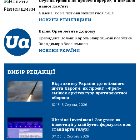
Стус на гривні: не просто портрет, а питання
нашої пам’яті
Є імена, які не повинні залишатися лише...
НОВИНИ РІВНЕНЩИНИ
Білий Орел летить додому
Президент Польщі Кароль Навроцький позбавив
Володимира Зеленського...
НОВИНИ УКРАЇНИ
ВИБІР РЕДАКЦІЇ
Від захисту України до спільного
щита Європи: як проєкт «Фрея»
змінює архітектуру протиракетної
оборони
10:13, 6 Серпня, 2026
Ukraine Investment Congress: як
інвестиції у майбутнє формують нові
стандарти галузі
07:33, 5 Серпня, 2026