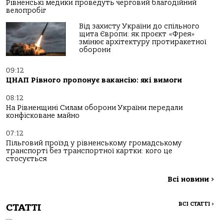
Рівненські медики проведуть черговий благодійний
велопробіг
Від захисту України до спільного
щита Європи: як проєкт «Фрея»
змінює архітектуру протиракетної
оборони
09:12
ЦНАП Рівного пропонує вакансію: які вимоги
08:12
На Рівненщині Силам оборони України передали
конфісковане майно
07:12
Пільговий проїзд у рівненському громадському
транспорті без транспортної картки: кого це
стосується
Всі новини
>
ВСІ СТАТТІ
>
СТАТТІ