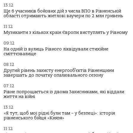
13:12
Ще 6 учасників бойових дій з числа ВПО в Рівненській
області отримають житлові ваучери по 2 млн гривень
11:12
Музиканти з кількох країн Європи виступлять у Рівному
09:12
На одній із вулиць Рівного ліквідували стихійне
сміттєзвалище
08:12
Другий рівень захисту енергооб’єктів Рівненщини
завершать до початку опалювального сезону
07:12
Рівне попрощається із двома Захисниками, які віддали
життя на війні
13:12
«Я тут, щоб мої рідні були там – у безпеці»: історія
рівненського бійця «Князя»
11:12