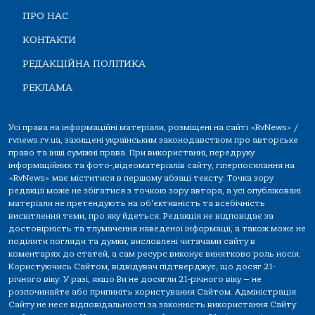
ПРО НАС
КОНТАКТИ
РЕДАКЦІЙНА ПОЛІТИКА
РЕКЛАМА
Усі права на інформаційні матеріали, розміщені на сайті «RvNews» /
rvnews.rv.ua, захищені українським законодавством про авторське
право та інші суміжні права. При використанні, передруку
інформаційних та фото-,відеоматеріалів сайту, гіперпосилання на
«RvNews» має міститися в першому абзаці тексту. Точка зору
редакції може не збігатися з точкою зору автора, а усі опубліковані
матеріали не претендують на об'єктивність та всебічність
висвітлення теми, про яку йдеться. Редакція не відповідає за
достовірність та тлумачення наведеної інформації, а також може не
поділяти погляди та думки, висловлені читачами сайту в
коментарях до статей, а сам ресурс виконує винятково роль носія.
Користуючись Сайтом, відвідувач підтверджує, що досяг 21-
річного віку. У разі, якщо Ви не досягли 21-річного віку — не
розпочинайте або припиніть користування Сайтом. Адміністрація
Сайту не несе відповідальності за законність використання Сайту