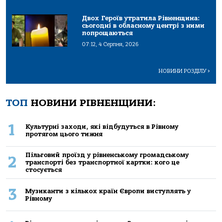
Двох Героїв утратила Рівненщина:
сьогодні в обласному центрі з ними
попрощаються
07:12, 4 Серпня, 2026
НОВИНИ РОЗДІЛУ
>
ТОП
НОВИНИ РІВНЕНЩИНИ:
1
Культурні заходи, які відбудуться в Рівному
протягом цього тижня
Пільговий проїзд у рівненському громадському
2
транспорті без транспортної картки: кого це
стосується
3
Музиканти з кількох країн Європи виступлять у
Рівному