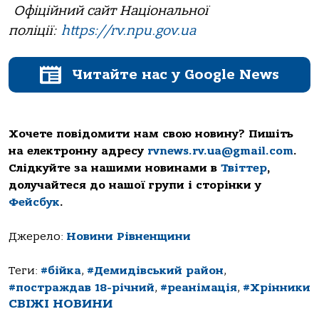
Офіційний сайт Національної
поліції:
https://rv.npu.gov.ua
Читайте нас у Google News
Хочете повідомити нам свою новину? Пишіть
на електронну адресу
rvnews.rv.ua@gmail.com
.
Слідкуйте за нашими новинами в
Твіттер
,
долучайтеся до нашої групи і сторінки у
Фейсбук
.
Джерело:
Новини Рівненщини
Теги:
#бійка
,
#Демидівський район
,
#постраждав 18-річний
,
#реанімація
,
#Хрінники
СВІЖІ НОВИНИ