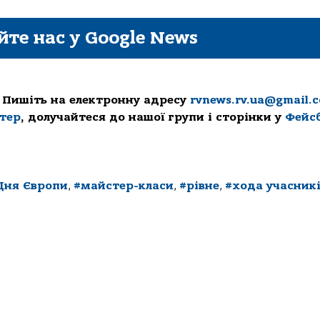
йте нас у Google News
 Пишіть на електронну адресу
rvnews.rv.ua@gmail.
ттер
, долучайтеся до нашої групи і сторінки у
Фейс
Дня Європи
,
#майстер-класи
,
#рівне
,
#хода учасник