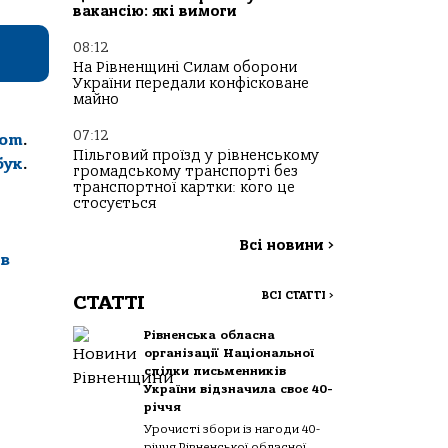
вакансію: які вимоги
08:12
На Рівненщині Силам оборони
України передали конфісковане
майно
07:12
com
.
Пільговий проїзд у рівненському
бук
.
громадському транспорті без
транспортної картки: кого це
стосується
Всі новини
>
ів
ВСІ СТАТТІ
>
СТАТТІ
Рівненська обласна
організації Національної
спілки письменників
України відзначила своє 40-
річчя
Урочисті збори із нагоди 40-
річчя Рівненської обласної...