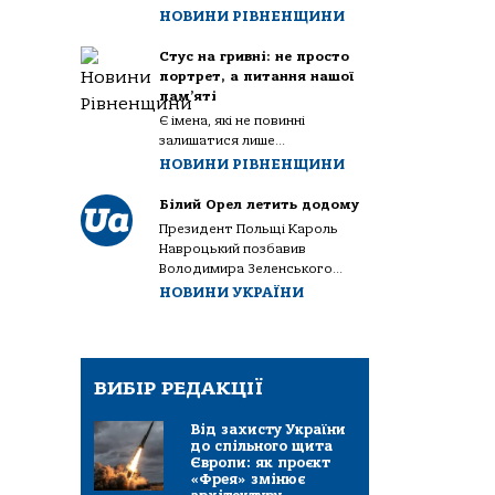
НОВИНИ РІВНЕНЩИНИ
Стус на гривні: не просто
портрет, а питання нашої
пам’яті
Є імена, які не повинні
залишатися лише...
НОВИНИ РІВНЕНЩИНИ
Білий Орел летить додому
Президент Польщі Кароль
Навроцький позбавив
Володимира Зеленського...
НОВИНИ УКРАЇНИ
ВИБІР РЕДАКЦІЇ
Від захисту України
до спільного щита
Європи: як проєкт
«Фрея» змінює