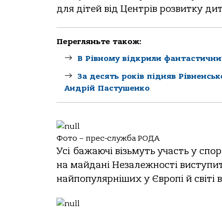
для дітей від Центрів розвитку ди
Перегляньте також:
В Рівному відкрили фантастични
За десять років підняв Рівненсь
Андрій Пастушенко
Фото – прес-служба РОДА
Усі бажаючі візьмуть участь у спо
на майдані Незалежності виступи
найпопулярніших у Європі й світі в