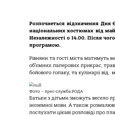
Розпочнеться відзначення Дня Є
національних костюмах від май
Незалежності о 14.00. Після чог
програмою.
Рівняни та гості міста матимуть м
об’ємних паперових прикрас, траво
бойового гопаку, та кулінарії від 
Фото – прес-служба РОДА
Батьки з дітьми зможуть весело п
іноземної мови. А також розмалюва
послухати цікаві розповіді про пл