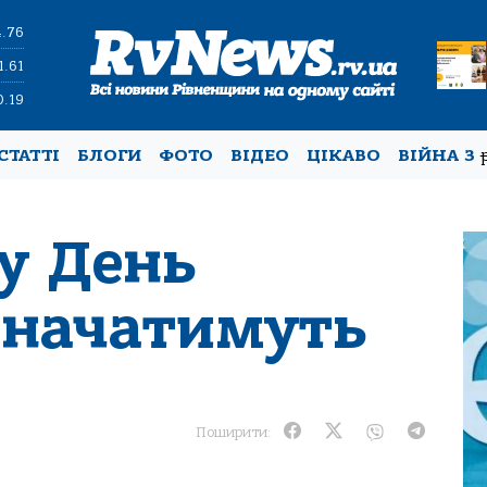
4.76
1.61
0.19
СТАТТІ
БЛОГИ
ФОТО
ВІДЕО
ЦІКАВО
ВІЙНА З
у День
значатимуть
Поширити: