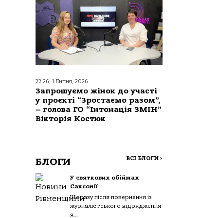
22:26, 1 Липня, 2026
Запрошуємо жінок до участі
у проєкті “Зростаємо разом”,
– голова ГО “Інтонація ЗМІН”
Вікторія Костюк
ВСІ БЛОГИ
>
БЛОГИ
У святкових обіймах
Саксонії
Щоразу після повернення із
журналістського відрядження
я...