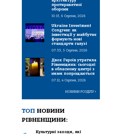
архітектуру
протиракетної
оборони
10:13, 6 Серпня, 2026
Ukraine Investment
Congress: як
інвестиції у майбутнє
формують нові
стандарти галузі
07:33, 5 Серпня, 2026
Двох Героїв утратила
Рівненщина: сьогодні
в обласному центрі з
ними попрощаються
07:12, 4 Серпня, 2026
НОВИНИ РОЗДІЛУ
>
ТОП
НОВИНИ
РІВНЕНЩИНИ:
Культурні заходи, які