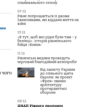
опалювального сезону
07:12
Рівне попрощається із двома
Захисниками, які віддали життя на
війні
ами
13:12
«Я тут, щоб мої рідні були там – у
безпеці»: історія рівненського
бійця «Князя»
11:12
Рівненські медики проведуть
черговий благодійний велопробіг
Від захисту України
 чого
до спільного щита
Європи: як проєкт
«Фрея» змінює
архітектуру
протиракетної
оборони
09:12
ЦНАП Рівного пропонує