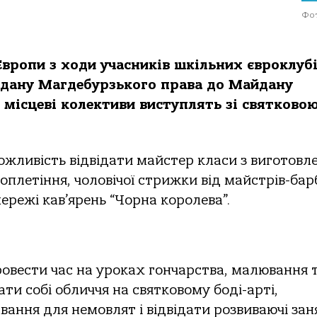
Фот
вропи з ходи учасників шкільних євроклубі
дану Магдебурзького права до Майдану
о місцеві колективи виступлять зі святково
ожливість відвідати майстер класи з виготовл
плетіння, чоловічої стрижки від майстрів-барб
мережі кав’ярень “Чорна королева”.
ровести час на уроках гончарства, малювання 
ти собі обличчя на святковому боді-арті,
авання для немовлят і відвідати розвиваючі зан