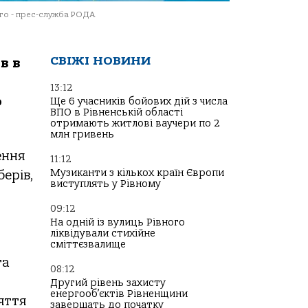
о - прес-служба РОДА
СВІЖІ НОВИНИ
в в
13:12
ю
Ще 6 учасників бойових дій з числа
ВПО в Рівненській області
отримають житлові ваучери по 2
млн гривень
ення
11:12
Музиканти з кількох країн Європи
ерів,
виступлять у Рівному
09:12
На одній із вулиць Рівного
ліквідували стихійне
сміттєзвалище
та
08:12
Другий рівень захисту
енергооб’єктів Рівненщини
яття
завершать до початку