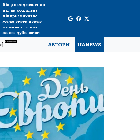
Від дослідження до
дії: як соціальне
підприємництво
може стати новою
можливістю для
жінок Дубенщини
СПЕЦТЕМА
рф
АВТОРИ
UANEWS