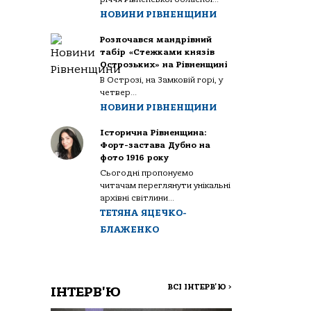
НОВИНИ РІВНЕНЩИНИ
Розпочався мандрівний
табір «Стежками князів
Острозьких» на Рівненщині
В Острозі, на Замковій горі, у
четвер...
НОВИНИ РІВНЕНЩИНИ
Історична Рівненщина:
Форт-застава Дубно на
фото 1916 року
Сьогодні пропонуємо
читачам переглянути унікальні
архівні світлини...
ТЕТЯНА ЯЦЕЧКО-
БЛАЖЕНКО
ВСІ ІНТЕРВ'Ю
>
ІНТЕРВ'Ю