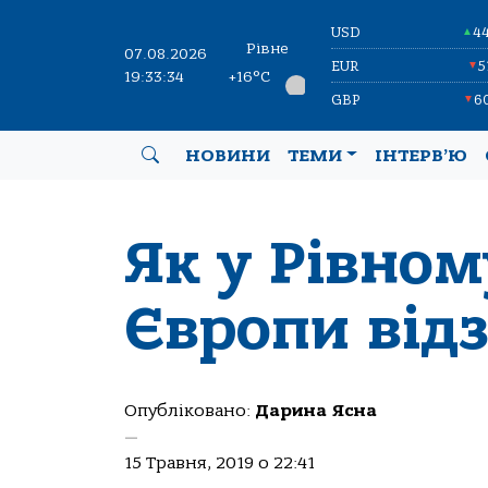
USD
4
▲
Рівне
07.08.2026
EUR
5
▼
19:33:35
+16°C
GBP
6
▼
НОВИНИ
ТЕМИ
ІНТЕРВ’Ю
Як у Рівном
Європи від
Опубліковано:
Дарина Ясна
—
15 Травня, 2019 о 22:41