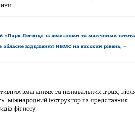
тини.
й «Парк Легенд» із велетнями та магічними істот
ке обласне відділення НВМС на високий рівень, –
ртивних змаганнях та пізнавальних іграх, після
ть міжнародний інструктор та представник
идів фітнесу.