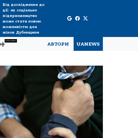
Від дослідження до
дії: як соціальне
підприємництво
може стати новою
можливістю для
жінок Дубенщини
СПЕЦТЕМА
рф
АВТОРИ
UANEWS