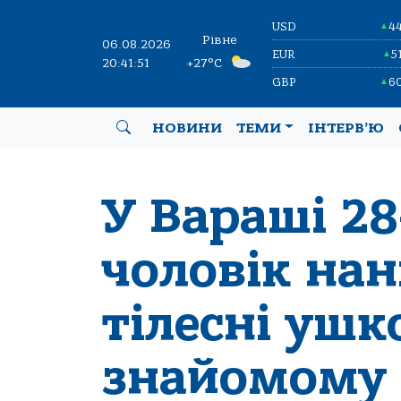
USD
4
▲
Рівне
06.08.2026
EUR
5
▲
20:41:52
+27°C
GBP
6
▲
НОВИНИ
ТЕМИ
ІНТЕРВ’Ю
У Вараші 28
чоловік нан
тілесні уш
знайомому