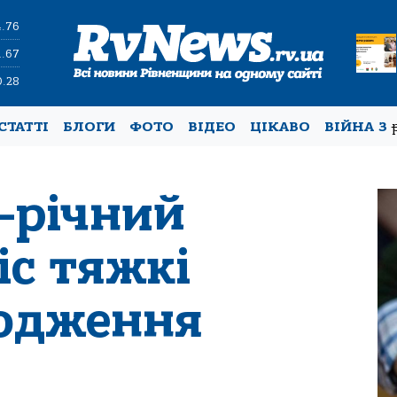
4.76
1.67
0.28
СТАТТІ
БЛОГИ
ФОТО
ВІДЕО
ЦІКАВО
ВІЙНА З
-річний
іс тяжкі
кодження