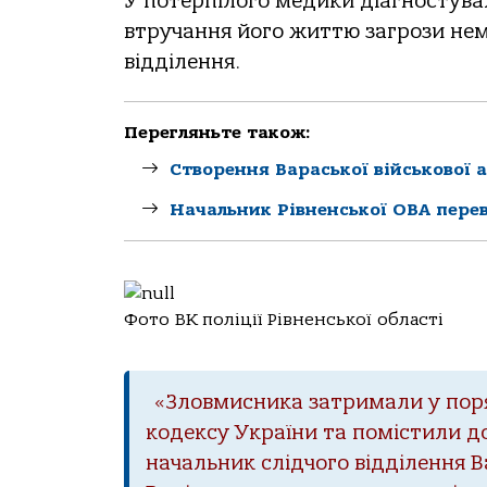
У потерпілого медики діагностува
втручання його життю загрози нема
відділення.
Перегляньте також:
Створення Вараської військової а
Начальник Рівненської ОВА пере
Фото ВК поліції Рівненської області
«Зловмисника затримали у поря
кодексу України та помістили д
начальник слідчого відділення В