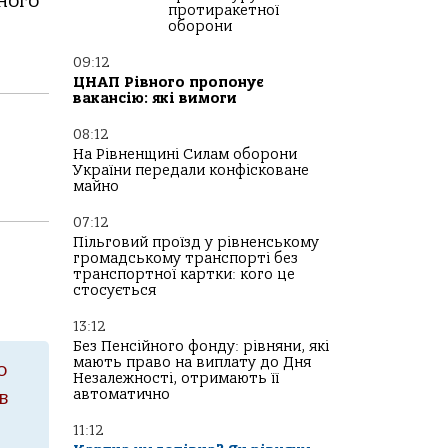
ного
протиракетної
оборони
09:12
ЦНАП Рівного пропонує
вакансію: які вимоги
08:12
На Рівненщині Силам оборони
України передали конфісковане
майно
07:12
Пільговий проїзд у рівненському
громадському транспорті без
транспортної картки: кого це
стосується
13:12
Без Пенсійного фонду: рівняни, які
мають право на виплату до Дня
о
Незалежності, отримають її
автоматично
в
11:12