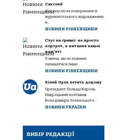
Саксонії
Щоразу після повернення із
журналістського відрядження
я...
НОВИНИ РІВНЕНЩИНИ
Стус на гривні: не просто
портрет, а питання нашої
пам’яті
Є імена, які не повинні
залишатися лише...
НОВИНИ РІВНЕНЩИНИ
Білий Орел летить додому
Президент Польщі Кароль
Навроцький позбавив
Володимира Зеленського...
НОВИНИ УКРАЇНИ
ВИБІР РЕДАКЦІЇ