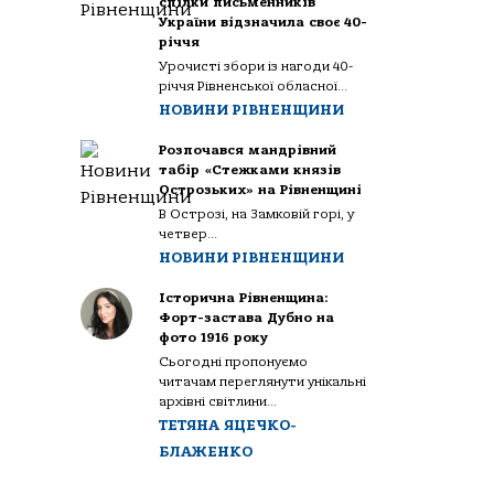
спілки письменників
України відзначила своє 40-
річчя
Урочисті збори із нагоди 40-
річчя Рівненської обласної...
НОВИНИ РІВНЕНЩИНИ
Розпочався мандрівний
табір «Стежками князів
Острозьких» на Рівненщині
В Острозі, на Замковій горі, у
четвер...
НОВИНИ РІВНЕНЩИНИ
Історична Рівненщина:
Форт-застава Дубно на
фото 1916 року
Сьогодні пропонуємо
читачам переглянути унікальні
архівні світлини...
ТЕТЯНА ЯЦЕЧКО-
БЛАЖЕНКО