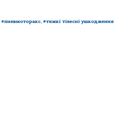
,
#пневмоторакс
,
#тяжкі тілесні ушкодження