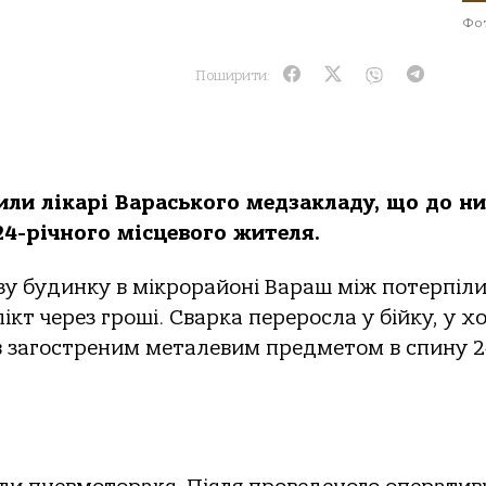
Фот
Поширити:
тили лікарі Вараського медзакладу, що до ни
4-річного місцевого жителя.
зу будинку в мікрорайоні Вараш між потерпіл
кт через гроші. Сварка переросла у бійку, у хо
ів загостреним металевим предметом в спину 2