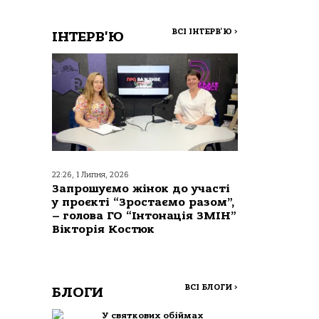
ВСІ ІНТЕРВ'Ю
>
ІНТЕРВ'Ю
22:26, 1 Липня, 2026
Запрошуємо жінок до участі
у проєкті “Зростаємо разом”,
– голова ГО “Інтонація ЗМІН”
Вікторія Костюк
ВСІ БЛОГИ
>
БЛОГИ
У святкових обіймах