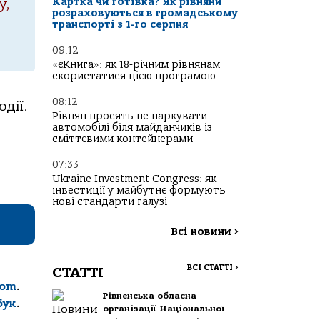
Картка чи готівка? Як рівняни
у,
розраховуються в громадському
транспорті з 1-го серпня
09:12
«єКнига»: як 18-річним рівнянам
скористатися цією програмою
08:12
дії.
Рівнян просять не паркувати
автомобілі біля майданчиків із
сміттєвими контейнерами
07:33
Ukraine Investment Congress: як
інвестиції у майбутнє формують
нові стандарти галузі
Всі новини
>
ВСІ СТАТТІ
>
СТАТТІ
com
.
Рівненська обласна
бук
.
організації Національної