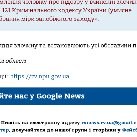
лення чоловіку про підозру у вчиненні злочин
і 121 Кримінального кодексу України (умисне
брання міри запобіжного заходу».
ряддя злочину та встановлюють усі обставини по
ої області
ції:
https://rv.npu.gov.ua
йте нас у Google News
 Пишіть на електронну адресу
rvnews.rv.ua@gmail.
ттер
, долучайтеся до нашої групи і сторінки у
Фейс