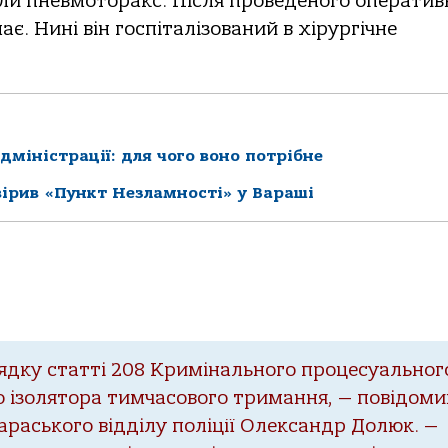
ли пневмоторакс. Після проведеного оператив
є. Нині він госпіталізований в хірургічне
дміністрації: для чого воно потрібне
вірив «Пункт Незламності» у Вараші
дку статті 208 Кримінального процесуальног
о ізолятора тимчасового тримання, — повідоми
араського відділу поліції Олександр Долюк. —