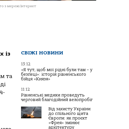
о з мережі Інтернет
СВІЖІ НОВИНИ
х із
13:12
«Я тут, щоб мої рідні були там – у
безпеці»: історія рівненського
им та
бійця «Князя»
ді
11:12
4-
Рівненські медики проведуть
черговий благодійний велопробіг
Від захисту України
до спільного щита
Європи: як проєкт
«Фрея» змінює
архітектуру