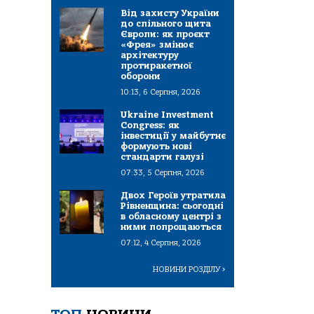
Від захисту України
до спільного щита
Європи: як проєкт
«Фрея» змінює
архітектуру
протиракетної
оборони
10:13, 6 Серпня, 2026
Ukraine Investment
Congress: як
інвестиції у майбутнє
формують нові
стандарти галузі
07:33, 5 Серпня, 2026
Двох Героїв утратила
Рівненщина: сьогодні
в обласному центрі з
ними попрощаються
07:12, 4 Серпня, 2026
НОВИНИ РОЗДІЛУ
>