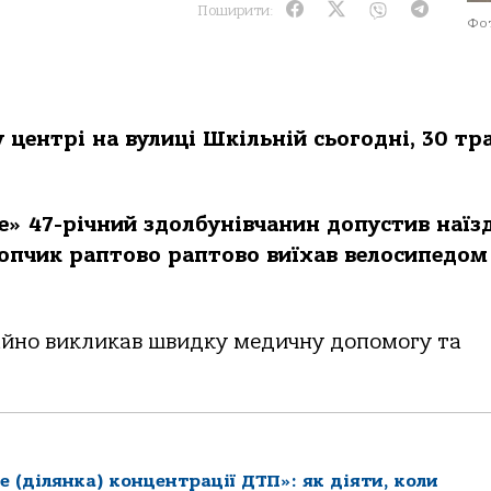
Поширити:
Фот
центрі на вулиці Шкільній сьогодні, 30 тр
e» 47-річний здолбунівчанин допустив наїз
лопчик раптово раптово виїхав велосипедом
негайно викликав швидку медичну допомогу та
е (ділянка) концентрації ДТП»: як діяти, коли