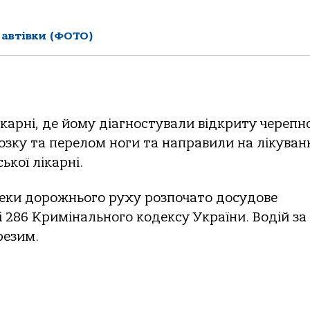
 автівки (ФОТО)
карні, де йому діагностували відкриту черепн
озку та перелом ноги та направили на лікуван
ької лікарні.
еки дорожнього руху розпочато досудове
і 286 Кримінального кодексу України. Водій за
резим.