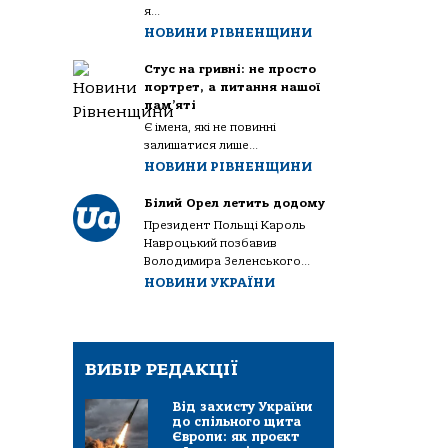
я...
НОВИНИ РІВНЕНЩИНИ
Стус на гривні: не просто
портрет, а питання нашої
пам’яті
Є імена, які не повинні
залишатися лише...
НОВИНИ РІВНЕНЩИНИ
Білий Орел летить додому
Президент Польщі Кароль
Навроцький позбавив
Володимира Зеленського...
НОВИНИ УКРАЇНИ
ВИБІР РЕДАКЦІЇ
Від захисту України
до спільного щита
Європи: як проєкт