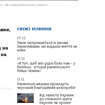
о - ВК поліції Рівненської області
СВІЖІ НОВИНИ
авня,
07:12
Рівне попрощається із двома
Захисниками, які віддали життя на
д на
війні
 на
13:12
«Я тут, щоб мої рідні були там – у
безпеці»: історія рівненського
бійця «Князя»
11:12
Рівненські медики проведуть
черговий благодійний велопробіг
Від захисту України
до спільного щита
Європи: як проєкт