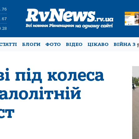
4.76
1.67
0.28
СТАТТІ
БЛОГИ
ФОТО
ВІДЕО
ЦІКАВО
ВІЙНА З
і під колеса
алолітній
ст