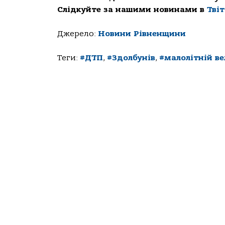
Слідкуйте за нашими новинами в
Тві
Джерело:
Новини Рівненщини
Теги:
#ДТП
,
#Здолбунів
,
#малолітній в