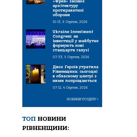
«Фрея» змінює
архітектуру
протиракетної
оборони
10:13, 6 Серпня, 2026
Ukraine Investment
Congress: як
інвестиції у майбутнє
формують нові
стандарти галузі
07:33, 5 Серпня, 2026
Двох Героїв утратила
Рівненщина: сьогодні
в обласному центрі з
ними попрощаються
07:12, 4 Серпня, 2026
НОВИНИ РОЗДІЛУ
>
ТОП
НОВИНИ
РІВНЕНЩИНИ: