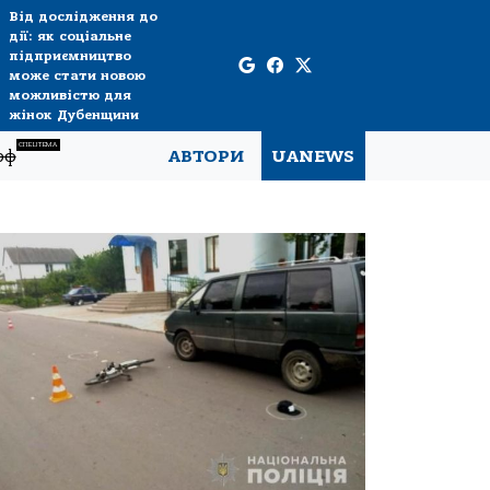
Від дослідження до
дії: як соціальне
підприємництво
може стати новою
можливістю для
жінок Дубенщини
СПЕЦТЕМА
рф
АВТОРИ
UANEWS