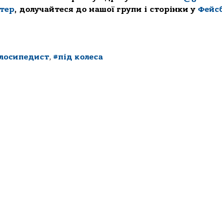
ттер
, долучайтеся до нашої групи і сторінки у
Фейс
елосипедист
,
#під колеса