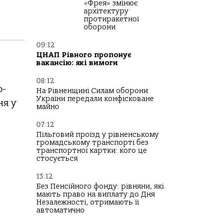
«Фрея» змінює
архітектуру
протиракетної
оборони
09:12
ЦНАП Рівного пропонує
вакансію: які вимоги
08:12
о-
На Рівненщині Силам оборони
України передали конфісковане
ня у
майно
07:12
Пільговий проїзд у рівненському
громадському транспорті без
транспортної картки: кого це
стосується
13:12
Без Пенсійного фонду: рівняни, які
мають право на виплату до Дня
Незалежності, отримають її
автоматично