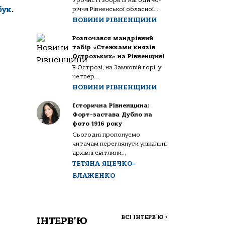
Урочисті збори із нагоди 40-
бук
.
річчя Рівненської обласної...
НОВИНИ РІВНЕНЩИНИ
Розпочався мандрівний
табір «Стежками князів
Острозьких» на Рівненщині
В Острозі, на Замковій горі, у
четвер...
НОВИНИ РІВНЕНЩИНИ
Історична Рівненщина:
Форт-застава Дубно на
фото 1916 року
Сьогодні пропонуємо
читачам переглянути унікальні
архівні світлини...
ТЕТЯНА ЯЦЕЧКО-
БЛАЖЕНКО
ВСІ ІНТЕРВ'Ю
>
ІНТЕРВ'Ю