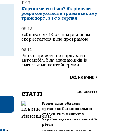
11:12
Картка чи готівка? Як рівняни
розраховуються в громадському
транспорті з 1-го серпня
09:12
«єКнига»: як 18-річним рівнянам
скористатися цією програмою
08:12
Рівнян просять не паркувати
автомобілі біля майданчиків із
сміттєвими контейнерами
Всі новини
>
ВСІ СТАТТІ
>
СТАТТІ
Рівненська обласна
організації Національної
спілки письменників
України відзначила своє 40-
річчя
com
.