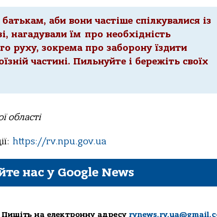
батькам, аби вони частіше спілкувалися із
і, нагадували їм про необхідність
о руху, зокрема про заборону їздити
оїзній частині. Пильнуйте і бережіть своїх
ої області
ії:
https://rv.npu.gov.ua
йте нас у Google News
 Пишіть на електронну адресу
rvnews.rv.ua@gmail.