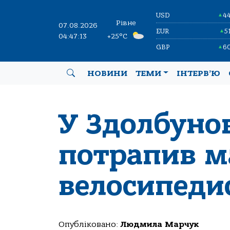
USD
4
▲
Рівне
07.08.2026
EUR
5
▲
04:47:14
+25°C
GBP
6
▲
НОВИНИ
ТЕМИ
ІНТЕРВ’Ю
У Здолбунов
потрапив м
велосипеди
Опубліковано:
Людмила Марчук