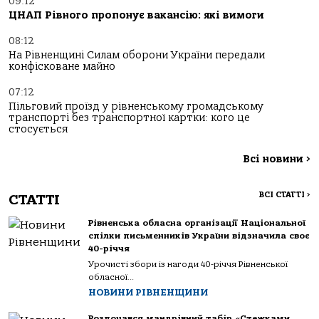
09:12
ЦНАП Рівного пропонує вакансію: які вимоги
08:12
На Рівненщині Силам оборони України передали
конфісковане майно
07:12
Пільговий проїзд у рівненському громадському
транспорті без транспортної картки: кого це
стосується
Всі новини
>
ВСІ СТАТТІ
>
СТАТТІ
Рівненська обласна організації Національної
спілки письменників України відзначила своє
40-річчя
Урочисті збори із нагоди 40-річчя Рівненської
обласної...
НОВИНИ РІВНЕНЩИНИ
Розпочався мандрівний табір «Стежками