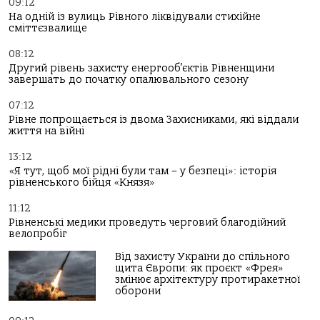
09:12
На одній із вулиць Рівного ліквідували стихійне
сміттєзвалище
08:12
Другий рівень захисту енергооб’єктів Рівненщини
завершать до початку опалювального сезону
07:12
Рівне попрощається із двома Захисниками, які віддали
життя на війні
13:12
«Я тут, щоб мої рідні були там – у безпеці»: історія
рівненського бійця «Князя»
11:12
Рівненські медики проведуть черговий благодійний
велопробіг
Від захисту України до спільного
щита Європи: як проєкт «Фрея»
змінює архітектуру протиракетної
оборони