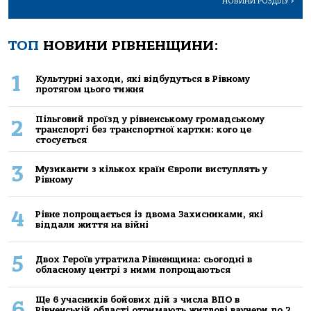
НОВИНИ РОЗДІЛУ
>
ТОП
НОВИНИ РІВНЕНЩИНИ:
1
Культурні заходи, які відбудуться в Рівному
протягом цього тижня
Пільговий проїзд у рівненському громадському
2
транспорті без транспортної картки: кого це
стосується
3
Музиканти з кількох країн Європи виступлять у
Рівному
4
Рівне попрощається із двома Захисниками, які
віддали життя на війні
5
Двох Героїв утратила Рівненщина: сьогодні в
обласному центрі з ними попрощаються
Ще 6 учасників бойових дій з числа ВПО в
6
Рівненській області отримають житлові ваучери по 2