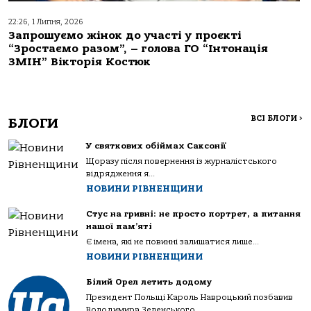
22:26, 1 Липня, 2026
Запрошуємо жінок до участі у проєкті
“Зростаємо разом”, – голова ГО “Інтонація
ЗМІН” Вікторія Костюк
ВСІ БЛОГИ
>
БЛОГИ
У святкових обіймах Саксонії
Щоразу після повернення із журналістського
відрядження я...
НОВИНИ РІВНЕНЩИНИ
Стус на гривні: не просто портрет, а питання
нашої пам’яті
Є імена, які не повинні залишатися лише...
НОВИНИ РІВНЕНЩИНИ
Білий Орел летить додому
Президент Польщі Кароль Навроцький позбавив
Володимира Зеленського...