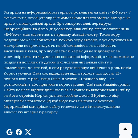
Усі права на інформаційні матеріали, розміщені на сайті «RvNews» /
rvnews.rv.ua, захищені українським законодавством про авторське
право та інші суміжні права. При використанні, передруку
інформаційних та фото-,відеоматеріалів сайту, гіперпосилання на
«RvNews» має міститися в першому абзаці тексту. Точка зору
редакції може не збігатися з точкою зору автора, а усі опубліковані
матеріали не претендують на об'єктивність та всебічність
висвітлення теми, про яку йдеться. Редакція не відповідає за
достовірність та тлумачення наведеної інформації, а також може не
поділяти погляди та думки, висловлені читачами сайту в
коментарях до статей, а сам ресурс виконує винятково роль носія.
Користуючись Сайтом, відвідувач підтверджує, що досяг 21-
річного віку. У разі, якщо Ви не досягли 21-річного віку — не
розпочинайте або припиніть користування Сайтом. Адміністрація
Сайту не несе відповідальності за законність використання Сайту
та його сервісів Користувачем, який не досяг 21-річного віку.
Матеріали з поміткою (R) публікуються на правах реклами.
Інформаційні матеріали сайту rvnews.rv.ua є інтелектуальною
власністю інтернет-ресурсу.