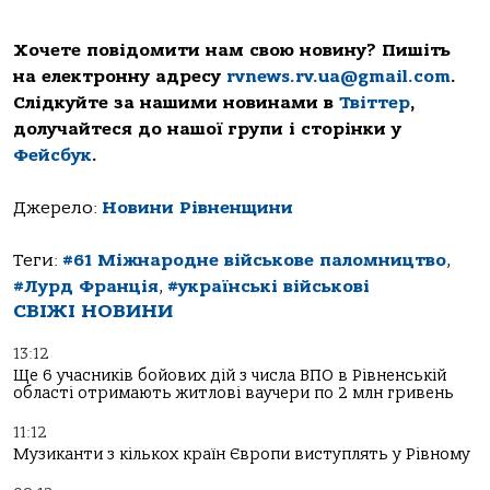
Хочете повідомити нам свою новину? Пишіть
на електронну адресу
rvnews.rv.ua@gmail.com
.
Слідкуйте за нашими новинами в
Твіттер
,
долучайтеся до нашої групи і сторінки у
Фейсбук
.
Джерело:
Новини Рівненщини
Теги:
#61 Міжнародне військове паломництво
,
#Лурд Франція
,
#українські військові
СВІЖІ НОВИНИ
13:12
Ще 6 учасників бойових дій з числа ВПО в Рівненській
області отримають житлові ваучери по 2 млн гривень
11:12
Музиканти з кількох країн Європи виступлять у Рівному