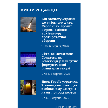
ВИБІР РЕДАКЦІЇ
Від захисту України
до спільного щита
Європи: як проєкт
«Фрея» змінює
архітектуру
протиракетної
оборони
10:13, 6 Серпня, 2026
Ukraine Investment
Congress: як
інвестиції у майбутнє
формують нові
стандарти галузі
07:33, 5 Серпня, 2026
Двох Героїв утратила
Рівненщина: сьогодні
в обласному центрі з
ними попрощаються
07:12, 4 Серпня, 2026
НОВИНИ РОЗДІЛУ
>