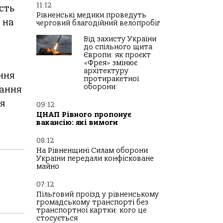
11:12
сть
Рівненські медики проведуть
 на
черговий благодійний велопробіг
Від захисту України
до спільного щита
Європи: як проєкт
«Фрея» змінює
архітектуру
ння
протиракетної
оборони
тання
я
09:12
ЦНАП Рівного пропонує
вакансію: які вимоги
08:12
На Рівненщині Силам оборони
України передали конфісковане
майно
07:12
Пільговий проїзд у рівненському
громадському транспорті без
транспортної картки: кого це
стосується