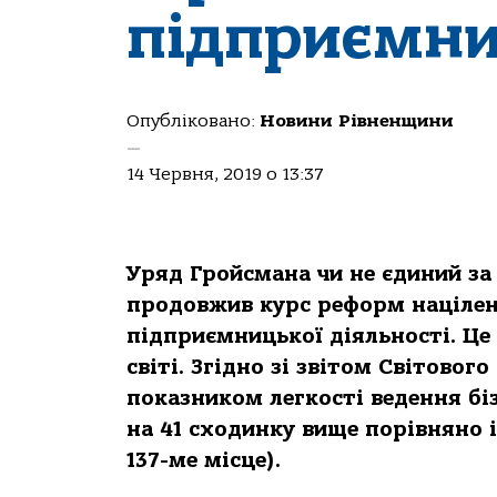
підприємн
Опубліковано:
Новини Рівненщини
—
14 Червня, 2019 о 13:37
Уряд Гройсмана чи не єдиний за
продовжив курс реформ націлен
підприємницької діяльності. Це
світі. Згідно зі звітом Світовог
показником легкості ведення бізн
на 41 сходинку вище порівн
яно і
137-ме місце).