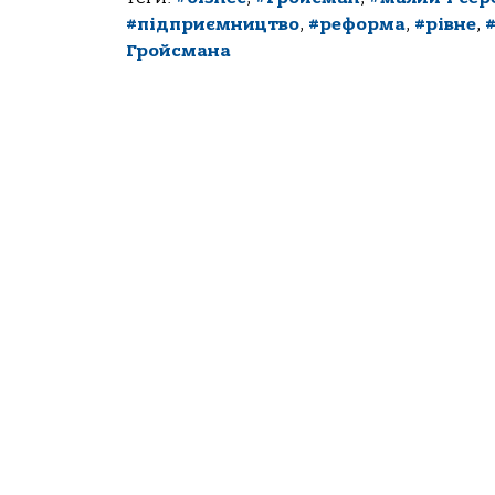
#підприємництво
,
#реформа
,
#рівне
,
Гройсмана