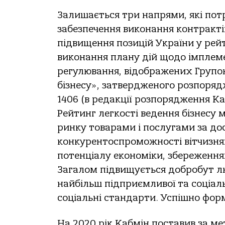
Залишається три напрями, які потр
забезпечення виконання контрактів
підвищення позицій України у рей
виконання плану дій щодо імплеме
регулювання, відображених Групою
бізнесу», затвердженого розпорядж
1406 (в редакції розпорядження Каб
Рейтинг легкості ведення бізнесу 
ринку товарами і послугами за д
конкурентоспроможності вітчизня
потенціалу економіки, збереження
Загалом підвищується добробут лю
найбільш підприємливої та соціал
соціальні стандарти. Успішно форм
На 2020 рік Кабмін поставив за м