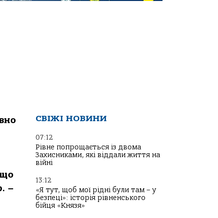
СВІЖІ НОВИНИ
овно
07:12
Рівне попрощається із двома
Захисниками, які віддали життя на
війні
 що
13:12
. –
«Я тут, щоб мої рідні були там – у
безпеці»: історія рівненського
бійця «Князя»