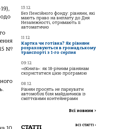
13:12
19),
Без Пенсійного фонду: рівняни, які
щодо
мають право на виплату до Дня
Незалежності, отримають її
автоматично
го
11:12
дення
Картка чи готівка? Як рівняни
розраховуються в громадському
015 №
транспорті з 1-го серпня
09:12
«єКнига»: як 18-річним рівнянам
скористатися цією програмою
тного
08:12
ь.
Рівнян просять не паркувати
автомобілі біля майданчиків із
сміттєвими контейнерами
Всі новини
>
ВСІ СТАТТІ
>
СТАТТІ
на 10