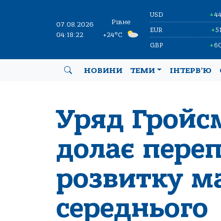
USD
4
▲
Рівне
07.08.2026
EUR
5
▲
04:18:23
+24°C
GBP
6
▲
НОВИНИ
ТЕМИ
ІНТЕРВ’Ю
Уряд Гройс
долає пере
розвитку ма
середнього