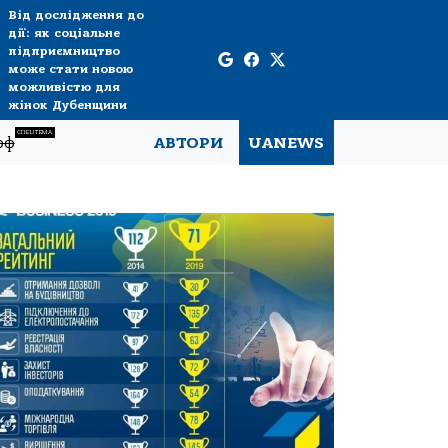
Від дослідження до
дії: як соціальне
підприємництво
може стати новою
можливістю для
жінок Дубенщини
СПЕЦТЕМА
рф
АВТОРИ
UANEWS