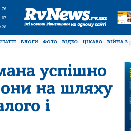
4.76
1.67
0.28
СТАТТІ
БЛОГИ
ФОТО
ВІДЕО
ЦІКАВО
ВІЙНА З
мана успішно
пони на шляху
лого і