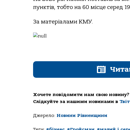
пунктів, тобто на 60 місце серед 19
За матеріалами КМУ.
Чита
Хочете повідомити нам свою новину?
Слідкуйте за нашими новинами в
Тві
Джерело:
Новини Рівненщини
Теги:
#бізнес
,
#Гройсман
,
#малий і сер