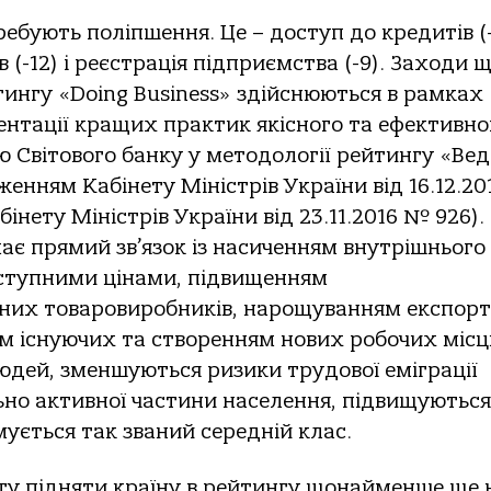
ебують поліпшення. Це – доступ до кредитів (-
 (-12) і реєстрація підприємства (-9). Заходи 
тингу «Doing Business» здійснюються в рамках
нтації кращих практик якісного та ефективно
 Світового банку у методології рейтингу «Ве
енням Кабінету Міністрів України від 16.12.2
інету Міністрів України від 23.11.2016 № 926).
має прямий зв’язок із насиченням внутрішнього
оступними цінами, підвищенням
них товаровиробників, нарощуванням експор
м існуючих та створенням нових робочих місц
дей, зменшуються ризики трудової еміграції
ьно активної частини населення, підвищуються
ується так званий середній клас.
ету підняти країну в рейтингу щонайменше ще 