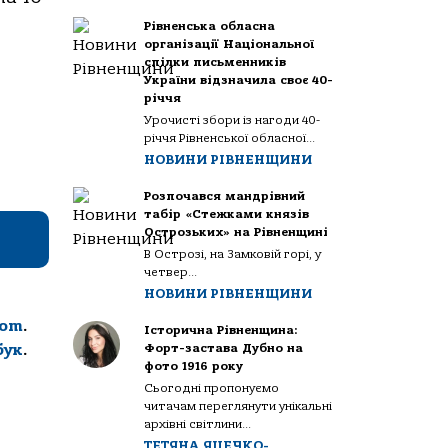
Рівненська обласна
організації Національної
спілки письменників
України відзначила своє 40-
річчя
Урочисті збори із нагоди 40-
річчя Рівненської обласної...
НОВИНИ РІВНЕНЩИНИ
Розпочався мандрівний
табір «Стежками князів
Острозьких» на Рівненщині
В Острозі, на Замковій горі, у
четвер...
НОВИНИ РІВНЕНЩИНИ
com
.
Історична Рівненщина:
бук
.
Форт-застава Дубно на
фото 1916 року
Сьогодні пропонуємо
читачам переглянути унікальні
архівні світлини...
,
ТЕТЯНА ЯЦЕЧКО-