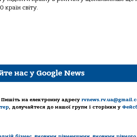
0 країн світу.
йте нас у Google News
 Пишіть на електронну адресу
rvnews.rv.ua@gmail.
ттер
, долучайтеся до нашої групи і сторінки у
Фейс
едній бізнес
,
#новини рівненщини
,
#новини рівного