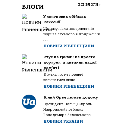
ВСІ БЛОГИ
>
БЛОГИ
У святкових обіймах
Саксонії
Щоразу після повернення із
журналістського відрядження
я...
НОВИНИ РІВНЕНЩИНИ
Стус на гривні: не просто
портрет, а питання нашої
пам’яті
Є імена, які не повинні
залишатися лише...
НОВИНИ РІВНЕНЩИНИ
Білий Орел летить додому
Президент Польщі Кароль
Навроцький позбавив
Володимира Зеленського...
НОВИНИ УКРАЇНИ