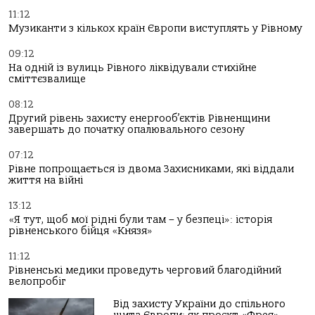
11:12
Музиканти з кількох країн Європи виступлять у Рівному
09:12
На одній із вулиць Рівного ліквідували стихійне
сміттєзвалище
08:12
Другий рівень захисту енергооб’єктів Рівненщини
завершать до початку опалювального сезону
07:12
Рівне попрощається із двома Захисниками, які віддали
життя на війні
13:12
«Я тут, щоб мої рідні були там – у безпеці»: історія
рівненського бійця «Князя»
11:12
Рівненські медики проведуть черговий благодійний
велопробіг
Від захисту України до спільного