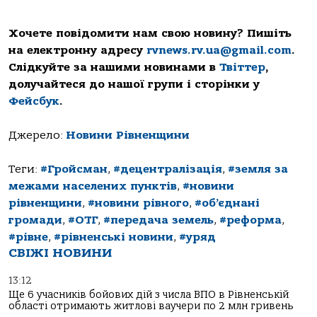
Хочете повідомити нам свою новину? Пишіть
на електронну адресу
rvnews.rv.ua@gmail.com
.
Слідкуйте за нашими новинами в
Твіттер
,
долучайтеся до нашої групи і сторінки у
Фейсбук
.
Джерело:
Новини Рівненщини
Теги:
#Гройсман
,
#децентралізація
,
#земля за
межами населених пунктів
,
#новини
рівненщини
,
#новини рівного
,
#об’єднані
громади
,
#ОТГ
,
#передача земель
,
#реформа
,
#рівне
,
#рівненські новини
,
#уряд
СВІЖІ НОВИНИ
13:12
Ще 6 учасників бойових дій з числа ВПО в Рівненській
області отримають житлові ваучери по 2 млн гривень