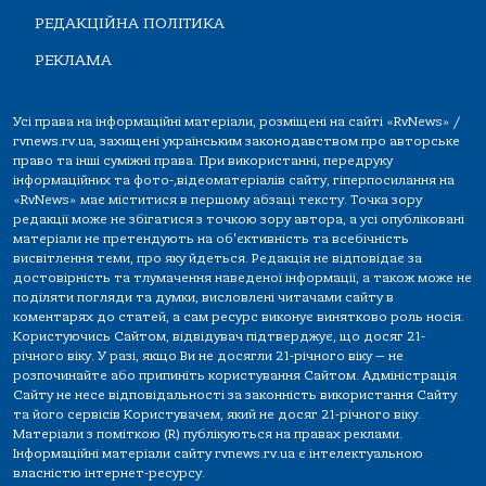
РЕДАКЦІЙНА ПОЛІТИКА
РЕКЛАМА
Усі права на інформаційні матеріали, розміщені на сайті «RvNews» /
rvnews.rv.ua, захищені українським законодавством про авторське
право та інші суміжні права. При використанні, передруку
інформаційних та фото-,відеоматеріалів сайту, гіперпосилання на
«RvNews» має міститися в першому абзаці тексту. Точка зору
редакції може не збігатися з точкою зору автора, а усі опубліковані
матеріали не претендують на об'єктивність та всебічність
висвітлення теми, про яку йдеться. Редакція не відповідає за
достовірність та тлумачення наведеної інформації, а також може не
поділяти погляди та думки, висловлені читачами сайту в
коментарях до статей, а сам ресурс виконує винятково роль носія.
Користуючись Сайтом, відвідувач підтверджує, що досяг 21-
річного віку. У разі, якщо Ви не досягли 21-річного віку — не
розпочинайте або припиніть користування Сайтом. Адміністрація
Сайту не несе відповідальності за законність використання Сайту
та його сервісів Користувачем, який не досяг 21-річного віку.
Матеріали з поміткою (R) публікуються на правах реклами.
Інформаційні матеріали сайту rvnews.rv.ua є інтелектуальною
власністю інтернет-ресурсу.