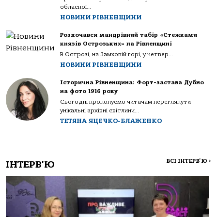
обласної...
НОВИНИ РІВНЕНЩИНИ
Розпочався мандрівний табір «Стежками
князів Острозьких» на Рівненщині
В Острозі, на Замковій горі, у четвер...
НОВИНИ РІВНЕНЩИНИ
Історична Рівненщина: Форт-застава Дубно
на фото 1916 року
Сьогодні пропонуємо читачам переглянути
унікальні архівні світлини...
ТЕТЯНА ЯЦЕЧКО-БЛАЖЕНКО
ВСІ ІНТЕРВ'Ю
>
ІНТЕРВ'Ю