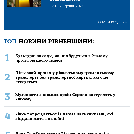
07:12, 4 Серпня, 2026
НОВИНИ РОЗДІЛУ
>
ТОП
НОВИНИ РІВНЕНЩИНИ:
1
Культурні заходи, які відбудуться в Рівному
протягом цього тижня
Пільговий проїзд у рівненському громадському
2
транспорті без транспортної картки: кого це
стосується
3
Музиканти з кількох країн Європи виступлять у
Рівному
4
Рівне попрощається із двома Захисниками, які
віддали життя на війні
Двох Героїв утратила Рівненщина: сьогодні в