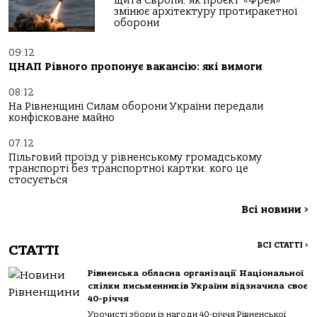
щита Європи: як проєкт «Фрея»
змінює архітектуру протиракетної
оборони
09:12
ЦНАП Рівного пропонує вакансію: які вимоги
08:12
На Рівненщині Силам оборони України передали
конфісковане майно
07:12
Пільговий проїзд у рівненському громадському
транспорті без транспортної картки: кого це
стосується
Всі новини
>
ВСІ СТАТТІ
>
СТАТТІ
Рівненська обласна організації Національної
спілки письменників України відзначила своє
40-річчя
Урочисті збори із нагоди 40-річчя Рівненської