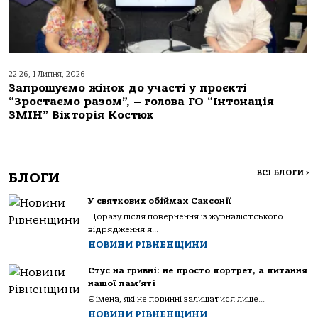
22:26, 1 Липня, 2026
Запрошуємо жінок до участі у проєкті
“Зростаємо разом”, – голова ГО “Інтонація
ЗМІН” Вікторія Костюк
ВСІ БЛОГИ
>
БЛОГИ
У святкових обіймах Саксонії
Щоразу після повернення із журналістського
відрядження я...
НОВИНИ РІВНЕНЩИНИ
Стус на гривні: не просто портрет, а питання
нашої пам’яті
Є імена, які не повинні залишатися лише...
НОВИНИ РІВНЕНЩИНИ