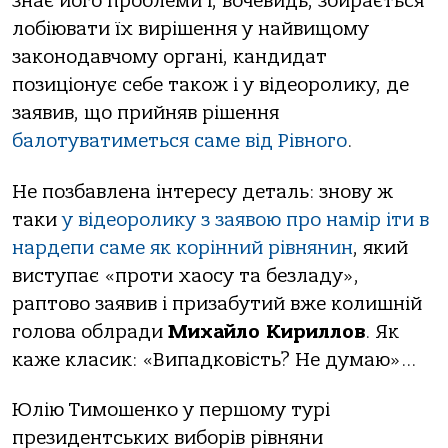
знає його проблеми і, вочевидь, збирається
лобіювати їх вирішення у найвищому
законодавчому органі, кандидат
позиціонує себе також і у відеоролику, де
заявив, що прийняв рішення
балотуватиметься саме від Рівного
.
Не позбавлена інтересу деталь: знову ж
таки
у відеоролику з заявою про намір іти в
нардепи саме як корінний рівнянин
, який
виступає «проти хаосу та безладу»,
раптово заявив і призабутий вже колишній
голова облради
Михайло Кириллов
. Як
каже класик: «Випадковість? Не думаю»…
Юлію Тимошенко у першому турі
президентських виборів рівняни