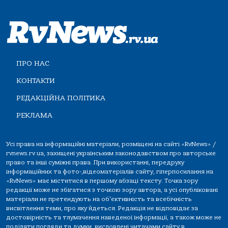
ПРО НАС
КОНТАКТИ
РЕДАКЦІЙНА ПОЛІТИКА
РЕКЛАМА
Усі права на інформаційні матеріали, розміщені на сайті «RvNews» /
rvnews.rv.ua, захищені українським законодавством про авторське
право та інші суміжні права. При використанні, передруку
інформаційних та фото-,відеоматеріалів сайту, гіперпосилання на
«RvNews» має міститися в першому абзаці тексту. Точка зору
редакції може не збігатися з точкою зору автора, а усі опубліковані
матеріали не претендують на об'єктивність та всебічність
висвітлення теми, про яку йдеться. Редакція не відповідає за
достовірність та тлумачення наведеної інформації, а також може не
поділяти погляди та думки, висловлені читачами сайту в