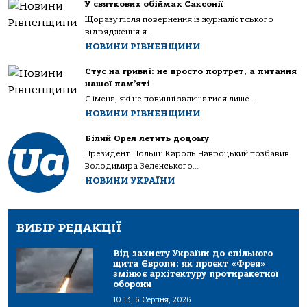
У святкових обіймах Саксонії
Щоразу після повернення із журналістського
відрядження я...
НОВИНИ РІВНЕНЩИНИ
Стус на гривні: не просто портрет, а питання
нашої пам’яті
Є імена, які не повинні залишатися лише...
НОВИНИ РІВНЕНЩИНИ
Білий Орел летить додому
Президент Польщі Кароль Навроцький позбавив
Володимира Зеленського...
НОВИНИ УКРАЇНИ
ВИБІР РЕДАКЦІЇ
Від захисту України до спільного
щита Європи: як проєкт «Фрея»
змінює архітектуру протиракетної
оборони
10:13, 6 Серпня, 2026