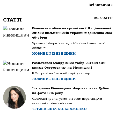
Всі новини
>
ВСІ СТАТТІ
>
СТАТТІ
Рівненська обласна організації Національної
спілки письменників України відзначила своє
40-річчя
Урочисті збори із нагоди 40-річчя Рівненської
обласної...
НОВИНИ РІВНЕНЩИНИ
Розпочався мандрівний табір «Стежками
князів Острозьких» на Рівненщині
В Острозі, на Замковій горі, у четвер...
НОВИНИ РІВНЕНЩИНИ
Історична Рівненщина: Форт-застава Дубно
на фото 1916 року
Сьогодні пропонуємо читачам переглянути
унікальні архівні світлини...
ТЕТЯНА ЯЦЕЧКО-БЛАЖЕНКО