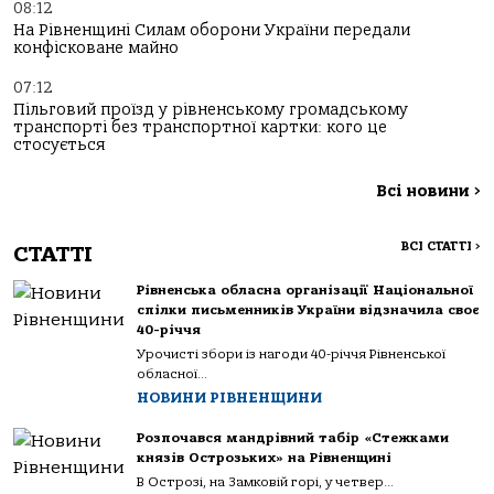
08:12
На Рівненщині Силам оборони України передали
конфісковане майно
07:12
Пільговий проїзд у рівненському громадському
транспорті без транспортної картки: кого це
стосується
Всі новини
>
ВСІ СТАТТІ
>
СТАТТІ
Рівненська обласна організації Національної
спілки письменників України відзначила своє
40-річчя
Урочисті збори із нагоди 40-річчя Рівненської
обласної...
НОВИНИ РІВНЕНЩИНИ
Розпочався мандрівний табір «Стежками
князів Острозьких» на Рівненщині
В Острозі, на Замковій горі, у четвер...