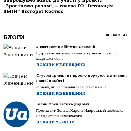
Запрошуємо жінок до участі у проєкті
“Зростаємо разом”, – голова ГО “Інтонація
ЗМІН” Вікторія Костюк
ВСІ БЛОГИ
>
БЛОГИ
У святкових обіймах Саксонії
Щоразу після повернення із журналістського
відрядження я...
НОВИНИ РІВНЕНЩИНИ
Стус на гривні: не просто портрет, а питання
нашої пам’яті
Є імена, які не повинні залишатися лише...
НОВИНИ РІВНЕНЩИНИ
Білий Орел летить додому
Президент Польщі Кароль Навроцький позбавив
Володимира Зеленського...
НОВИНИ УКРАЇНИ