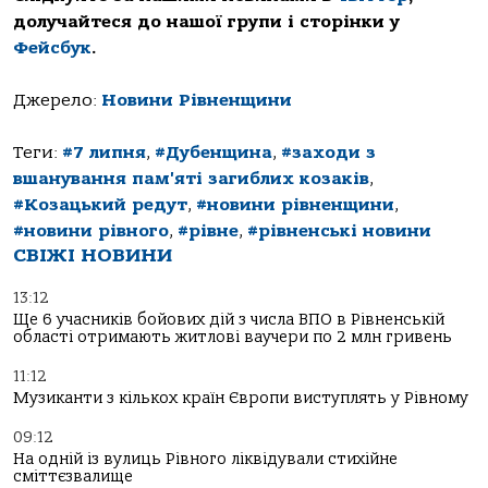
долучайтеся до нашої групи і сторінки у
Фейсбук
.
Джерело:
Новини Рівненщини
Теги:
#7 липня
,
#Дубенщина
,
#заходи з
вшанування пам'яті загиблих козаків
,
#Козацький редут
,
#новини рівненщини
,
#новини рівного
,
#рівне
,
#рівненські новини
СВІЖІ НОВИНИ
13:12
Ще 6 учасників бойових дій з числа ВПО в Рівненській
області отримають житлові ваучери по 2 млн гривень
11:12
Музиканти з кількох країн Європи виступлять у Рівному
09:12
На одній із вулиць Рівного ліквідували стихійне
сміттєзвалище