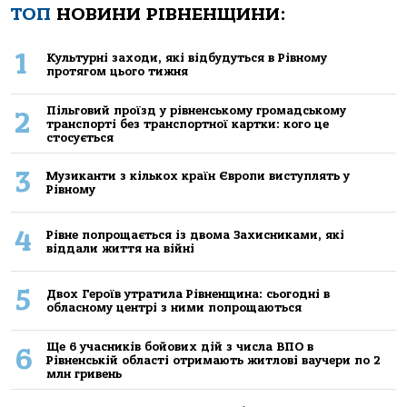
ТОП
НОВИНИ РІВНЕНЩИНИ:
1
Культурні заходи, які відбудуться в Рівному
протягом цього тижня
Пільговий проїзд у рівненському громадському
2
транспорті без транспортної картки: кого це
стосується
3
Музиканти з кількох країн Європи виступлять у
Рівному
4
Рівне попрощається із двома Захисниками, які
віддали життя на війні
5
Двох Героїв утратила Рівненщина: сьогодні в
обласному центрі з ними попрощаються
Ще 6 учасників бойових дій з числа ВПО в
6
Рівненській області отримають житлові ваучери по 2
млн гривень