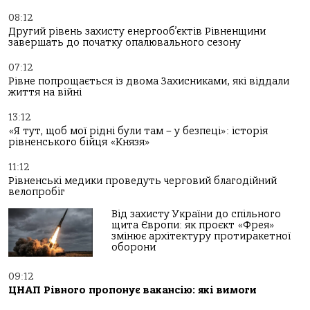
08:12
Другий рівень захисту енергооб’єктів Рівненщини
завершать до початку опалювального сезону
07:12
Рівне попрощається із двома Захисниками, які віддали
життя на війні
13:12
«Я тут, щоб мої рідні були там – у безпеці»: історія
рівненського бійця «Князя»
11:12
Рівненські медики проведуть черговий благодійний
велопробіг
Від захисту України до спільного
щита Європи: як проєкт «Фрея»
змінює архітектуру протиракетної
оборони
09:12
ЦНАП Рівного пропонує вакансію: які вимоги