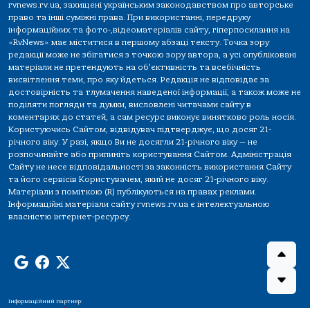
rvnews.rv.ua, захищені українським законодавством про авторське
право та інші суміжні права. При використанні, передруку
інформаційних та фото-,відеоматеріалів сайту, гіперпосилання на
«RvNews» має міститися в першому абзаці тексту. Точка зору
редакції може не збігатися з точкою зору автора, а усі опубліковані
матеріали не претендують на об'єктивність та всебічність
висвітлення теми, про яку йдеться. Редакція не відповідає за
достовірність та тлумачення наведеної інформації, а також може не
поділяти погляди та думки, висловлені читачами сайту в
коментарях до статей, а сам ресурс виконує винятково роль носія.
Користуючись Сайтом, відвідувач підтверджує, що досяг 21-
річного віку. У разі, якщо Ви не досягли 21-річного віку — не
розпочинайте або припиніть користування Сайтом. Адміністрація
Сайту не несе відповідальності за законність використання Сайту
та його сервісів Користувачем, який не досяг 21-річного віку.
Матеріали з поміткою (R) публікуються на правах реклами.
Інформаційні матеріали сайту rvnews.rv.ua є інтелектуальною
власністю інтернет-ресурсу.
Інформаційний партнер: