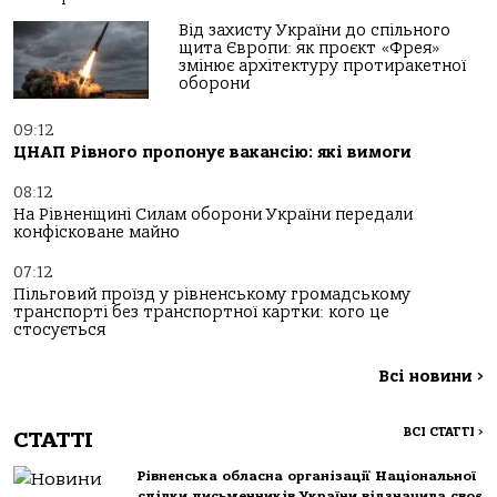
Від захисту України до спільного
щита Європи: як проєкт «Фрея»
змінює архітектуру протиракетної
оборони
09:12
ЦНАП Рівного пропонує вакансію: які вимоги
08:12
На Рівненщині Силам оборони України передали
конфісковане майно
07:12
Пільговий проїзд у рівненському громадському
транспорті без транспортної картки: кого це
стосується
Всі новини
>
ВСІ СТАТТІ
>
СТАТТІ
Рівненська обласна організації Національної
спілки письменників України відзначила своє