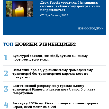
Двох Героїв утратила Рівненщина:
сьогодні в обласному центрі з ними
попрощаються
07:12, 4 Серпня, 2026
НОВИНИ РОЗДІЛУ
>
ТОП
НОВИНИ РІВНЕНЩИНИ:
1
Культурні заходи, які відбудуться в Рівному
протягом цього тижня
Пільговий проїзд у рівненському громадському
2
транспорті без транспортної картки: кого це
стосується
Безготівковий розрахунок у громадському
3
транспорті Рівного: з'явився новий спосіб оплати
смартфоном
4
Загинув у 2024-му: Рівне проведе в останню дорогу
Героя, який поліг на війні