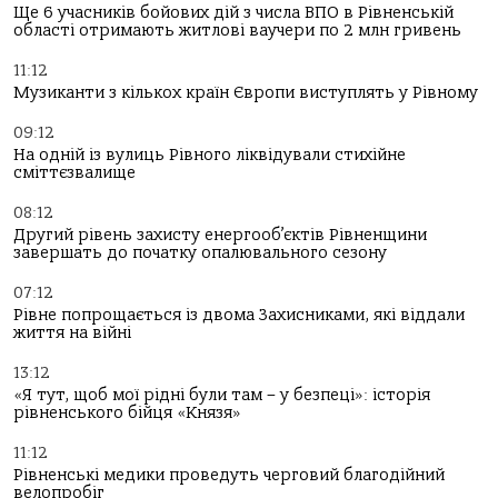
Ще 6 учасників бойових дій з числа ВПО в Рівненській
області отримають житлові ваучери по 2 млн гривень
11:12
Музиканти з кількох країн Європи виступлять у Рівному
09:12
На одній із вулиць Рівного ліквідували стихійне
сміттєзвалище
08:12
Другий рівень захисту енергооб’єктів Рівненщини
завершать до початку опалювального сезону
07:12
Рівне попрощається із двома Захисниками, які віддали
життя на війні
13:12
«Я тут, щоб мої рідні були там – у безпеці»: історія
рівненського бійця «Князя»
11:12
Рівненські медики проведуть черговий благодійний
велопробіг