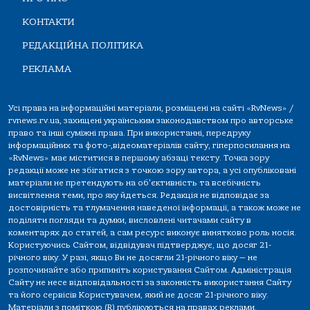
КОНТАКТИ
РЕДАКЦІЙНА ПОЛІТИКА
РЕКЛАМА
Усі права на інформаційні матеріали, розміщені на сайті «RvNews» /
rvnews.rv.ua, захищені українським законодавством про авторське
право та інші суміжні права. При використанні, передруку
інформаційних та фото-,відеоматеріалів сайту, гіперпосилання на
«RvNews» має міститися в першому абзаці тексту. Точка зору
редакції може не збігатися з точкою зору автора, а усі опубліковані
матеріали не претендують на об'єктивність та всебічність
висвітлення теми, про яку йдеться. Редакція не відповідає за
достовірність та тлумачення наведеної інформації, а також може не
поділяти погляди та думки, висловлені читачами сайту в
коментарях до статей, а сам ресурс виконує винятково роль носія.
Користуючись Сайтом, відвідувач підтверджує, що досяг 21-
річного віку. У разі, якщо Ви не досягли 21-річного віку — не
розпочинайте або припиніть користування Сайтом. Адміністрація
Сайту не несе відповідальності за законність використання Сайту
та його сервісів Користувачем, який не досяг 21-річного віку.
Матеріали з поміткою (R) публікуються на правах реклами.