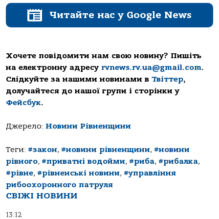
Читайте нас у Google News
Хочете повідомити нам свою новину? Пишіть
на електронну адресу
rvnews.rv.ua@gmail.com
.
Слідкуйте за нашими новинами в
Твіттер
,
долучайтеся до нашої групи і сторінки у
Фейсбук
.
Джерело:
Новини Рівненщини
Теги:
#закон
,
#новини рівненщини
,
#новини
рівного
,
#приватні водойми
,
#риба
,
#рибалка
,
#рівне
,
#рівненські новини
,
#управління
рибоохоронного патруля
СВІЖІ НОВИНИ
13:12