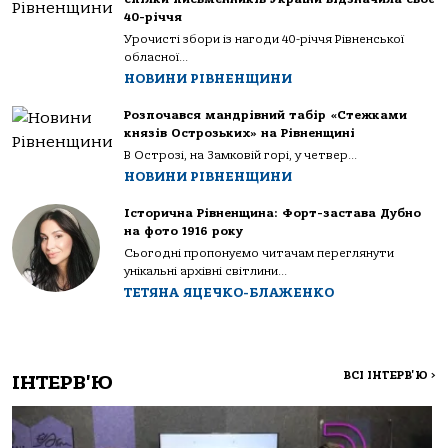
40-річчя
Урочисті збори із нагоди 40-річчя Рівненської
обласної...
НОВИНИ РІВНЕНЩИНИ
Розпочався мандрівний табір «Стежками
князів Острозьких» на Рівненщині
В Острозі, на Замковій горі, у четвер...
НОВИНИ РІВНЕНЩИНИ
Історична Рівненщина: Форт-застава Дубно
на фото 1916 року
Сьогодні пропонуємо читачам переглянути
унікальні архівні світлини...
ТЕТЯНА ЯЦЕЧКО-БЛАЖЕНКО
ВСІ ІНТЕРВ'Ю
>
ІНТЕРВ'Ю