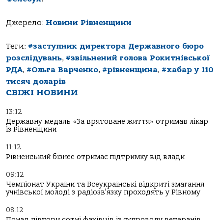
Джерело:
Новини Рівненщини
Теги:
#заступник директора Державного бюро
розслідувань
,
#звільнений голова Рокитнівської
РДА
,
#Ольга Варченко
,
#рівненщина
,
#хабар у 110
тисяч доларів
СВІЖІ НОВИНИ
13:12
Державну медаль «За врятоване життя» отримав лікар
із Рівненщини
11:12
Рівненський бізнес отримає підтримку від влади
09:12
Чемпіонат України та Всеукраїнські відкриті змагання
учнівської молоді з радіозв’язку проходять у Рівному
08:12
Понад півтори сотні фахівців із супроводу ветеранів