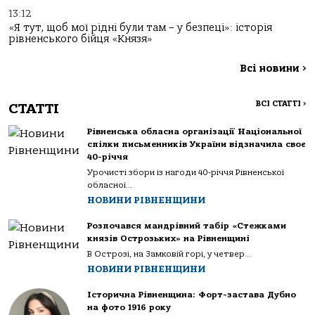
13:12
«Я тут, щоб мої рідні були там – у безпеці»: історія
рівненського бійця «Князя»
Всі новини
>
ВСІ СТАТТІ
>
СТАТТІ
Рівненська обласна організації Національної
спілки письменників України відзначила своє
40-річчя
Урочисті збори із нагоди 40-річчя Рівненської
обласної...
НОВИНИ РІВНЕНЩИНИ
Розпочався мандрівний табір «Стежками
князів Острозьких» на Рівненщині
В Острозі, на Замковій горі, у четвер...
НОВИНИ РІВНЕНЩИНИ
Історична Рівненщина: Форт-застава Дубно
на фото 1916 року