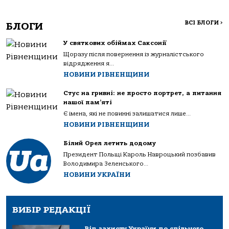
ВСІ БЛОГИ
>
БЛОГИ
У святкових обіймах Саксонії
Щоразу після повернення із журналістського
відрядження я...
НОВИНИ РІВНЕНЩИНИ
Стус на гривні: не просто портрет, а питання
нашої пам’яті
Є імена, які не повинні залишатися лише...
НОВИНИ РІВНЕНЩИНИ
Білий Орел летить додому
Президент Польщі Кароль Навроцький позбавив
Володимира Зеленського...
НОВИНИ УКРАЇНИ
ВИБІР РЕДАКЦІЇ
Від захисту України до спільного