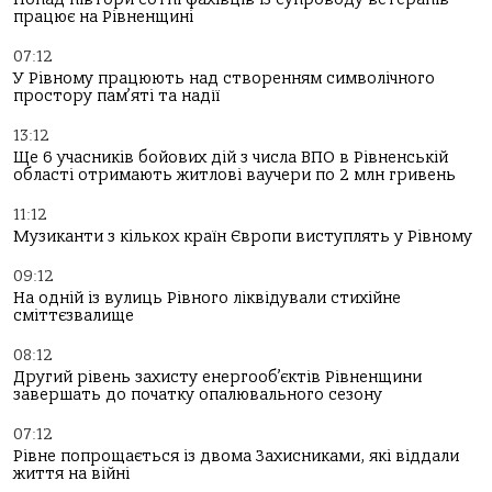
працює на Рівненщині
07:12
У Рівному працюють над створенням символічного
простору пам’яті та надії
13:12
Ще 6 учасників бойових дій з числа ВПО в Рівненській
області отримають житлові ваучери по 2 млн гривень
11:12
Музиканти з кількох країн Європи виступлять у Рівному
09:12
На одній із вулиць Рівного ліквідували стихійне
сміттєзвалище
08:12
Другий рівень захисту енергооб’єктів Рівненщини
завершать до початку опалювального сезону
07:12
Рівне попрощається із двома Захисниками, які віддали
життя на війні