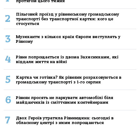
протягом цього тижня
Пільговий проїзд у рівненському громадському
2
транспорті без транспортної картки: кого це
стосується
3
Музиканти з кількох країн Європи виступлять у
Рівному
4
Рівне попрощається із двома Захисниками, які
віддали життя на війні
5
Картка чи готівка? Як рівняни розраховуються в
громадському транспорті з 1-го серпня
6
Рівнян просять не паркувати автомобілі біля
майданчиків із сміттєвими контейнерами
7
Двох Героїв утратила Рівненщина: сьогодні в
обласному центрі з ними попрощаються