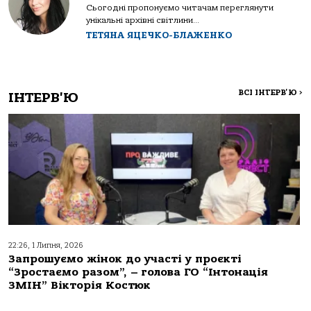
Сьогодні пропонуємо читачам переглянути
унікальні архівні світлини...
ТЕТЯНА ЯЦЕЧКО-БЛАЖЕНКО
ВСІ ІНТЕРВ'Ю
>
ІНТЕРВ'Ю
22:26, 1 Липня, 2026
Запрошуємо жінок до участі у проєкті
“Зростаємо разом”, – голова ГО “Інтонація
ЗМІН” Вікторія Костюк