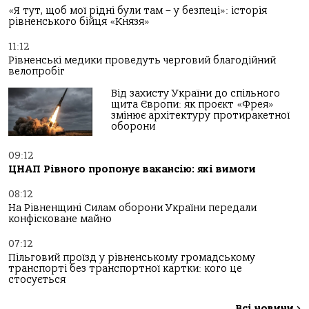
«Я тут, щоб мої рідні були там – у безпеці»: історія
рівненського бійця «Князя»
11:12
Рівненські медики проведуть черговий благодійний
велопробіг
Від захисту України до спільного
щита Європи: як проєкт «Фрея»
змінює архітектуру протиракетної
оборони
09:12
ЦНАП Рівного пропонує вакансію: які вимоги
08:12
На Рівненщині Силам оборони України передали
конфісковане майно
07:12
Пільговий проїзд у рівненському громадському
транспорті без транспортної картки: кого це
стосується
Всі новини
>