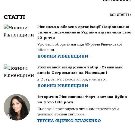
ВСІ СТАТТІ
>
СТАТТІ
Рівненська обласна організації Національної
спілки письменників України відзначила своє
40-річчя
Урочисті збори із нагоди 40-річчя Рівненської
обласної...
НОВИНИ РІВНЕНЩИНИ
Розпочався мандрівний табір «Стежками
князів Острозьких» на Рівненщині
В Острозі, на Замковій горі, у четвер...
НОВИНИ РІВНЕНЩИНИ
Історична Рівненщина: Форт-застава Дубно
на фото 1916 року
Сьогодні пропонуємо читачам переглянути
унікальні архівні світлини...
ТЕТЯНА ЯЦЕЧКО-БЛАЖЕНКО