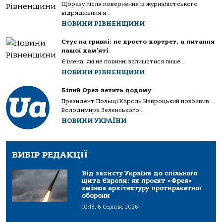
Щоразу після повернення із журналістського
відрядження я...
НОВИНИ РІВНЕНЩИНИ
Стус на гривні: не просто портрет, а питання
нашої пам’яті
Є імена, які не повинні залишатися лише...
НОВИНИ РІВНЕНЩИНИ
Білий Орел летить додому
Президент Польщі Кароль Навроцький позбавив
Володимира Зеленського...
НОВИНИ УКРАЇНИ
ВИБІР РЕДАКЦІЇ
Від захисту України до спільного
щита Європи: як проєкт «Фрея»
змінює архітектуру протиракетної
оборони
10:13, 6 Серпня, 2026