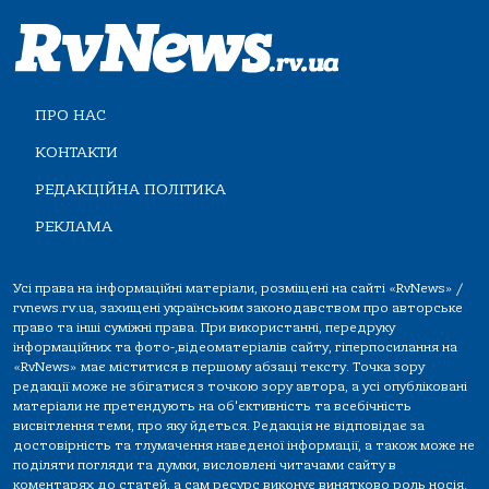
ПРО НАС
КОНТАКТИ
РЕДАКЦІЙНА ПОЛІТИКА
РЕКЛАМА
Усі права на інформаційні матеріали, розміщені на сайті «RvNews» /
rvnews.rv.ua, захищені українським законодавством про авторське
право та інші суміжні права. При використанні, передруку
інформаційних та фото-,відеоматеріалів сайту, гіперпосилання на
«RvNews» має міститися в першому абзаці тексту. Точка зору
редакції може не збігатися з точкою зору автора, а усі опубліковані
матеріали не претендують на об'єктивність та всебічність
висвітлення теми, про яку йдеться. Редакція не відповідає за
достовірність та тлумачення наведеної інформації, а також може не
поділяти погляди та думки, висловлені читачами сайту в
коментарях до статей, а сам ресурс виконує винятково роль носія.