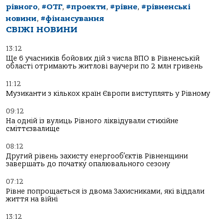
рівного
,
#ОТГ
,
#проекти
,
#рівне
,
#рівненські
новини
,
#фінансування
СВІЖІ НОВИНИ
13:12
Ще 6 учасників бойових дій з числа ВПО в Рівненській
області отримають житлові ваучери по 2 млн гривень
11:12
Музиканти з кількох країн Європи виступлять у Рівному
09:12
На одній із вулиць Рівного ліквідували стихійне
сміттєзвалище
08:12
Другий рівень захисту енергооб’єктів Рівненщини
завершать до початку опалювального сезону
07:12
Рівне попрощається із двома Захисниками, які віддали
життя на війні
13:12