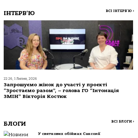
ВСІ ІНТЕРВ'Ю
>
ІНТЕРВ'Ю
22:26, 1 Липня, 2026
Запрошуємо жінок до участі у проєкті
“Зростаємо разом”, – голова ГО “Інтонація
ЗМІН” Вікторія Костюк
ВСІ БЛОГИ
>
БЛОГИ
У святкових обіймах Саксонії