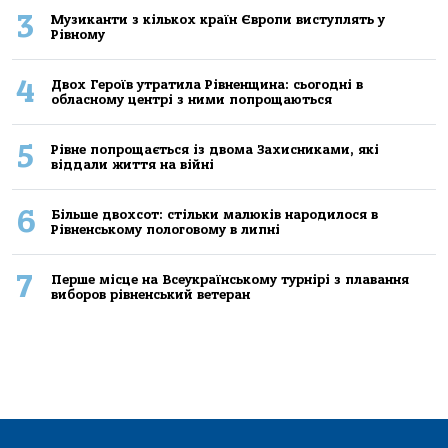
3
Музиканти з кількох країн Європи виступлять у
Рівному
4
Двох Героїв утратила Рівненщина: сьогодні в
обласному центрі з ними попрощаються
5
Рівне попрощається із двома Захисниками, які
віддали життя на війні
6
Більше двохсот: стільки малюків народилося в
Рівненському пологовому в липні
7
Перше місце на Всеукраїнському турнірі з плавання
виборов рівненський ветеран