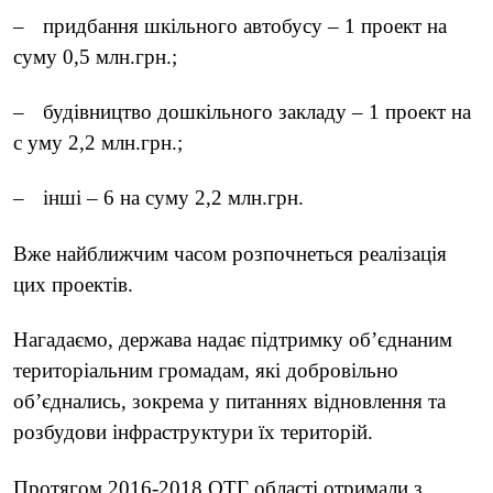
–
придбання шкільного автобусу – 1 проект на
суму 0,5 млн.грн.;
–
будівництво дошкільного закладу – 1 проект на
с уму 2,2 млн.грн.;
–
інші – 6 на суму 2,2 млн.грн.
Вже найближчим часом розпочнеться реалізація
цих проектів.
Нагадаємо, держава надає підтримку об’єднаним
територіальним громадам, які добровільно
об’єднались, зокрема у питаннях відновлення та
розбудови інфраструктури їх територій.
Протягом 2016-2018 ОТГ області отримали з