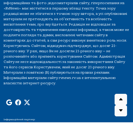
інформаційних та фото-,відеоматеріалів сайту, гіперпосилання на
«RvNews» має міститися в першому абзаці тексту. Точка зору
редакції може не збігатися з точкою зору автора, а усі опубліковані
матеріали не претендують на об'єктивність та всебічність
висвітлення теми, про яку йдеться. Редакція не відповідає за
достовірність та тлумачення наведеної інформації, а також може не
поділяти погляди та думки, висловлені читачами сайту в
коментарях до статей, а сам ресурс виконує винятково роль носія.
Користуючись Сайтом, відвідувач підтверджує, що досяг 21-
річного віку. У разі, якщо Ви не досягли 21-річного віку — не
розпочинайте або припиніть користування Сайтом. Адміністрація
Сайту не несе відповідальності за законність використання Сайту
та його сервісів Користувачем, який не досяг 21-річного віку.
Матеріали з поміткою (R) публікуються на правах реклами.
Інформаційні матеріали сайту rvnews.rv.ua є інтелектуальною
власністю інтернет-ресурсу.
Інформаційний партнер: