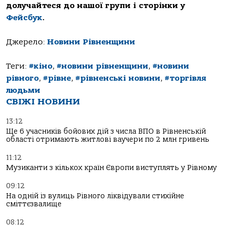
долучайтеся до нашої групи і сторінки у
Фейсбук
.
Джерело:
Новини Рівненщини
Теги:
#кіно
,
#новини рівненщини
,
#новини
рівного
,
#рівне
,
#рівненські новини
,
#торгівля
людьми
СВІЖІ НОВИНИ
13:12
Ще 6 учасників бойових дій з числа ВПО в Рівненській
області отримають житлові ваучери по 2 млн гривень
11:12
Музиканти з кількох країн Європи виступлять у Рівному
09:12
На одній із вулиць Рівного ліквідували стихійне
сміттєзвалище
08:12