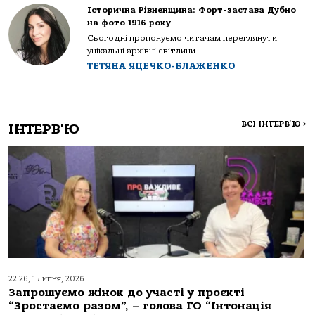
Історична Рівненщина: Форт-застава Дубно
на фото 1916 року
Сьогодні пропонуємо читачам переглянути
унікальні архівні світлини...
ТЕТЯНА ЯЦЕЧКО-БЛАЖЕНКО
ВСІ ІНТЕРВ'Ю
>
ІНТЕРВ'Ю
22:26, 1 Липня, 2026
Запрошуємо жінок до участі у проєкті
“Зростаємо разом”, – голова ГО “Інтонація