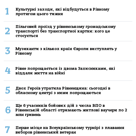
1
Культурні заходи, які відбудуться в Рівному
протягом цього тижня
Пільговий проїзд у рівненському громадському
2
транспорті без транспортної картки: кого це
стосується
3
Музиканти з кількох країн Європи виступлять у
Рівному
4
Рівне попрощається із двома Захисниками, які
віддали життя на війні
5
Двох Героїв утратила Рівненщина: сьогодні в
обласному центрі з ними попрощаються
Ще 6 учасників бойових дій з числа ВПО в
6
Рівненській області отримають житлові ваучери по 2
млн гривень
7
Перше місце на Всеукраїнському турнірі з плавання
виборов рівненський ветеран