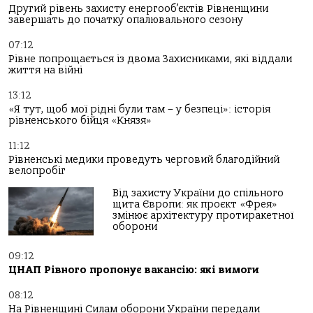
Другий рівень захисту енергооб’єктів Рівненщини
завершать до початку опалювального сезону
07:12
Рівне попрощається із двома Захисниками, які віддали
життя на війні
13:12
«Я тут, щоб мої рідні були там – у безпеці»: історія
рівненського бійця «Князя»
11:12
Рівненські медики проведуть черговий благодійний
велопробіг
Від захисту України до спільного
щита Європи: як проєкт «Фрея»
змінює архітектуру протиракетної
оборони
09:12
ЦНАП Рівного пропонує вакансію: які вимоги
08:12
На Рівненщині Силам оборони України передали