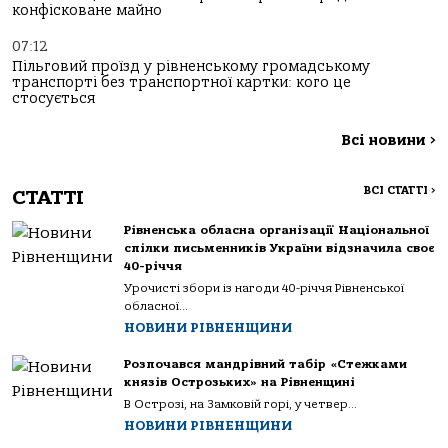
конфісковане майно
07:12
Пільговий проїзд у рівненському громадському
транспорті без транспортної картки: кого це
стосується
Всі новини
>
ВСІ СТАТТІ
>
СТАТТІ
Рівненська обласна організації Національної
спілки письменників України відзначила своє
40-річчя
Урочисті збори із нагоди 40-річчя Рівненської
обласної...
НОВИНИ РІВНЕНЩИНИ
Розпочався мандрівний табір «Стежками
князів Острозьких» на Рівненщині
В Острозі, на Замковій горі, у четвер...
НОВИНИ РІВНЕНЩИНИ