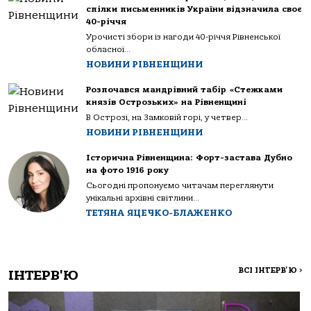
спілки письменників України відзначила своє
40-річчя
Урочисті збори із нагоди 40-річчя Рівненської
обласної...
НОВИНИ РІВНЕНЩИНИ
Розпочався мандрівний табір «Стежками
князів Острозьких» на Рівненщині
В Острозі, на Замковій горі, у четвер...
НОВИНИ РІВНЕНЩИНИ
Історична Рівненщина: Форт-застава Дубно
на фото 1916 року
Сьогодні пропонуємо читачам переглянути
унікальні архівні світлини...
ТЕТЯНА ЯЦЕЧКО-БЛАЖЕНКО
ВСІ ІНТЕРВ'Ю
>
ІНТЕРВ'Ю