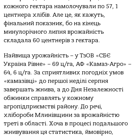
кожного гектара намолочували по 57, 1
центнера хлібів. Але це, як кажуть,
фінальний показник, бо на кінець
минулорічного липня врожайність
складала 60 центнерів з гектара.
Найвища урожайність – у ТзОВ «СБЄ
Україна Рівне» – 69 ц/га, АФ «Камаз-Агро» –
64, 6 ц/га. За сприятливих погодніх умов
«камазівці» до першої неділі серпня
завершать жнива, а до Дня Незалежності
обжинки справлять у кожному
агропідприємстві району. До речі,
хлібороби Млинівщини за врожайністю
треті в області. Хоча в процесі подальшого
жнивування ця статистика, ймовірно,