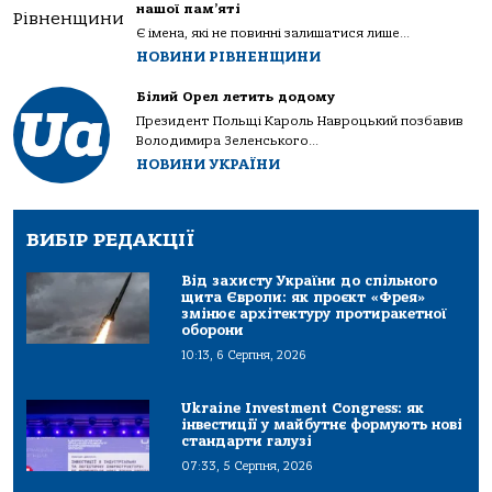
нашої пам’яті
Є імена, які не повинні залишатися лише...
НОВИНИ РІВНЕНЩИНИ
Білий Орел летить додому
Президент Польщі Кароль Навроцький позбавив
Володимира Зеленського...
НОВИНИ УКРАЇНИ
ВИБІР РЕДАКЦІЇ
Від захисту України до спільного
щита Європи: як проєкт «Фрея»
змінює архітектуру протиракетної
оборони
10:13, 6 Серпня, 2026
Ukraine Investment Congress: як
інвестиції у майбутнє формують нові
стандарти галузі
07:33, 5 Серпня, 2026