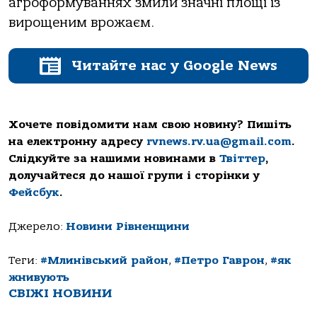
агроформуваннях змили значні площі із
вирощеним врожаєм.
Читайте нас у Google News
Хочете повідомити нам свою новину? Пишіть
на електронну адресу
rvnews.rv.ua@gmail.com
.
Слідкуйте за нашими новинами в
Твіттер
,
долучайтеся до нашої групи і сторінки у
Фейсбук
.
Джерело:
Новини Рівненщини
Теги:
#Млинівський район
,
#Петро Гаврон
,
#як
жнивують
СВІЖІ НОВИНИ