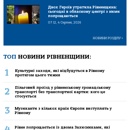
Двох Героїв утратила Рівненщина:
сьогодні в обласному центрі з ними
попрощаються
07:12, 4 Серпня, 2026
НОВИНИ РОЗДІЛУ
>
ТОП
НОВИНИ РІВНЕНЩИНИ:
1
Культурні заходи, які відбудуться в Рівному
протягом цього тижня
Пільговий проїзд у рівненському громадському
2
транспорті без транспортної картки: кого це
стосується
3
Музиканти з кількох країн Європи виступлять у
Рівному
4
Рівне попрощається із двома Захисниками, які