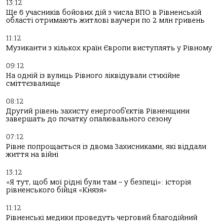
13:12
Ще 6 учасників бойових дій з числа ВПО в Рівненській
області отримають житлові ваучери по 2 млн гривень
11:12
Музиканти з кількох країн Європи виступлять у Рівному
09:12
На одній із вулиць Рівного ліквідували стихійне
сміттєзвалище
08:12
Другий рівень захисту енергооб’єктів Рівненщини
завершать до початку опалювального сезону
07:12
Рівне попрощається із двома Захисниками, які віддали
життя на війні
13:12
«Я тут, щоб мої рідні були там – у безпеці»: історія
рівненського бійця «Князя»
11:12
Рівненські медики проведуть черговий благодійний