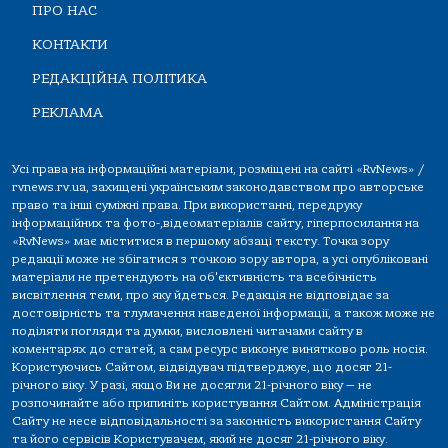
ПРО НАС
КОНТАКТИ
РЕДАКЦІЙНА ПОЛІТИКА
РЕКЛАМА
Усі права на інформаційні матеріали, розміщені на сайті «RvNews» /
rvnews.rv.ua, захищені українським законодавством про авторське
право та інші суміжні права. При використанні, передруку
інформаційних та фото-,відеоматеріалів сайту, гіперпосилання на
«RvNews» має міститися в першому абзаці тексту. Точка зору
редакції може не збігатися з точкою зору автора, а усі опубліковані
матеріали не претендують на об'єктивність та всебічність
висвітлення теми, про яку йдеться. Редакція не відповідає за
достовірність та тлумачення наведеної інформації, а також може не
поділяти погляди та думки, висловлені читачами сайту в
коментарях до статей, а сам ресурс виконує винятково роль носія.
Користуючись Сайтом, відвідувач підтверджує, що досяг 21-
річного віку. У разі, якщо Ви не досягли 21-річного віку — не
розпочинайте або припиніть користування Сайтом. Адміністрація
Сайту не несе відповідальності за законність використання Сайту
та його сервісів Користувачем, який не досяг 21-річного віку.