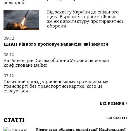
велопробіг
Від захисту України до спільного
щита Європи: як проєкт «Фрея»
змінює архітектуру протиракетної
оборони
09:12
ЦНАП Рівного пропонує вакансію: які вимоги
08:12
На Рівненщині Силам оборони України передали
конфісковане майно
07:12
Пільговий проїзд у рівненському громадському
транспорті без транспортної картки: кого це
стосується
Всі новини
>
ВСІ СТАТТІ
>
СТАТТІ
Рівненська обласна організації Національної