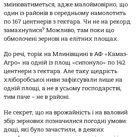
змінюватиметься, адже малоймовірно, що
один із районів в середньому намолотить
по 167 центнерів з гектара. Чи не на рекорд
замахнулися? Можливо, там поки що
обмолочені зернові на елітних площах.
До речі, торік на Млинівщині в АФ «Камаз-
Агро» на одній із площ «сипонуло» по 142
центнери з гектара. Але таку щедрість
хліборобської ниви зафіксували лише на
одній площі, а не в усьому господарстві,
тим паче – не в районі.
Не секрет, що на врожайність і на валовий
збір зернових позначилися погодні умови:
дощі, які було зачастили, в деяких