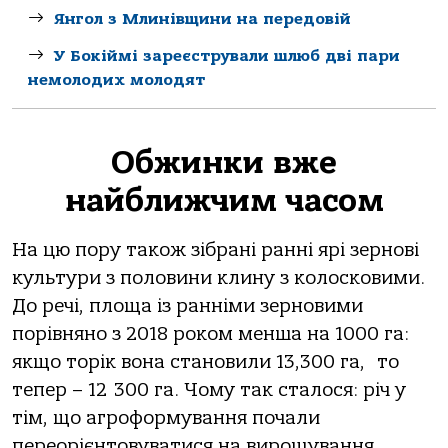
Янгол з Млинівщини на передовій
У Бокіймі зареєстрували шлюб дві пари
немолодих молодят
Обжинки вже
найближчим часом
На цю пору також зібрані ранні ярі зернові
культури з половини клину з колосковими.
До речі, площа із ранніми зерновими
порівняно з 2018 роком менша на 1000 га:
якщо торік вона становили 13,300 га, то
тепер – 12 300 га. Чому так сталося: річ у
тім, що агроформування почали
переорієнтовуватися на вирощування