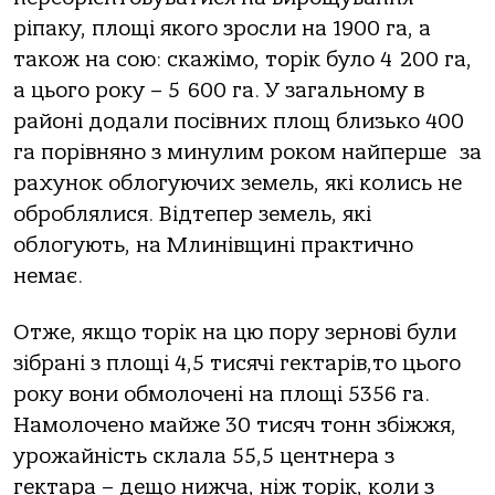
ріпаку, площі якого зросли на 1900 га, а
також на сою: скажімо, торік було 4 200 га,
а цього року – 5 600 га. У загальному в
районі додали посівних площ близько 400
га порівняно з минулим роком найперше за
рахунок облогуючих земель, які колись не
оброблялися. Відтепер земель, які
облогують, на Млинівщині практично
немає.
Отже, якщо торік на цю пору зернові були
зібрані з площі 4,5 тисячі гектарів,то цього
року вони обмолочені на площі 5356 га.
Намолочено майже 30 тисяч тонн збіжжя,
урожайність склала 55,5 центнера з
гектара – дещо нижча, ніж торік, коли з