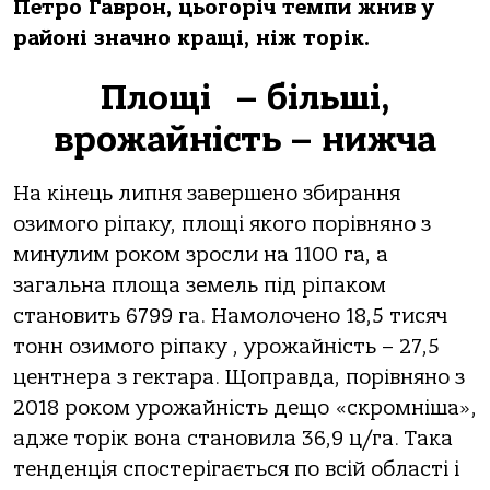
Петро Гаврон, цьогоріч темпи жнив у
районі значно кращі, ніж торік.
Площі – більші,
врожайність – нижча
На кінець липня завершено збирання
озимого ріпаку, площі якого порівняно з
минулим роком зросли на 1100 га, а
загальна площа земель під ріпаком
становить 6799 га. Намолочено 18,5 тисяч
тонн озимого ріпаку , урожайність – 27,5
центнера з гектара. Щоправда, порівняно з
2018 роком урожайність дещо «скромніша»,
адже торік вона становила 36,9 ц/га. Така
тенденція спостерігається по всій області і