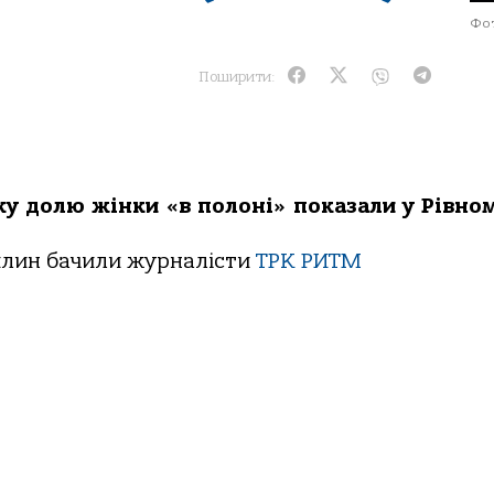
Фот
Поширити:
у долю жінки «в полоні» показали у Рівном
илин бачили журналісти
ТРК РИТМ