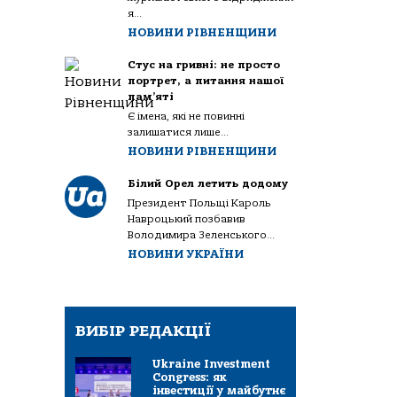
я...
НОВИНИ РІВНЕНЩИНИ
Стус на гривні: не просто
портрет, а питання нашої
пам’яті
Є імена, які не повинні
залишатися лише...
НОВИНИ РІВНЕНЩИНИ
Білий Орел летить додому
Президент Польщі Кароль
Навроцький позбавив
Володимира Зеленського...
НОВИНИ УКРАЇНИ
ВИБІР РЕДАКЦІЇ
Ukraine Investment
Congress: як
інвестиції у майбутнє