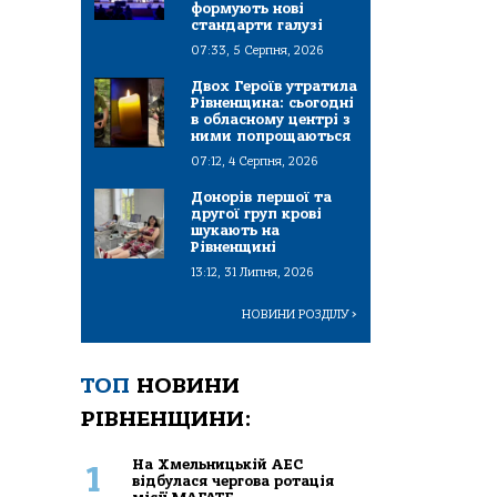
формують нові
стандарти галузі
07:33, 5 Серпня, 2026
Двох Героїв утратила
Рівненщина: сьогодні
в обласному центрі з
ними попрощаються
07:12, 4 Серпня, 2026
Донорів першої та
другої груп крові
шукають на
Рівненщині
13:12, 31 Липня, 2026
НОВИНИ РОЗДІЛУ
>
ТОП
НОВИНИ
РІВНЕНЩИНИ:
На Хмельницькій АЕС
1
відбулася чергова ротація