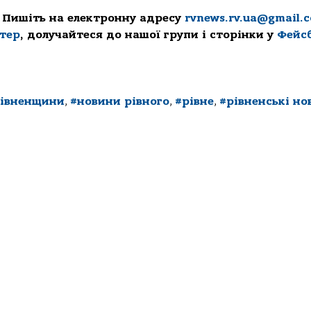
 Пишіть на електронну адресу
rvnews.rv.ua@gmail.
ттер
, долучайтеся до нашої групи і сторінки у
Фейс
рівненщини
,
#новини рівного
,
#рівне
,
#рівненські но