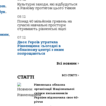
Культурні заходи, які відбудуться
com
.
в Рівному протягом цього тижня
бук
.
08:12
Понад 40 мільйонів гривень на
сучасні навчальні простори
отримають рівненські ліцеї
вини
,
07:12
Двох Героїв утратила
Рівненщина: сьогодні в
обласному центрі з ними
попрощаються
Всі новини
>
ВСІ СТАТТІ
>
СТАТТІ
Рівненська обласна
організації Національної
спілки письменників
України відзначила своє 40-
річчя