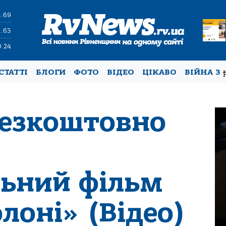
4.69
1.63
0.24
СТАТТІ
БЛОГИ
ФОТО
ВІДЕО
ЦІКАВО
ВІЙНА З
безкоштовно
ьний фільм
лоні» (Відео)