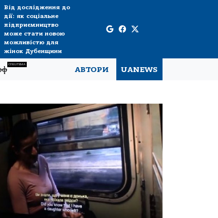
Від дослідження до
дії: як соціальне
підприємництво
може стати новою
можливістю для
жінок Дубенщини
СПЕЦТЕМА
рф
АВТОРИ
UANEWS