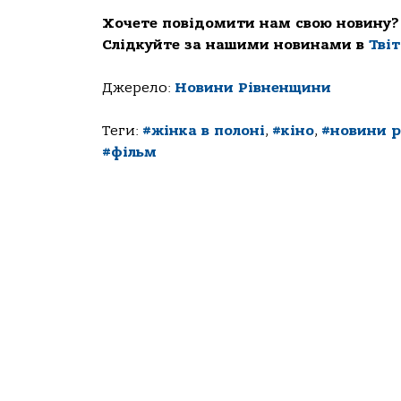
Хочете повідомити нам свою новину?
Слідкуйте за нашими новинами в
Тві
Джерело:
Новини Рівненщини
Теги:
#жінка в полоні
,
#кіно
,
#новини 
#фільм