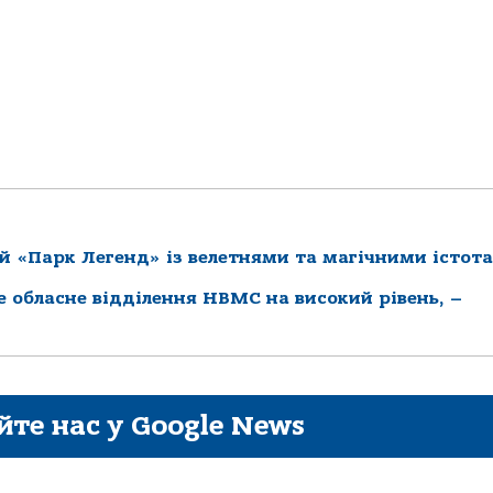
й «Парк Легенд» із велетнями та магічними істот
ке обласне відділення НВМС на високий рівень, –
йте нас у Google News