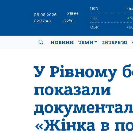
USD
4
▼
Рівне
06.08.2026
EUR
5
▲
02:37:48
+22°C
GBP
6
▲
НОВИНИ
ТЕМИ
ІНТЕРВ’Ю
У Рівному 
показали
документал
«Жінка в по