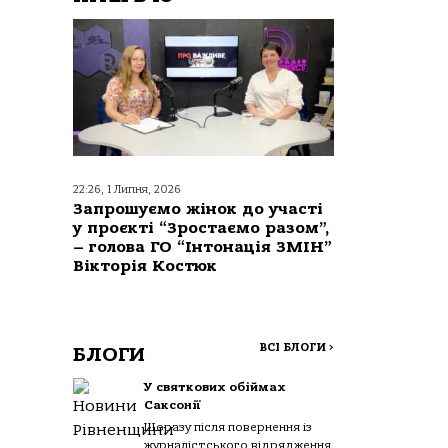
22:26, 1 Липня, 2026
Запрошуємо жінок до участі
у проєкті “Зростаємо разом”,
– голова ГО “Інтонація ЗМІН”
Вікторія Костюк
ВСІ БЛОГИ
>
БЛОГИ
У святкових обіймах
Саксонії
Щоразу після повернення із
журналістського відрядження