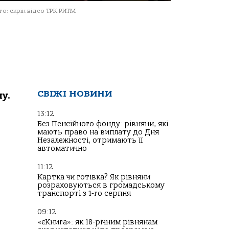
о: скрін відео ТРК РИТМ
СВІЖІ НОВИНИ
у.
13:12
Без Пенсійного фонду: рівняни, які
мають право на виплату до Дня
Незалежності, отримають її
автоматично
11:12
Картка чи готівка? Як рівняни
розраховуються в громадському
транспорті з 1-го серпня
09:12
«єКнига»: як 18-річним рівнянам