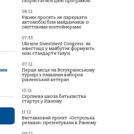
скористатися цією програмою
08:12
Рівнян просять не паркувати
автомобілі біля майданчиків із
сміттєвими контейнерами
07:33
Ukraine Investment Congress: як
інвестиції у майбутнє формують
нові стандарти галузі
07:12
ами
Перше місце на Всеукраїнському
турнірі з плавання виборов
рівненський ветеран
13:12
Серпнева школа батьківства
стартує у Рівному
11:12
Виставковий проєкт «Острозька
реліквія» презентували в Рівному
09:12