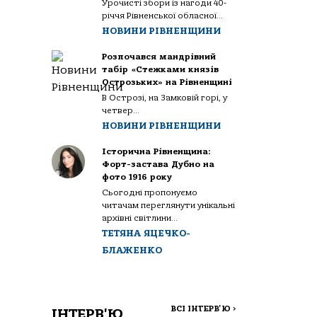
Урочисті збори із нагоди 40-
річчя Рівненської обласної...
НОВИНИ РІВНЕНЩИНИ
Розпочався мандрівний
табір «Стежками князів
Острозьких» на Рівненщині
В Острозі, на Замковій горі, у
четвер...
НОВИНИ РІВНЕНЩИНИ
Історична Рівненщина:
Форт-застава Дубно на
фото 1916 року
Сьогодні пропонуємо
читачам переглянути унікальні
архівні світлини...
ТЕТЯНА ЯЦЕЧКО-
БЛАЖЕНКО
ВСІ ІНТЕРВ'Ю
>
ІНТЕРВ'Ю