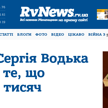
4.76
1.61
0.19
СТАТТІ
БЛОГИ
ФОТО
ВІДЕО
ЦІКАВО
ВІЙНА З
Сергія Водька
 те, що
 тисяч