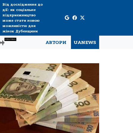
Від дослідження до
дії: як соціальне
підприємництво
може стати новою
можливістю для
жінок Дубенщини
СПЕЦТЕМА
рф
АВТОРИ
UANEWS