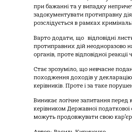
при бажанні та у випадку неприче
задокументувати протиправну діял
розслідується в рамках криміналь
Варто додати, що відповідні лист
протиправних дій неодноразово н
органів, проте відповідної реакції
Стає зрозуміло, що невчасне пода
походження доходів у декларацію
керівників. Проте і за таке поруш
Виникає логічне запитання перед
керівником Державної податкової с
можуть продовжувати свою кар’єрн
Автор: Василь Кириченко