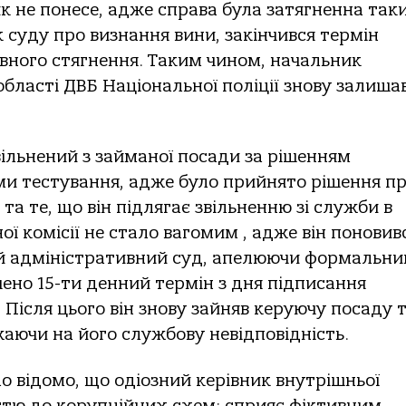
 не понесе, адже справа була затягненна так
 суду про визнання вини, закінчився термін
вного стягнення. Таким чином, начальник
області ДВБ Національної поліції знову залиша
вільнений з займаної посади за рішенням
ами тестування, адже було прийнято рішення пр
 та те, що він підлягає звільненню зі служби в
ної комісії не стало вагомим , адже він поновив
ий адміністративний суд, апелюючи формальн
ено 15-ти денний термін з дня підписання
 Після цього він знову зайняв керуючу посаду 
жаючи на його службову невідповідність.
о відомо, що одіозний керівник внутрішньої
стю до корупційних схем: сприяє фіктивним