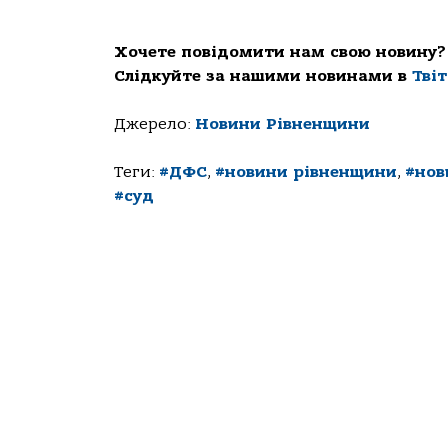
Хочете повідомити нам свою новину?
Слідкуйте за нашими новинами в
Тві
Джерело:
Новини Рівненщини
Теги:
#ДФС
,
#новини рівненщини
,
#нов
#суд