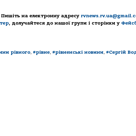
 Пишіть на електронну адресу
rvnews.rv.ua@gmail.
ттер
, долучайтеся до нашої групи і сторінки у
Фейс
ини рівного
,
#рівне
,
#рівненські новини
,
#Сергій Во