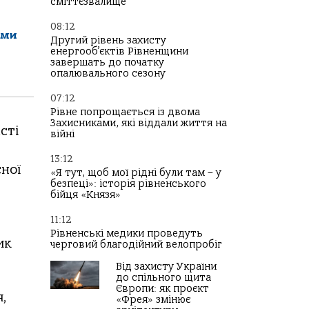
сміттєзвалище
08:12
ами
Другий рівень захисту
енергооб’єктів Рівненщини
завершать до початку
опалювального сезону
07:12
Рівне попрощається із двома
Захисниками, які віддали життя на
сті
війні
13:12
ної
«Я тут, щоб мої рідні були там – у
безпеці»: історія рівненського
бійця «Князя»
11:12
Рівненські медики проведуть
ик
черговий благодійний велопробіг
Від захисту України
до спільного щита
Європи: як проєкт
,
«Фрея» змінює