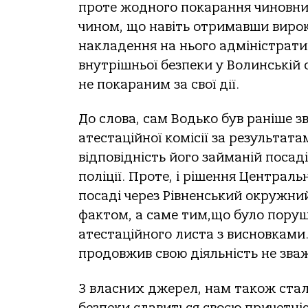
проте жодного покарання чиновник
чином, що навіть отримавши вирок
накладення на нього адміністрати
внутрішньої безпеки у Волинській 
не покараним за свої дії.
До слова, сам Водько був раніше з
атестаційної комісії за результат
відповідність його займаній посаді
поліції. Проте, і рішення Централь
посаді через Рівненський окружн
фактом, а саме тим,що було поруш
атестаційного листа з висновками.
продовжив свою діяльність не зва
З власних джерел, нам також стал
безпеки славиться своєю причетні