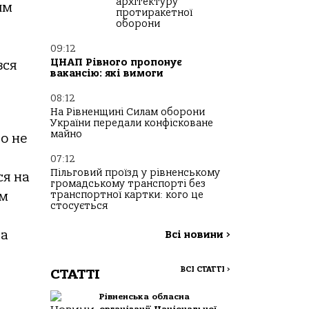
архітектуру
им
протиракетної
оборони
09:12
ЦНАП Рівного пропонує
вся
вакансію: які вимоги
08:12
На Рівненщині Силам оборони
України передали конфісковане
майно
о не
07:12
Пільговий проїзд у рівненському
ся на
громадському транспорті без
транспортної картки: кого це
им
стосується
та
Всі новини
>
ВСІ СТАТТІ
>
СТАТТІ
Рівненська обласна