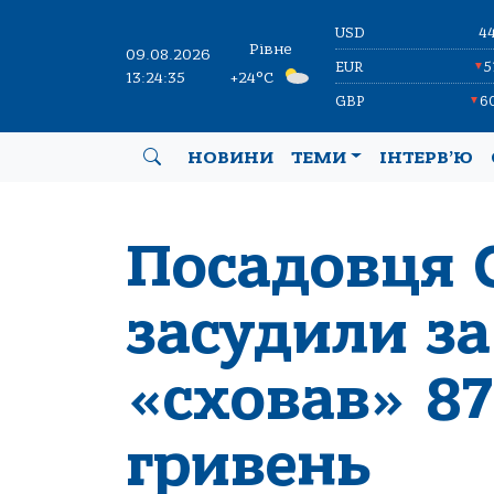
USD
4
Рівне
09.08.2026
EUR
5
▼
13:24:36
+24°C
GBP
6
▼
НОВИНИ
ТЕМИ
ІНТЕРВ’Ю
Посадовця 
засудили за
«сховав» 87
гривень