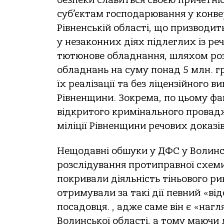
суб’єктам господарювання у конвер
Рівненській області, що призводи
у незаконних діях підлеглих із ре
тютюнове обладнання, шляхом ро
обладнань на суму понад 5 млн. г
їх реалізації та без ліцензійного 
Рівненщини. Зокрема, по цьому фа
відкритого кримінального провад
міліції Рівненщини речових доказів
Нещодавні обшуки у ДФС у Волинськ
розслідування протиправної схеми
покривали діяльність тіньового р
отримували за такі дії певний «ві
посадовця. , адже саме він є «н
Волинської області, а тому маючи