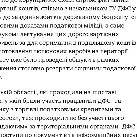
тації коштів, спільно з начальником ГУ ДФС у
ть до завдання збитків державному бюджету; с
човими доказами податкової міліції, а саме
зукомплектування цих дорого вартісних
ривень за для отримання в подальшому коштів 
виготовлення тютюнових виробів на території
кту вже було проведені обшуки в рамках
ження стосовно розтрати слідчими податкової
.
ій області , які проходили на підставі
, у якій брали участь працівники ДФС та
инку з торгівлі податковими кредитами та
дсоток», теж проходили не без участі цього
аглядаючим» за територіальними органами ДФС
 доступи до документів та інформаційних ресу