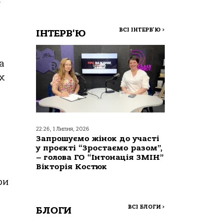
ВСІ ІНТЕРВ'Ю
>
ІНТЕРВ'Ю
а
х
22:26, 1 Липня, 2026
Запрошуємо жінок до участі
у проєкті “Зростаємо разом”,
– голова ГО “Інтонація ЗМІН”
Вікторія Костюк
ри
ВСІ БЛОГИ
>
БЛОГИ