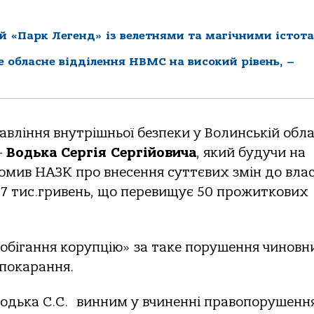
й «Парк Легенд» із велетнями та магічними істот
ке обласне відділення НВМС на високий рівень, –
вління внутрішньої безпеки у Волинській обла
–
Водька Сергія Сергійовича
, який будучи на
домив НАЗК про внесення суттєвих змін до влас
 87 тис.гривень, що перевищує 50 прожиткових
побігання корупцію» за таке порушення чиновн
 покарання.
одька С.С. винним у вчиненні правопорушення