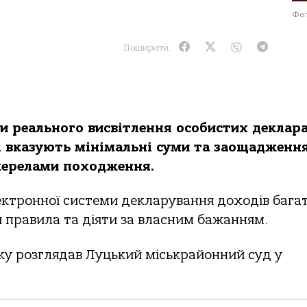
Фот
Поширити:
 реального висвітлення особистих деклара
ці вказують мінімальні суми та заощадження
жерелами походження.
ектронної системи декларування доходів бага
 правила та діяти за власним бажанням.
оку розглядав Луцький міськрайонний суд у