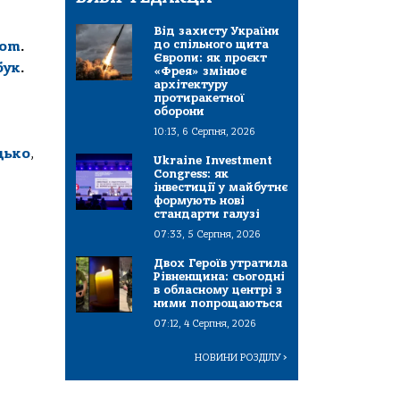
Від захисту України
до спільного щита
com
.
Європи: як проєкт
бук
.
«Фрея» змінює
архітектуру
протиракетної
оборони
10:13, 6 Серпня, 2026
дько
,
Ukraine Investment
Congress: як
інвестиції у майбутнє
формують нові
стандарти галузі
07:33, 5 Серпня, 2026
Двох Героїв утратила
Рівненщина: сьогодні
в обласному центрі з
ними попрощаються
07:12, 4 Серпня, 2026
НОВИНИ РОЗДІЛУ
>