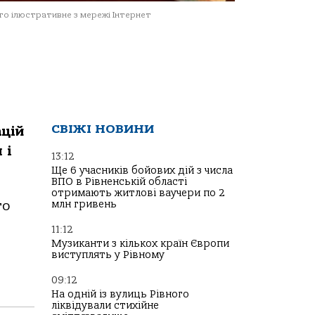
о ілюстративне з мережі Інтернет
СВІЖІ НОВИНИ
цій
 і
13:12
Ще 6 учасників бойових дій з числа
ВПО в Рівненській області
отримають житлові ваучери по 2
млн гривень
то
11:12
Музиканти з кількох країн Європи
виступлять у Рівному
09:12
На одній із вулиць Рівного
ліквідували стихійне