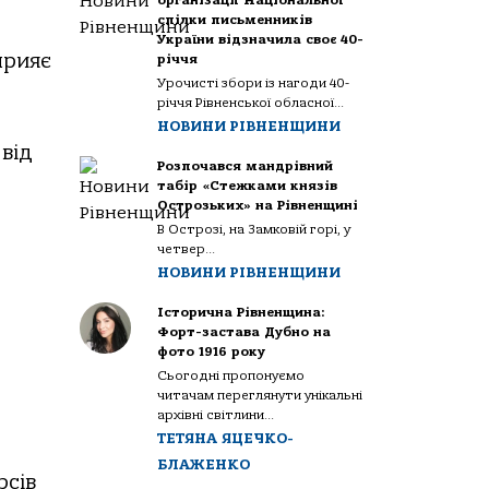
організації Національної
спілки письменників
України відзначила своє 40-
прияє
річчя
Урочисті збори із нагоди 40-
річчя Рівненської обласної...
НОВИНИ РІВНЕНЩИНИ
від
Розпочався мандрівний
табір «Стежками князів
Острозьких» на Рівненщині
В Острозі, на Замковій горі, у
четвер...
НОВИНИ РІВНЕНЩИНИ
Історична Рівненщина:
Форт-застава Дубно на
фото 1916 року
Сьогодні пропонуємо
читачам переглянути унікальні
архівні світлини...
ТЕТЯНА ЯЦЕЧКО-
БЛАЖЕНКО
рсів