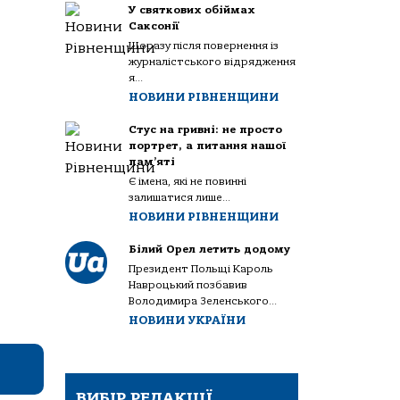
У святкових обіймах
Саксонії
Щоразу після повернення із
журналістського відрядження
я...
НОВИНИ РІВНЕНЩИНИ
Стус на гривні: не просто
портрет, а питання нашої
пам’яті
Є імена, які не повинні
залишатися лише...
НОВИНИ РІВНЕНЩИНИ
Білий Орел летить додому
Президент Польщі Кароль
Навроцький позбавив
Володимира Зеленського...
НОВИНИ УКРАЇНИ
ВИБІР РЕДАКЦІЇ