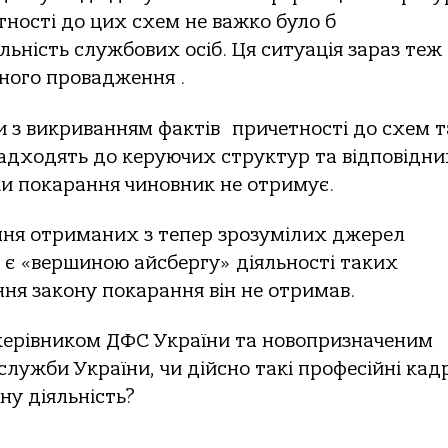
тності до цих схем не важко було б
ьність службових осіб. Ця ситуація зараз теж
ного провадження .
и з викриванням фактів причетності до схем т
адходять до керуючих структур та відповідни
 чи покарання чиновник не отримує.
ння отриманих з тепер зрозумілих джерел
 є «вершиною айсбергу» діяльності таких
ення закону покарання він не отримав.
 керівником ДФС України та новопризначеним
лужби України, чи дійсно такі професійні кад
у діяльність?