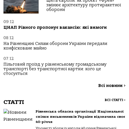
щита Європи: як проєкт «Фрея»
змінює архітектуру протиракетної
оборони
09:12
ЦНАП Рівного пропонує вакансію: які вимоги
08:12
На Рівненщині Силам оборони України передали
конфісковане майно
07:12
Пільговий проїзд у рівненському громадському
транспорті без транспортної картки: кого це
стосується
Всі новини
>
ВСІ СТАТТІ
>
СТАТТІ
Рівненська обласна організації Національної
спілки письменників України відзначила своє
40-річчя
Урочисті збори із нагоди 40-річчя Рівненської