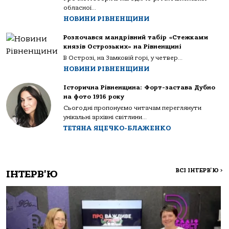
обласної...
НОВИНИ РІВНЕНЩИНИ
Розпочався мандрівний табір «Стежками
князів Острозьких» на Рівненщині
В Острозі, на Замковій горі, у четвер...
НОВИНИ РІВНЕНЩИНИ
Історична Рівненщина: Форт-застава Дубно
на фото 1916 року
Сьогодні пропонуємо читачам переглянути
унікальні архівні світлини...
ТЕТЯНА ЯЦЕЧКО-БЛАЖЕНКО
ВСІ ІНТЕРВ'Ю
>
ІНТЕРВ'Ю