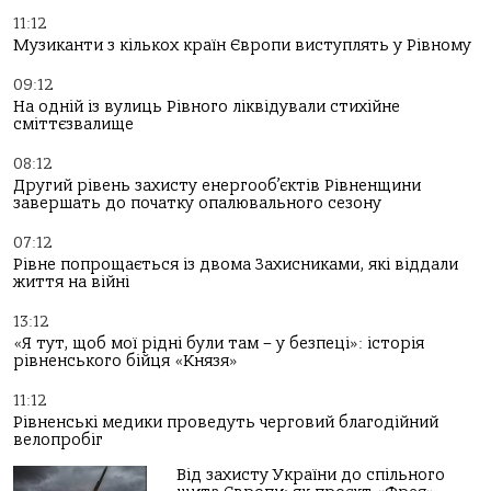
11:12
Музиканти з кількох країн Європи виступлять у Рівному
09:12
На одній із вулиць Рівного ліквідували стихійне
сміттєзвалище
08:12
Другий рівень захисту енергооб’єктів Рівненщини
завершать до початку опалювального сезону
07:12
Рівне попрощається із двома Захисниками, які віддали
життя на війні
13:12
«Я тут, щоб мої рідні були там – у безпеці»: історія
рівненського бійця «Князя»
11:12
Рівненські медики проведуть черговий благодійний
велопробіг
Від захисту України до спільного