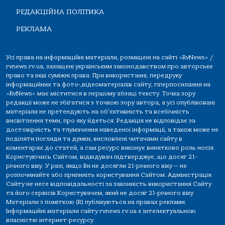
РЕДАКЦІЙНА ПОЛІТИКА
РЕКЛАМА
Усі права на інформаційні матеріали, розміщені на сайті «RvNews» /
rvnews.rv.ua, захищені українським законодавством про авторське
право та інші суміжні права. При використанні, передруку
інформаційних та фото-,відеоматеріалів сайту, гіперпосилання на
«RvNews» має міститися в першому абзаці тексту. Точка зору
редакції може не збігатися з точкою зору автора, а усі опубліковані
матеріали не претендують на об'єктивність та всебічність
висвітлення теми, про яку йдеться. Редакція не відповідає за
достовірність та тлумачення наведеної інформації, а також може не
поділяти погляди та думки, висловлені читачами сайту в
коментарях до статей, а сам ресурс виконує винятково роль носія.
Користуючись Сайтом, відвідувач підтверджує, що досяг 21-
річного віку. У разі, якщо Ви не досягли 21-річного віку — не
розпочинайте або припиніть користування Сайтом. Адміністрація
Сайту не несе відповідальності за законність використання Сайту
та його сервісів Користувачем, який не досяг 21-річного віку.
Матеріали з поміткою (R) публікуються на правах реклами.
Інформаційні матеріали сайту rvnews.rv.ua є інтелектуальною
власністю інтернет-ресурсу.