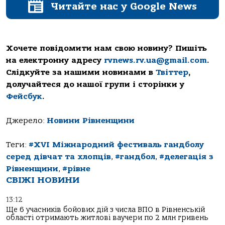
Читайте нас у Google News
Хочете повідомити нам свою новину? Пишіть
на електронну адресу
rvnews.rv.ua@gmail.com
.
Слідкуйте за нашими новинами в
Твіттер
,
долучайтеся до нашої групи і сторінки у
Фейсбук
.
Джерело:
Новини Рівненщини
Теги:
#XVI Міжнародний фестиваль гандболу
серед дівчат та хлопців
,
#гандбол
,
#делегація з
Рівненщини
,
#рівне
СВІЖІ НОВИНИ
13:12
Ще 6 учасників бойових дій з числа ВПО в Рівненській
області отримають житлові ваучери по 2 млн гривень