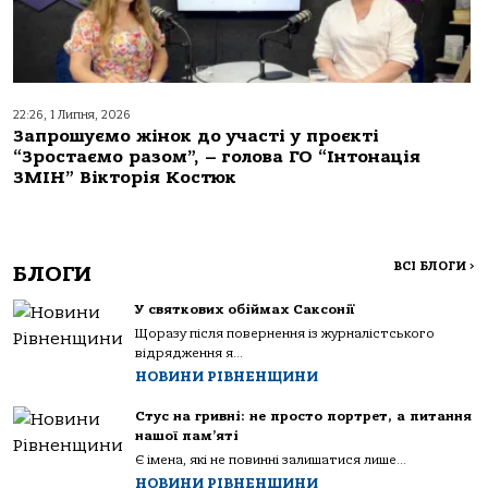
22:26, 1 Липня, 2026
Запрошуємо жінок до участі у проєкті
“Зростаємо разом”, – голова ГО “Інтонація
ЗМІН” Вікторія Костюк
ВСІ БЛОГИ
>
БЛОГИ
У святкових обіймах Саксонії
Щоразу після повернення із журналістського
відрядження я...
НОВИНИ РІВНЕНЩИНИ
Стус на гривні: не просто портрет, а питання
нашої пам’яті
Є імена, які не повинні залишатися лише...
НОВИНИ РІВНЕНЩИНИ