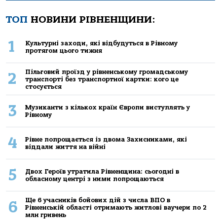
ТОП
НОВИНИ РІВНЕНЩИНИ:
1
Культурні заходи, які відбудуться в Рівному
протягом цього тижня
Пільговий проїзд у рівненському громадському
2
транспорті без транспортної картки: кого це
стосується
3
Музиканти з кількох країн Європи виступлять у
Рівному
4
Рівне попрощається із двома Захисниками, які
віддали життя на війні
5
Двох Героїв утратила Рівненщина: сьогодні в
обласному центрі з ними попрощаються
Ще 6 учасників бойових дій з числа ВПО в
6
Рівненській області отримають житлові ваучери по 2
млн гривень