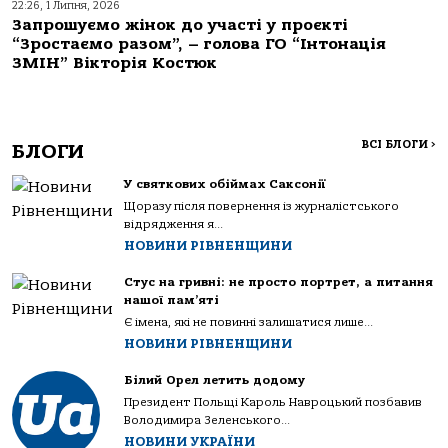
22:26, 1 Липня, 2026
Запрошуємо жінок до участі у проєкті
“Зростаємо разом”, – голова ГО “Інтонація
ЗМІН” Вікторія Костюк
ВСІ БЛОГИ
>
БЛОГИ
У святкових обіймах Саксонії
Щоразу після повернення із журналістського
відрядження я...
НОВИНИ РІВНЕНЩИНИ
Стус на гривні: не просто портрет, а питання
нашої пам’яті
Є імена, які не повинні залишатися лише...
НОВИНИ РІВНЕНЩИНИ
Білий Орел летить додому
Президент Польщі Кароль Навроцький позбавив
Володимира Зеленського...
НОВИНИ УКРАЇНИ