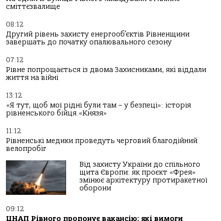
сміттєзвалище
08:12
Другий рівень захисту енергооб’єктів Рівненщини
завершать до початку опалювального сезону
07:12
Рівне попрощається із двома Захисниками, які віддали
життя на війні
13:12
«Я тут, щоб мої рідні були там – у безпеці»: історія
рівненського бійця «Князя»
11:12
Рівненські медики проведуть черговий благодійний
велопробіг
Від захисту України до спільного
щита Європи: як проєкт «Фрея»
змінює архітектуру протиракетної
оборони
09:12
ЦНАП Рівного пропонує вакансію: які вимоги