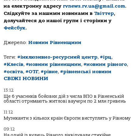
на електронну адресу
rvnews.rv.ua@gmail.com
.
Слідкуйте за нашими новинами в
Твіттер
,
долучайтеся до нашої групи і сторінки у
Фейсбук
.
Джерело:
Новини Рівненщини
Теги:
#інклюзивно-ресурсний центр
,
#ірц
,
#Клесів
,
#новини рівненщини
,
#новини рівного
,
#освіта
,
#ОТГ
,
#рівне
,
#рівненські новини
СВІЖІ НОВИНИ
13:12
Ще 6 учасників бойових дій з числа ВПО в Рівненській
області отримають житлові ваучери по 2 млн гривень
11:12
Музиканти з кількох країн Європи виступлять у Рівному
09:12
На одній із вулиць Рівного ліквідували стихійне