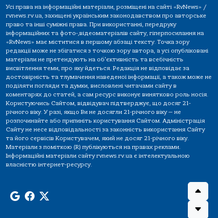
Усі права на інформаційні матеріали, розміщені на сайті «RvNews» /
rvnews.rv.ua, захищені українським законодавством про авторське
право та інші суміжні права. При використанні, передруку
інформаційних та фото-,відеоматеріалів сайту, гіперпосилання на
«RvNews» має міститися в першому абзаці тексту. Точка зору
редакції може не збігатися з точкою зору автора, а усі опубліковані
матеріали не претендують на об'єктивність та всебічність
висвітлення теми, про яку йдеться. Редакція не відповідає за
достовірність та тлумачення наведеної інформації, а також може не
поділяти погляди та думки, висловлені читачами сайту в
коментарях до статей, а сам ресурс виконує винятково роль носія.
Користуючись Сайтом, відвідувач підтверджує, що досяг 21-
річного віку. У разі, якщо Ви не досягли 21-річного віку — не
розпочинайте або припиніть користування Сайтом. Адміністрація
Сайту не несе відповідальності за законність використання Сайту
та його сервісів Користувачем, який не досяг 21-річного віку.
Матеріали з поміткою (R) публікуються на правах реклами.
Інформаційні матеріали сайту rvnews.rv.ua є інтелектуальною
власністю інтернет-ресурсу.