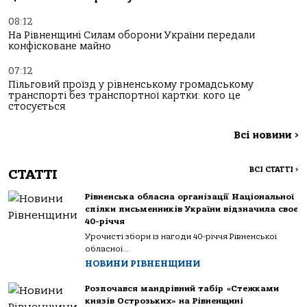
08:12
На Рівненщині Силам оборони України передали
конфісковане майно
07:12
Пільговий проїзд у рівненському громадському
транспорті без транспортної картки: кого це
стосується
Всі новини
>
ВСІ СТАТТІ
>
СТАТТІ
Рівненська обласна організації Національної
спілки письменників України відзначила своє
40-річчя
Урочисті збори із нагоди 40-річчя Рівненської
обласної...
НОВИНИ РІВНЕНЩИНИ
Розпочався мандрівний табір «Стежками
князів Острозьких» на Рівненщині