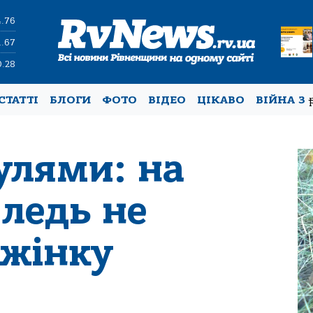
4.76
1.67
0.28
СТАТТІ
БЛОГИ
ФОТО
ВІДЕО
ЦІКАВО
ВІЙНА З
улями: на
ледь не
 жінку