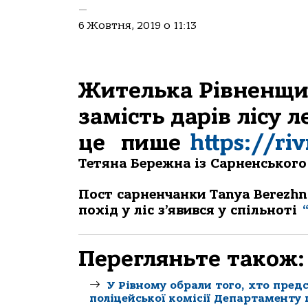
—
6 Жовтня, 2019 о 11:13
Жителька Рівненщин
замість дарів лісу 
це пише
https://ri
Тетяна Бережна із Сарненського 
Пост сарненчанки Tanya Berezhn
похід у ліс з’явився у спільноті
Перегляньте також:
У Рівному обрали того, хто пред
поліцейської комісії Департаменту п