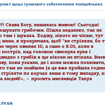
роект щодо грошового забезпечення поліцейських
!! Слава Богу, лишилась живою! Сьогодні
пошукати грибочки. Пішла недалеко, так як
о там і шукала. Ходжу, нікого не чіпаю, тут
 мене, я прокричала, щоб “не стріляли, бо 
е через хвилин 10, а саме о 8.05, коли я
 постріл, над головою свиснула куля і
швидко з грибів я ще ніколи не втікала. Виз
яву, поки узнали, де і коли можна полювати,
ого там не знайшли (а це вже пройшла годин
стріляти по корчах лише в тому випадку, к
ма людей!», – просить мисливців Tanya
.rv.ua