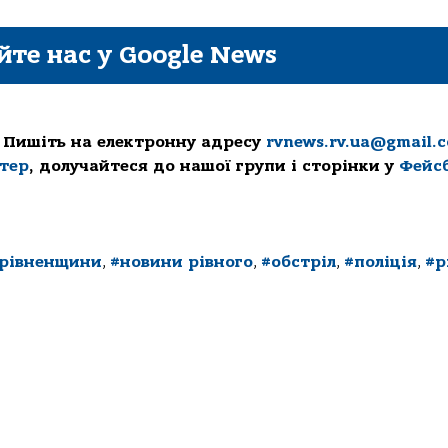
йте нас у Google News
 Пишіть на електронну адресу
rvnews.rv.ua@gmail.
ттер
, долучайтеся до нашої групи і сторінки у
Фейс
 рівненщини
,
#новини рівного
,
#обстріл
,
#поліція
,
#р