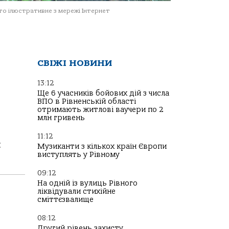
о ілюстративне з мережі Інтернет
СВІЖІ НОВИНИ
13:12
Ще 6 учасників бойових дій з числа
ВПО в Рівненській області
отримають житлові ваучери по 2
млн гривень
11:12
й
Музиканти з кількох країн Європи
виступлять у Рівному
09:12
На одній із вулиць Рівного
ліквідували стихійне
сміттєзвалище
08:12
Другий рівень захисту