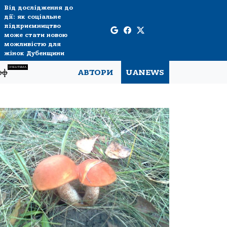
Від дослідження до
дії: як соціальне
підприємництво
може стати новою
можливістю для
жінок Дубенщини
СПЕЦТЕМА
рф
АВТОРИ
UANEWS