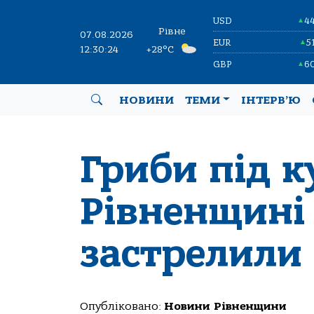
USD
4
▲
Рівне
07.08.2026
EUR
5
▲
12:30:24
+28°C
GBP
6
▲
НОВИНИ
ТЕМИ
ІНТЕРВ’Ю
Гриби під к
Рівненщині 
застрелили
Опубліковано:
Новини Рівненщини