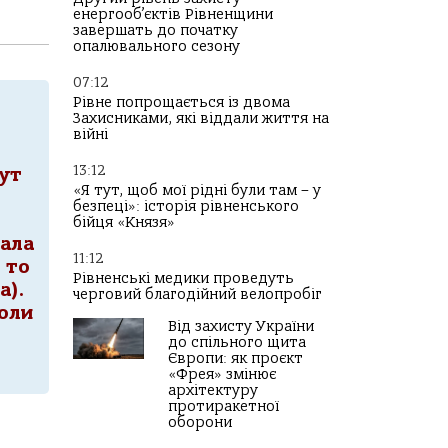
енергооб’єктів Рівненщини
завершать до початку
опалювального сезону
07:12
Рівне попрощається із двома
Захисниками, які віддали життя на
війні
13:12
тут
«Я тут, щоб мої рідні були там – у
безпеці»: історія рівненського
бійця «Князя»
вала
11:12
 то
Рівненські медики проведуть
а).
черговий благодійний велопробіг
оли
Від захисту України
до спільного щита
Європи: як проєкт
«Фрея» змінює
архітектуру
протиракетної
оборони