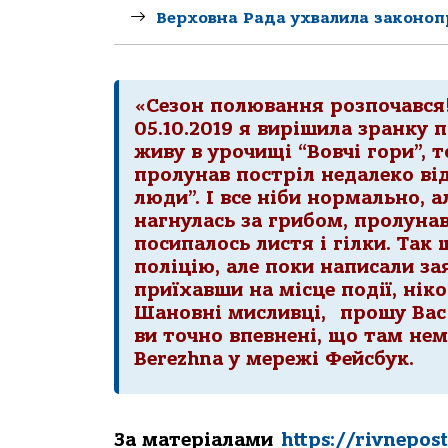
Верховна Рада ухвалила законоп
«Сезон полювання розпочався!
05.10.2019 я вирішила зранку 
живу в урочищі “Вовчі гори”, т
пролунав постріл недалеко від
люди”. І все ніби нормально, ал
нагнулась за грибом, пролунав
посипалось листя і гілки. Так 
поліцію, але поки написали за
приїхавши на місце події, нік
Шановні мисливці, прошу Вас 
ви точно впевнені, що там не
Berezhna у мережі Фейсбук.
За матеріалами
https://rivnepost