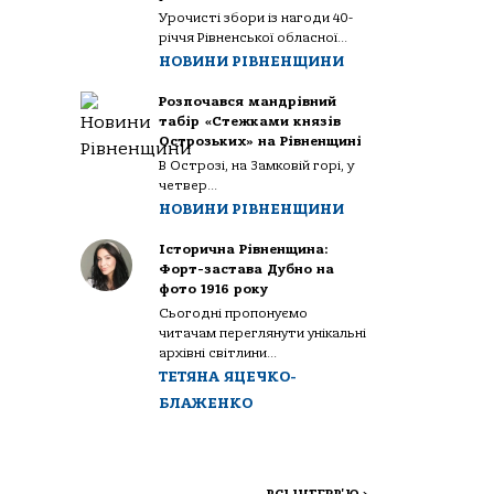
Урочисті збори із нагоди 40-
річчя Рівненської обласної...
НОВИНИ РІВНЕНЩИНИ
Розпочався мандрівний
табір «Стежками князів
Острозьких» на Рівненщині
В Острозі, на Замковій горі, у
четвер...
НОВИНИ РІВНЕНЩИНИ
Історична Рівненщина:
Форт-застава Дубно на
фото 1916 року
Сьогодні пропонуємо
читачам переглянути унікальні
архівні світлини...
ТЕТЯНА ЯЦЕЧКО-
БЛАЖЕНКО