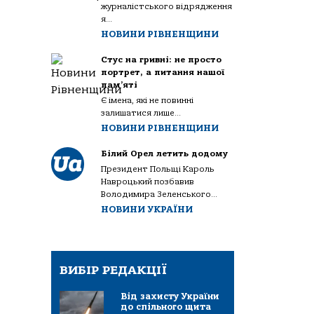
журналістського відрядження
я...
НОВИНИ РІВНЕНЩИНИ
Стус на гривні: не просто
портрет, а питання нашої
пам’яті
Є імена, які не повинні
залишатися лише...
НОВИНИ РІВНЕНЩИНИ
Білий Орел летить додому
Президент Польщі Кароль
Навроцький позбавив
Володимира Зеленського...
НОВИНИ УКРАЇНИ
ВИБІР РЕДАКЦІЇ
Від захисту України
до спільного щита