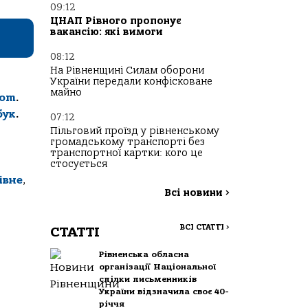
09:12
ЦНАП Рівного пропонує
вакансію: які вимоги
08:12
На Рівненщині Силам оборони
України передали конфісковане
майно
com
.
бук
.
07:12
Пільговий проїзд у рівненському
громадському транспорті без
транспортної картки: кого це
стосується
івне
,
Всі новини
>
ВСІ СТАТТІ
>
СТАТТІ
Рівненська обласна
організації Національної
спілки письменників
України відзначила своє 40-
річчя