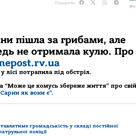
Поширити:
Фот
и пішла за грибами, але
ледь не отримала кулю. Про
vnepost.rv.ua
у лісі потрапила під обстріл.
a “Може це комусь збереже життя” про сві
“Сарни як вони є”.
ставлятиме громадськість у складі постійної
атрульної поліції