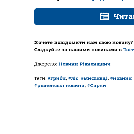
Чита
Хочете повідомити нам свою новину?
Слідкуйте за нашими новинами в
Тві
Джерело:
Новини Рівненщини
Теги:
#гриби
,
#ліс
,
#мисливці
,
#новини
#рівненські новини
,
#Сарни