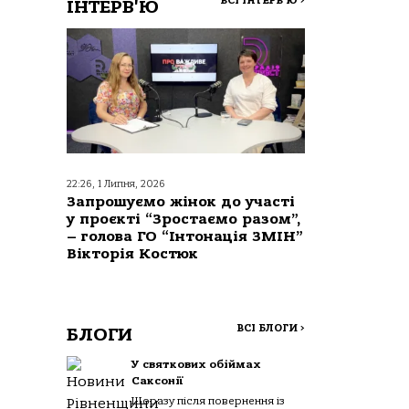
ВСІ ІНТЕРВ'Ю
>
ІНТЕРВ'Ю
22:26, 1 Липня, 2026
Запрошуємо жінок до участі
у проєкті “Зростаємо разом”,
– голова ГО “Інтонація ЗМІН”
Вікторія Костюк
ВСІ БЛОГИ
>
БЛОГИ
У святкових обіймах
Саксонії
Щоразу після повернення із