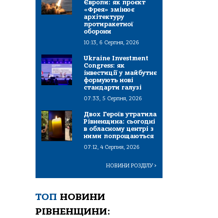
Європи: як проєкт
«Фрея» змінює
архітектуру
протиракетної
оборони
10:13, 6 Серпня, 2026
Ukraine Investment
Congress: як
інвестиції у майбутнє
формують нові
стандарти галузі
07:33, 5 Серпня, 2026
Двох Героїв утратила
Рівненщина: сьогодні
в обласному центрі з
ними попрощаються
07:12, 4 Серпня, 2026
НОВИНИ РОЗДІЛУ
>
ТОП
НОВИНИ
РІВНЕНЩИНИ: