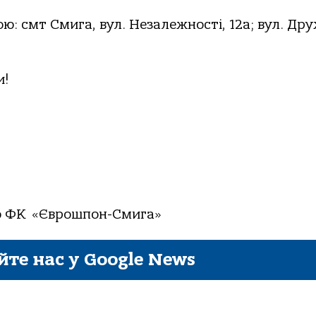
ю: смт Смига, вул. Незалежності, 12а; вул. Др
и!
о ФК «Єврошпон-Смига»
йте нас у Google News