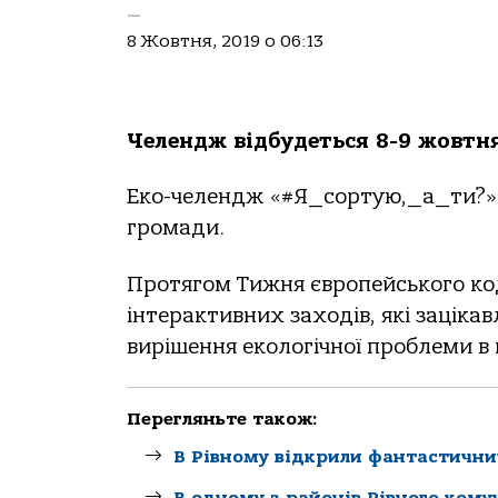
—
8 Жовтня, 2019 о 06:13
Челендж відбудеться 8-9 жовтня 
Еко-челендж «#Я_сортую,_а_ти?» с
громади.
Протягом Тижня європейського к
інтерактивних заходів, які зацікав
вирішення екологічної проблеми в 
Перегляньте також:
В Рівному відкрили фантастични
В одному з районів Рівного кому