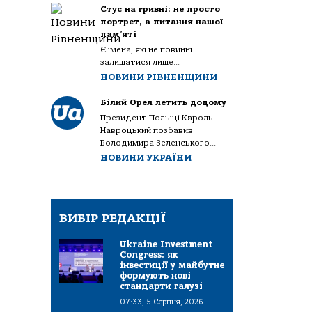
Стус на гривні: не просто
портрет, а питання нашої
пам’яті
Є імена, які не повинні
залишатися лише...
НОВИНИ РІВНЕНЩИНИ
Білий Орел летить додому
Президент Польщі Кароль
Навроцький позбавив
Володимира Зеленського...
НОВИНИ УКРАЇНИ
ВИБІР РЕДАКЦІЇ
Ukraine Investment
Congress: як
інвестиції у майбутнє
формують нові
стандарти галузі
07:33, 5 Серпня, 2026