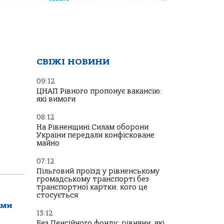
СВІЖІ НОВИНИ
09:12
ЦНАП Рівного пропонує вакансію:
які вимоги
08:12
На Рівненщині Силам оборони
України передали конфісковане
майно
07:12
Пільговий проїзд у рівненському
громадському транспорті без
транспортної картки: кого це
стосується
ами
13:12
Без Пенсійного фонду: рівняни, які