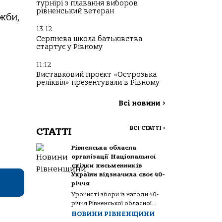
турнірі з плавання виборов
рівненський ветеран
ужби,
13:12
Серпнева школа батьківства
стартує у Рівному
11:12
Виставковий проєкт «Острозька
реліквія» презентували в Рівному
Всі новини
>
ВСІ СТАТТІ
>
СТАТТІ
Рівненська обласна
організації Національної
спілки письменників
України відзначила своє 40-
річчя
Урочисті збори із нагоди 40-
річчя Рівненської обласної...
НОВИНИ РІВНЕНЩИНИ