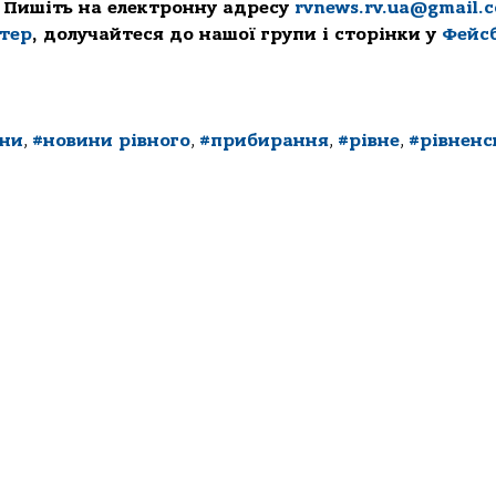
 Пишіть на електронну адресу
rvnews.rv.ua@gmail.
ттер
, долучайтеся до нашої групи і сторінки у
Фейс
ини
,
#новини рівного
,
#прибирання
,
#рівне
,
#рівненс