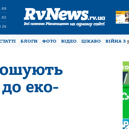
4.69
1.63
0.24
СТАТТІ
БЛОГИ
ФОТО
ВІДЕО
ЦІКАВО
ВІЙНА З
рошують
до еко-