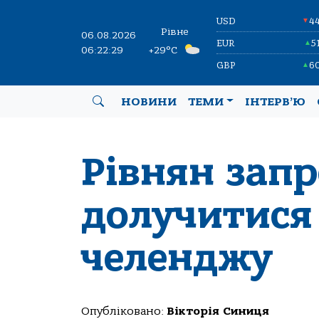
USD
4
▼
Рівне
06.08.2026
EUR
5
▲
06:22:30
+29°C
GBP
6
▲
НОВИНИ
ТЕМИ
ІНТЕРВ’Ю
Рівнян зап
долучитися 
челенджу
Опубліковано:
Вікторія Синиця