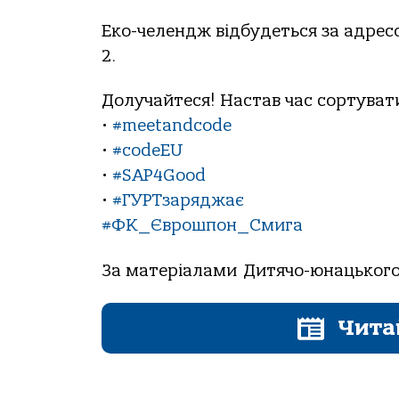
Еко-челендж відбудеться за адресо
2.
Долучайтеся! Настав час сортуват
•
#meetandcode
•
#codeEU
•
#SAP4Good
•
#ГУРТзаряджає
#ФК_Єврошпон_Смига
За матеріалами Дитячо-юнацьког
Чита