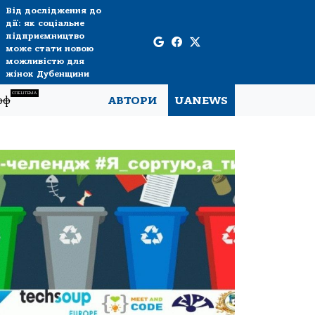
Від дослідження до
дії: як соціальне
підприємництво
може стати новою
можливістю для
жінок Дубенщини
СПЕЦТЕМА
рф
АВТОРИ
UANEWS