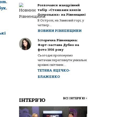
com
.
Розпочався мандрівний
бук
.
табір «Стежками князів
Острозьких» на Рівненщині
В Острозі, на Замковій горі, у
четвер...
НОВИНИ РІВНЕНЩИНИ
ькі
Історична Рівненщина:
Форт-застава Дубно на
фото 1916 року
Сьогодні пропонуємо
читачам переглянути унікальні
архівні світлини...
ТЕТЯНА ЯЦЕЧКО-
БЛАЖЕНКО
ВСІ ІНТЕРВ'Ю
>
ІНТЕРВ'Ю