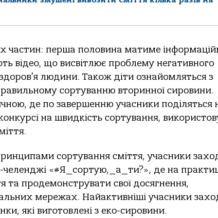
ох частин: перша половина матиме інформаці
ть відео, що висвітлює проблему негативного
 здоров’я людини. Також діти ознайомляться з
 правильному сортуванню вторинної сировини.
чною, де по завершенню учасники поділяться 
конкурсі на швидкість сортування, використо
міття.
принципами сортування сміття, учасники захо
о-челенджі «#Я_сортую,_а_ти?», де на практиц
я та продемонструвати свої досягнення,
ціальних мережах. Найактивніші учасники захо
и, які виготовлені з еко-сировини.