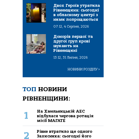
Двох Героїв утратила
Рівненщина: сьогодні
в обласному центрі з
ними попрощаються
07:12, 4 Серпня, 2026
Донорів першої та
другої груп крові
шукають на
Рівненщині
13:12, 31 Липня, 2026
НОВИНИ РОЗДІЛУ
>
ТОП
НОВИНИ
РІВНЕНЩИНИ:
На Хмельницькій АЕС
1
відбулася чергова ротація
місії МАГАТЕ
Рівне втратило ще одного
2
Захисника: сьогодні його