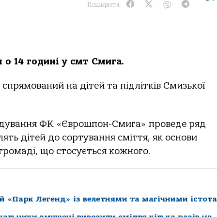
Поширити:
о 14 годині у смт Смига.
прямований на дітей та підлітків Смизької
одування ФК «Єврошпон-Смига» проведе ряд
лять дітей до сортування сміття, як основи
громаді, що стосується кожного.
й «Парк Легенд» із велетнями та магічними істот
нальники змушені вивозити сміття кілька разів на