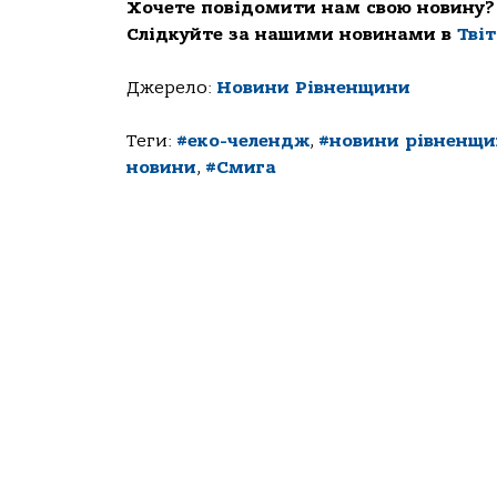
Хочете повідомити нам свою новину?
Слідкуйте за нашими новинами в
Тві
Джерело:
Новини Рівненщини
Теги:
#еко-челендж
,
#новини рівненщ
новини
,
#Смига