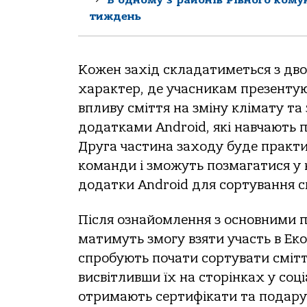
тиждень
Кожен захід складатиметься з дв
характер, де учасникам презентую
впливу сміття на зміну клімату та
додатками Android, які навчають
Друга частина заходу буде практи
команди і зможуть позмагатися у 
додатки Android для сортування с
Після ознайомлення з основними 
матимуть змогу взяти участь в Ек
спробують почати сортувати смітт
висвітливши їх на сторінках у со
отримають сертифікати та подарунк