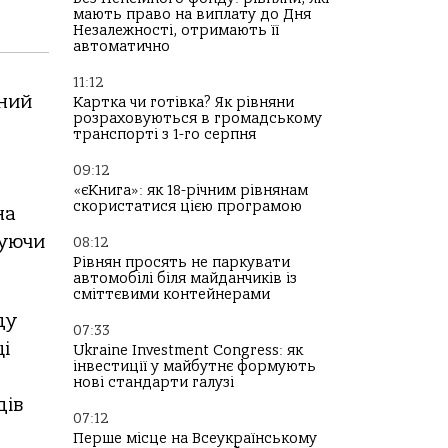
мають право на виплату до Дня
Незалежності, отримають її
автоматично
11:12
йний
Картка чи готівка? Як рівняни
розраховуються в громадському
транспорті з 1-го серпня
09:12
«єКнига»: як 18-річним рівнянам
скористатися цією програмою
на
вуючи
08:12
Рівнян просять не паркувати
автомобілі біля майданчиків із
сміттєвими контейнерами
ду
07:33
і
Ukraine Investment Congress: як
інвестиції у майбутнє формують
нові стандарти галузі
дів
07:12
Перше місце на Всеукраїнському