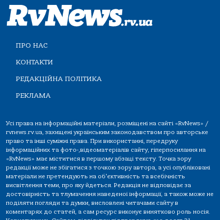
ПРО НАС
КОНТАКТИ
РЕДАКЦІЙНА ПОЛІТИКА
РЕКЛАМА
Усі права на інформаційні матеріали, розміщені на сайті «RvNews» /
rvnews.rv.ua, захищені українським законодавством про авторське
право та інші суміжні права. При використанні, передруку
інформаційних та фото-,відеоматеріалів сайту, гіперпосилання на
«RvNews» має міститися в першому абзаці тексту. Точка зору
редакції може не збігатися з точкою зору автора, а усі опубліковані
матеріали не претендують на об'єктивність та всебічність
висвітлення теми, про яку йдеться. Редакція не відповідає за
достовірність та тлумачення наведеної інформації, а також може не
поділяти погляди та думки, висловлені читачами сайту в
коментарях до статей, а сам ресурс виконує винятково роль носія.