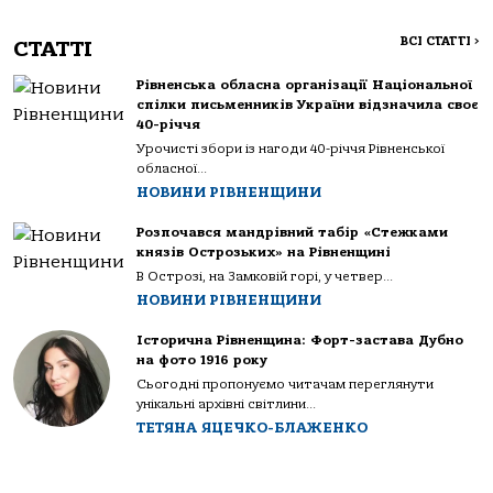
ВСІ СТАТТІ
>
СТАТТІ
Рівненська обласна організації Національної
спілки письменників України відзначила своє
40-річчя
Урочисті збори із нагоди 40-річчя Рівненської
обласної...
НОВИНИ РІВНЕНЩИНИ
Розпочався мандрівний табір «Стежками
князів Острозьких» на Рівненщині
В Острозі, на Замковій горі, у четвер...
НОВИНИ РІВНЕНЩИНИ
Історична Рівненщина: Форт-застава Дубно
на фото 1916 року
Сьогодні пропонуємо читачам переглянути
унікальні архівні світлини...
ТЕТЯНА ЯЦЕЧКО-БЛАЖЕНКО