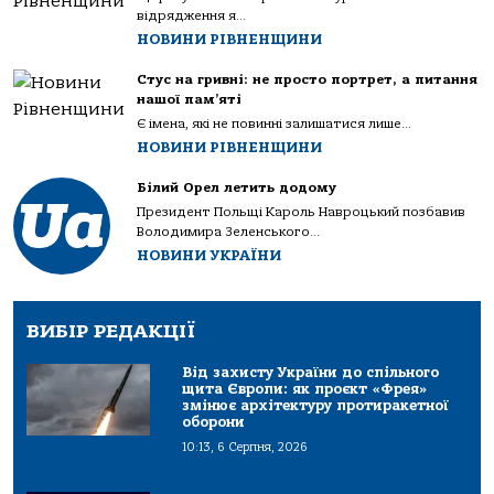
відрядження я...
НОВИНИ РІВНЕНЩИНИ
Стус на гривні: не просто портрет, а питання
нашої пам’яті
Є імена, які не повинні залишатися лише...
НОВИНИ РІВНЕНЩИНИ
Білий Орел летить додому
Президент Польщі Кароль Навроцький позбавив
Володимира Зеленського...
НОВИНИ УКРАЇНИ
ВИБІР РЕДАКЦІЇ
Від захисту України до спільного
щита Європи: як проєкт «Фрея»
змінює архітектуру протиракетної
оборони
10:13, 6 Серпня, 2026