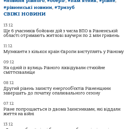
#новини рівного
,
#оберіг
,
#пам'ятник
,
#рівне
,
#рівненські новини
,
#Тризуб
СВІЖІ НОВИНИ
13:12
Ще 6 учасників бойових дій з числа ВПО в Рівненській
області отримають житлові ваучери по 2 млн гривень
11:12
Музиканти з кількох країн Європи виступлять у Рівному
09:12
На одній із вулиць Рівного ліквідували стихійне
сміттєзвалище
08:12
Другий рівень захисту енергооб’єктів Рівненщини
завершать до початку опалювального сезону
07:12
Рівне попрощається із двома Захисниками, які віддали
життя на війні
13:12