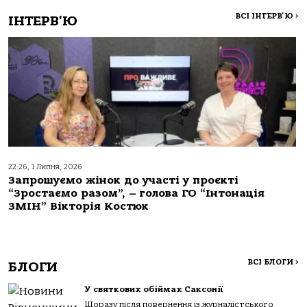
ВСІ ІНТЕРВ'Ю
>
ІНТЕРВ'Ю
22:26, 1 Липня, 2026
Запрошуємо жінок до участі у проєкті
“Зростаємо разом”, – голова ГО “Інтонація
ЗМІН” Вікторія Костюк
ВСІ БЛОГИ
>
БЛОГИ
У святкових обіймах Саксонії
Щоразу після повернення із журналістського