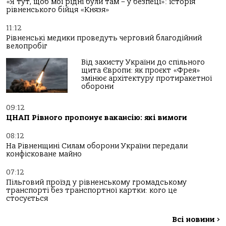
«Я тут, щоб мої рідні були там – у безпеці»: історія
рівненського бійця «Князя»
11:12
Рівненські медики проведуть черговий благодійний
велопробіг
Від захисту України до спільного
щита Європи: як проєкт «Фрея»
змінює архітектуру протиракетної
оборони
09:12
ЦНАП Рівного пропонує вакансію: які вимоги
08:12
На Рівненщині Силам оборони України передали
конфісковане майно
07:12
Пільговий проїзд у рівненському громадському
транспорті без транспортної картки: кого це
стосується
Всі новини
>