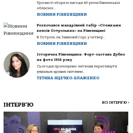
Урочисті збори із нагоди 40-річчя Рівненської
обласної...
НОВИНИ РІВНЕНЩИНИ
Розпочався мандрівний табір «Стежками
князів Острозьких» на Рівненщині
В Острозі, на Замковій горі, у четвер...
НОВИНИ РІВНЕНЩИНИ
Історична Рівненщина: Форт-застава Дубно
на фото 1916 року
Сьогодні пропонуємо читачам переглянути
унікальні архівні світлини...
ТЕТЯНА ЯЦЕЧКО-БЛАЖЕНКО
ВСІ ІНТЕРВ'Ю
>
ІНТЕРВ'Ю