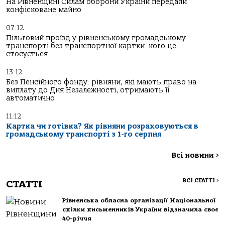
На Рівненщині Силам оборони України передали
конфісковане майно
07:12
Пільговий проїзд у рівненському громадському
транспорті без транспортної картки: кого це
стосується
13:12
Без Пенсійного фонду: рівняни, які мають право на
виплату до Дня Незалежності, отримають її
автоматично
11:12
Картка чи готівка? Як рівняни розраховуються в
громадському транспорті з 1-го серпня
Всі новини
>
ВСІ СТАТТІ
>
СТАТТІ
Рівненська обласна організації Національної
спілки письменників України відзначила своє
40-річчя