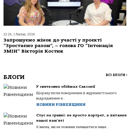
22:26, 1 Липня, 2026
Запрошуємо жінок до участі у проєкті
“Зростаємо разом”, – голова ГО “Інтонація
ЗМІН” Вікторія Костюк
ВСІ БЛОГИ
>
БЛОГИ
У святкових обіймах Саксонії
Щоразу після повернення із журналістського
відрядження я...
НОВИНИ РІВНЕНЩИНИ
Стус на гривні: не просто портрет, а питання
нашої пам’яті
Є імена, які не повинні залишатися лише...