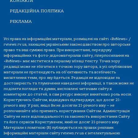
КОНТАКТИ
РЕДАКЦІЙНА ПОЛІТИКА
РЕКЛАМА
Усі права на інформаційні матеріали, розміщені на сайті «RvNews» /
rvnews.rv.ua, захищені українським законодавством про авторське
право та інші суміжні права. При використанні, передруку
інформаційних та фото-,відеоматеріалів сайту, гіперпосилання на
«RvNews» має міститися в першому абзаці тексту. Точка зору
редакції може не збігатися з точкою зору автора, а усі опубліковані
матеріали не претендують на об'єктивність та всебічність
висвітлення теми, про яку йдеться. Редакція не відповідає за
достовірність та тлумачення наведеної інформації, а також може не
поділяти погляди та думки, висловлені читачами сайту в
коментарях до статей, а сам ресурс виконує винятково роль носія.
Користуючись Сайтом, відвідувач підтверджує, що досяг 21-
річного віку. У разі, якщо Ви не досягли 21-річного віку — не
розпочинайте або припиніть користування Сайтом. Адміністрація
Сайту не несе відповідальності за законність використання Сайту
та його сервісів Користувачем, який не досяг 21-річного віку.
Матеріали з поміткою (R) публікуються на правах реклами.
Інформаційні матеріали сайту rvnews.rv.ua є інтелектуальною