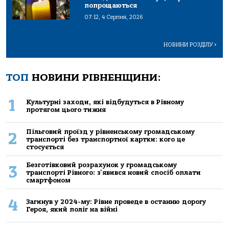
попрощаються
07:12, 4 Серпня, 2026
НОВИНИ РОЗДІЛУ
>
ТОП
НОВИНИ РІВНЕНЩИНИ:
1
Культурні заходи, які відбудуться в Рівному
протягом цього тижня
Пільговий проїзд у рівненському громадському
2
транспорті без транспортної картки: кого це
стосується
Безготівковий розрахунок у громадському
3
транспорті Рівного: з'явився новий спосіб оплати
смартфоном
4
Загинув у 2024-му: Рівне проведе в останню дорогу
Героя, який поліг на війні