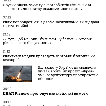
08:12
Другий рівень захисту енергооб’єктів Рівненщини
завершать до початку опалювального сезону
07:12
Рівне попрощається із двома Захисниками, які віддали
життя на війні
13:12
«Я тут, щоб мої рідні були там – у безпеці»: історія
рівненського бійця «Князя»
11:12
Рівненські медики проведуть черговий благодійний
велопробіг
Від захисту України до спільного
щита Європи: як проєкт «Фрея»
змінює архітектуру протиракетної
оборони
09:12
ЦНАП Рівного пропонує вакансію: які вимоги
08:12