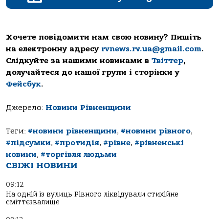
Хочете повідомити нам свою новину? Пишіть
на електронну адресу
rvnews.rv.ua@gmail.com
.
Слідкуйте за нашими новинами в
Твіттер
,
долучайтеся до нашої групи і сторінки у
Фейсбук
.
Джерело:
Новини Рівненщини
Теги:
#новини рівненщини
,
#новини рівного
,
#підсумки
,
#протидія
,
#рівне
,
#рівненські
новини
,
#торгівля людьми
СВІЖІ НОВИНИ
09:12
На одній із вулиць Рівного ліквідували стихійне
сміттєзвалище