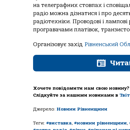
на телеграфних стовпах і сповіщало
радіо можна дізнатися і про десятк
радіотехніки. Проводові і лампов
програвачами платівок, транзисто
Організовує захід
Рівненський Об
Чита
Хочете повідомити нам свою новину?
Слідкуйте за нашими новинами в
Тві
Джерело:
Новини Рівненщини
Теги:
#виставка
,
#новини рівненщини
,
#ретро-радіо
,
#рівне
,
#рівненські нов