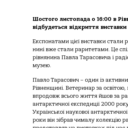
Шостого листопада о 16:00 в Рі
відбудеться відкриття виставки 
Експонатами цієї виставки стали р
нині вже стали раритетами. Це сп
рівнянина Павла Тарасовича і раді
музею.
Павло Тарасович – один із активни
Рівненщині. Ветеринар за освітою, 
впродовж всього життя йшов за р
антарктичної експедиції 2000 року
Української наукової антарктичної
роки він зібрав чималу колекцію р
представляв на виставках під час 