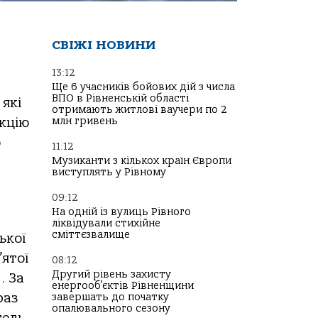
СВІЖІ НОВИНИ
13:12
Ще 6 учасників бойових дій з числа
ВПО в Рівненській області
 які
отримають житлові ваучери по 2
млн гривень
екцію
о
11:12
Музиканти з кількох країн Європи
виступлять у Рівному
09:12
На одній із вулиць Рівного
ліквідували стихійне
сміттєзвалище
ької
’ятої
08:12
Другий рівень захисту
. За
енергооб’єктів Рівненщини
раз
завершать до початку
опалювального сезону
тель