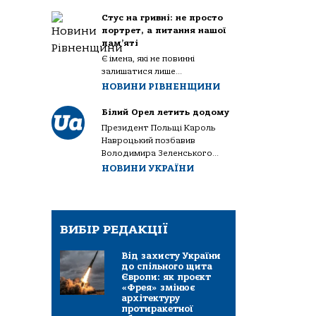
Стус на гривні: не просто
портрет, а питання нашої
пам’яті
Є імена, які не повинні
залишатися лише...
НОВИНИ РІВНЕНЩИНИ
Білий Орел летить додому
Президент Польщі Кароль
Навроцький позбавив
Володимира Зеленського...
НОВИНИ УКРАЇНИ
ВИБІР РЕДАКЦІЇ
Від захисту України
до спільного щита
Європи: як проєкт
«Фрея» змінює
архітектуру
протиракетної