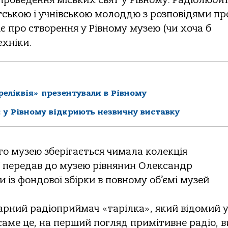
тською і учнівською молоддю з розповідями пр
іє про створення у Рівному музею (чи хоча б
ехніки.
еліквія» презентували в Рівному
 у Рівному відкриють незвичну виставку
го музею зберігається чимала колекція
ої передав до музею рівнянин Олександр
 із фондової збірки в повному об’ємі музей
арний радіоприймач «тарілка», який відомий 
аме це, на перший погляд примітивне радіо, в