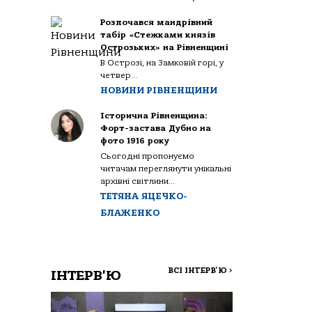
Розпочався мандрівний
табір «Стежками князів
Острозьких» на Рівненщині
В Острозі, на Замковій горі, у
четвер...
НОВИНИ РІВНЕНЩИНИ
Історична Рівненщина:
Форт-застава Дубно на
фото 1916 року
Сьогодні пропонуємо
читачам переглянути унікальні
архівні світлини...
ТЕТЯНА ЯЦЕЧКО-
БЛАЖЕНКО
ВСІ ІНТЕРВ'Ю
>
ІНТЕРВ'Ю