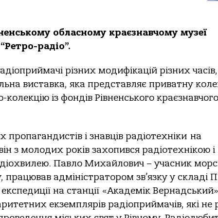
вненському обласному краєзнавчому музеї
“Ретро-радіо”.
адіоприймачі різних модифікацій різних часів,
ільна виставка, яка представляє приватну кол
о-колекцію із фондів Рівненського краєзнавчог
х пропагандистів і знавців радіотехніки на
він з молодих років захопився радіотехнікою і
адіохвилею. Павло Михайлович – учасник морс
, працював адміністратором зв’язку у складі П
 експедиції на станції «Академік Вернадський»
аритетних екземплярів радіоприймачів, які не 
проведення міських свят у Рівному. Радіолюби