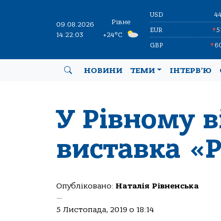
USD
4
Рівне
09.08.2026
EUR
5
▼
14:22:03
+24°C
GBP
6
▼
НОВИНИ
ТЕМИ
ІНТЕРВ’Ю
У Рівному в
виставка «Р
Опубліковано:
Наталія Рівненська
—
5 Листопада, 2019 о 18:14