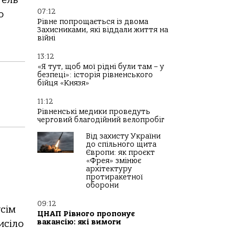
07:12
о
Рівне попрощається із двома
Захисниками, які віддали життя на
війні
13:12
«Я тут, щоб мої рідні були там – у
безпеці»: історія рівненського
бійця «Князя»
11:12
Рівненські медики проведуть
черговий благодійний велопробіг
Від захисту України
до спільного щита
Європи: як проєкт
«Фрея» змінює
архітектуру
протиракетної
оборони
09:12
усім
ЦНАП Рівного пропонує
вакансію: які вимоги
исіло