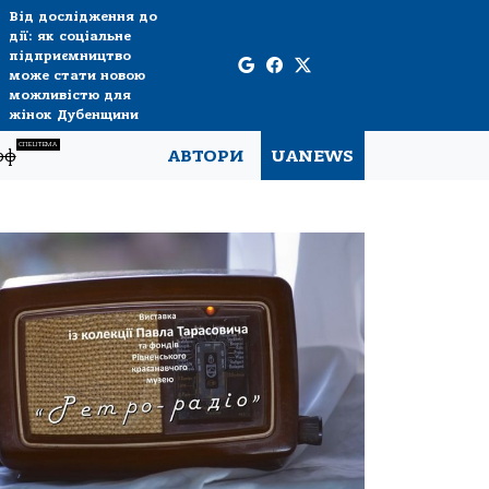
Від дослідження до
дії: як соціальне
підприємництво
може стати новою
можливістю для
жінок Дубенщини
СПЕЦТЕМА
рф
АВТОРИ
UANEWS