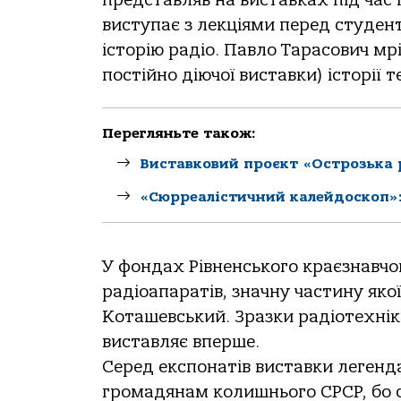
виступає з лекціями перед студен
історію радіо. Павло Тарасович мр
постійно діючої виставки) історії т
Перегляньте також:
Виставковий проєкт «Острозька р
«Сюрреалістичний калейдоскоп»:
У фондах Рівненського краєзнавчо
радіоапаратів, значну частину як
Коташевський. Зразки радіотехніки
виставляє вперше.
Серед експонатів виставки легенд
громадянам колишнього СРСР, бо с