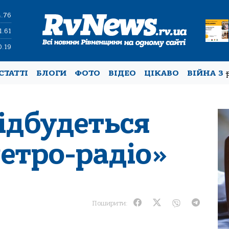
4.76
1.61
0.19
СТАТТІ
БЛОГИ
ФОТО
ВІДЕО
ЦІКАВО
ВІЙНА З
ідбудеться
етро-радіо»
Поширити: