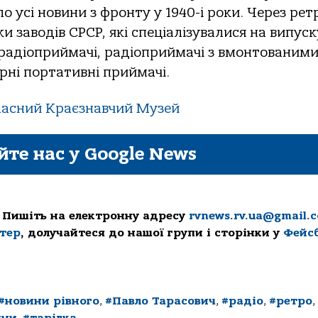
 усі новини з фронту у 1940-і роки. Через рет
и заводів СРСР, які спеціалізувалися на випуск
і радіоприймачі, радіоприймачі з вмонтованим
рні портативні приймачі.
ласний Краєзнавчий Музей
йте нас у Google News
 Пишіть на електронну адресу
rvnews.rv.ua@gmail.
ттер
, долучайтеся до нашої групи і сторінки у
Фейс
#новини рівного
,
#Павло Тарасович
,
#радіо
,
#ретро
,
ини
,
#тарілка