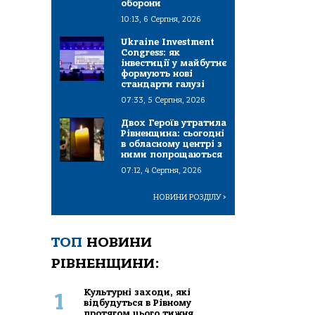
оборони
10:13, 6 Серпня, 2026
Ukraine Investment
Congress: як
інвестиції у майбутнє
формують нові
стандарти галузі
07:33, 5 Серпня, 2026
Двох Героїв утратила
Рівненщина: сьогодні
в обласному центрі з
ними попрощаються
07:12, 4 Серпня, 2026
НОВИНИ РОЗДІЛУ
>
ТОП
НОВИНИ
РІВНЕНЩИНИ:
Культурні заходи, які
1
відбудуться в Рівному
протягом цього тижня