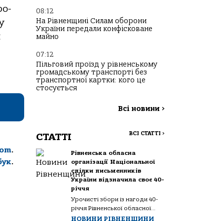
ро-
08:12
На Рівненщині Силам оборони
у
України передали конфісковане
и
майно
07:12
Пільговий проїзд у рівненському
громадському транспорті без
транспортної картки: кого це
стосується
Всі новини
>
ВСІ СТАТТІ
>
СТАТТІ
com
.
Рівненська обласна
бук
.
організації Національної
спілки письменників
України відзначила своє 40-
річчя
Урочисті збори із нагоди 40-
річчя Рівненської обласної...
НОВИНИ РІВНЕНЩИНИ