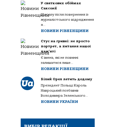
У святкових обіймах
Саксонії
Щоразу після повернення із
журналістського відрядження
я...
НОВИНИ РІВНЕНЩИНИ
Стус на гривні: не просто
портрет, а питання нашої
пам’яті
Є імена, які не повинні
залишатися лише...
НОВИНИ РІВНЕНЩИНИ
Білий Орел летить додому
Президент Польщі Кароль
Навроцький позбавив
Володимира Зеленського...
НОВИНИ УКРАЇНИ
ВИБІР РЕДАКЦІЇ