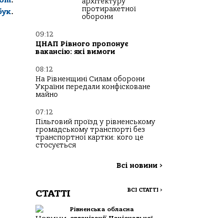
архітектуру
протиракетної
бук
.
оборони
09:12
ЦНАП Рівного пропонує
вакансію: які вимоги
08:12
На Рівненщині Силам оборони
України передали конфісковане
майно
07:12
Пільговий проїзд у рівненському
громадському транспорті без
транспортної картки: кого це
стосується
Всі новини
>
ВСІ СТАТТІ
>
СТАТТІ
Рівненська обласна