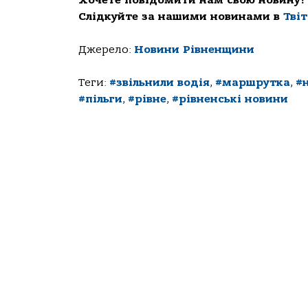
Слідкуйте за нашими новинами в
Тві
Джерело:
Новини Рівненщини
Теги:
#звільнили водія
,
#маршрутка
,
#
#пільги
,
#рівне
,
#рівненські новини