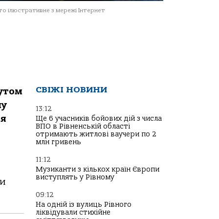
о ілюстративне з мережі Інтернет
СВІЖІ НОВИНИ
рутом
му
13:12
ія
Ще 6 учасників бойових дій з числа
ВПО в Рівненській області
отримають житлові ваучери по 2
млн гривень
11:12
Музиканти з кількох країн Європи
виступлять у Рівному
ми
09:12
На одній із вулиць Рівного
ліквідували стихійне