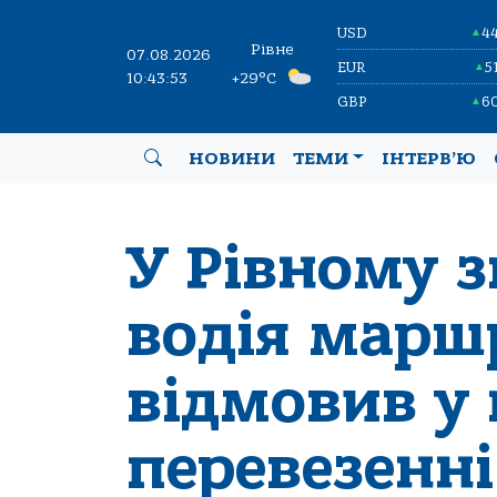
USD
4
▲
Рівне
07.08.2026
EUR
5
▲
10:43:54
+29°C
GBP
6
▲
НОВИНИ
ТЕМИ
ІНТЕРВ’Ю
У Рівному 
водія марш
відмовив у
перевезенні