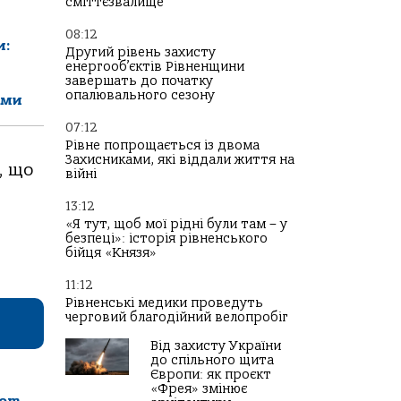
сміттєзвалище
08:12
и:
Другий рівень захисту
енергооб’єктів Рівненщини
завершать до початку
опалювального сезону
ами
07:12
Рівне попрощається із двома
Захисниками, які віддали життя на
, що
війні
13:12
«Я тут, щоб мої рідні були там – у
безпеці»: історія рівненського
бійця «Князя»
11:12
Рівненські медики проведуть
черговий благодійний велопробіг
Від захисту України
до спільного щита
Європи: як проєкт
«Фрея» змінює
com
.