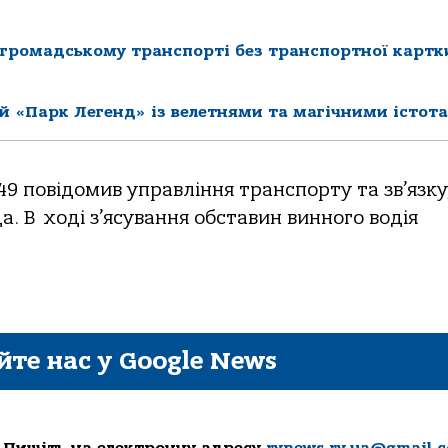
 громадському транспорті без транспортної картк
й «Парк Легенд» із велетнями та магічними істот
9 повідомив управління транспорту та зв’язку
. В ході з’ясування обставин винного водія
йте нас у Google News
 Пишіть на електронну адресу
rvnews.rv.ua@gmail.