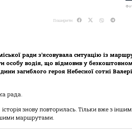
Фот
Поширити:
міської ради з’ясовувала ситуацію із марш
ти особу водія, що відмовив у безкоштовно
одини загиблого героя Небесної сотні Валер
ка рада.
 історія знову повторилась. Тільки вже з інши
іншими маршрутами.