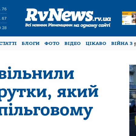
4.76
1.67
0.28
СТАТТІ
БЛОГИ
ФОТО
ВІДЕО
ЦІКАВО
ВІЙНА З
звільнили
рутки, який
 пільговому