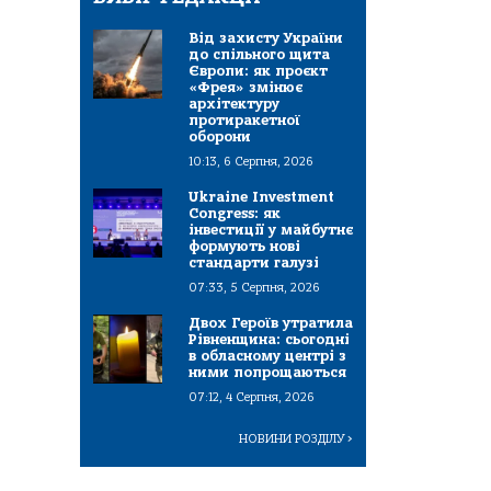
Від захисту України
до спільного щита
Європи: як проєкт
«Фрея» змінює
архітектуру
протиракетної
оборони
10:13, 6 Серпня, 2026
Ukraine Investment
Congress: як
інвестиції у майбутнє
формують нові
стандарти галузі
07:33, 5 Серпня, 2026
Двох Героїв утратила
Рівненщина: сьогодні
в обласному центрі з
ними попрощаються
07:12, 4 Серпня, 2026
НОВИНИ РОЗДІЛУ
>