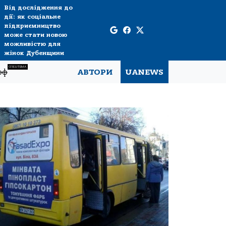
Від дослідження до
дії: як соціальне
підприємництво
може стати новою
можливістю для
жінок Дубенщини
СПЕЦТЕМА
рф
АВТОРИ
UANEWS