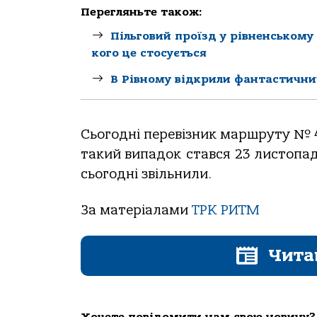
Перегляньте також:
Пільговий проїзд у рівненському
кого це стосується
В Рівному відкрили фантастични
Сьогодні перевізник маршруту № 4
такий випадок стався 23 листопада
сьогодні звільнили.
За матеріалами
ТРК РИТМ
Чита
Хочете повідомити нам свою новину?