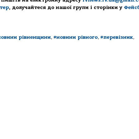
ттер
, долучайтеся до нашої групи і сторінки у
Фейс
новини рівненщини
,
#новини рівного
,
#перевізник
,