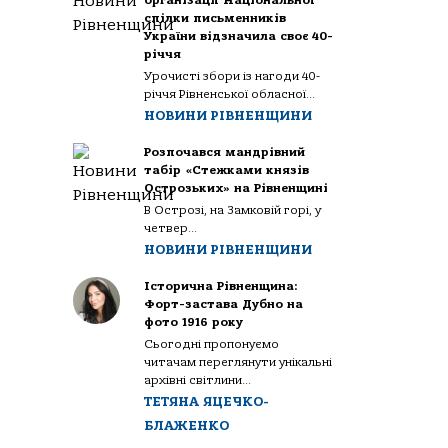
організації Національної
спілки письменників
України відзначила своє 40-
річчя
Урочисті збори із нагоди 40-
річчя Рівненської обласної...
НОВИНИ РІВНЕНЩИНИ
Розпочався мандрівний
табір «Стежками князів
Острозьких» на Рівненщині
В Острозі, на Замковій горі, у
четвер...
НОВИНИ РІВНЕНЩИНИ
Історична Рівненщина:
Форт-застава Дубно на
фото 1916 року
Сьогодні пропонуємо
читачам переглянути унікальні
архівні світлини...
ТЕТЯНА ЯЦЕЧКО-
БЛАЖЕНКО