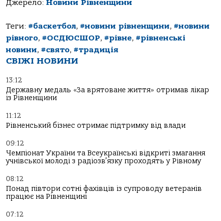
Джерело:
Новини Рівненщини
Теги:
#баскетбол
,
#новини рівненщини
,
#новини
рівного
,
#ОСДЮСШОР
,
#рівне
,
#рівненські
новини
,
#свято
,
#традиція
СВІЖІ НОВИНИ
13:12
Державну медаль «За врятоване життя» отримав лікар
із Рівненщини
11:12
Рівненський бізнес отримає підтримку від влади
09:12
Чемпіонат України та Всеукраїнські відкриті змагання
учнівської молоді з радіозв’язку проходять у Рівному
08:12
Понад півтори сотні фахівців із супроводу ветеранів
працює на Рівненщині
07:12