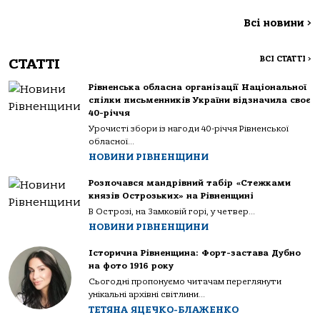
Всі новини
>
ВСІ СТАТТІ
>
СТАТТІ
Рівненська обласна організації Національної
спілки письменників України відзначила своє
40-річчя
Урочисті збори із нагоди 40-річчя Рівненської
обласної...
НОВИНИ РІВНЕНЩИНИ
Розпочався мандрівний табір «Стежками
князів Острозьких» на Рівненщині
В Острозі, на Замковій горі, у четвер...
НОВИНИ РІВНЕНЩИНИ
Історична Рівненщина: Форт-застава Дубно
на фото 1916 року
Сьогодні пропонуємо читачам переглянути
унікальні архівні світлини...
ТЕТЯНА ЯЦЕЧКО-БЛАЖЕНКО