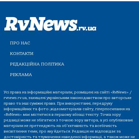
ПРО НАС
КОНТАКТИ
РЕДАКЦІЙНА ПОЛІТИКА
РЕКЛАМА
Усі права на інформаційні матеріали, розміщені на сайті «RvNews» /
rvnews.rv.ua, захищені українським законодавством про авторське
право та інші суміжні права. При використанні, передруку
інформаційних та фото-,відеоматеріалів сайту, гіперпосилання на
«RvNews» має міститися в першому абзаці тексту. Точка зору
редакції може не збігатися з точкою зору автора, а усі опубліковані
матеріали не претендують на об'єктивність та всебічність
висвітлення теми, про яку йдеться. Редакція не відповідає за
достовірність та тлумачення наведеної інформації, а також може не