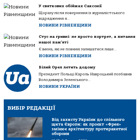
У святкових обіймах Саксонії
Щоразу після повернення із журналістського
відрядження я...
НОВИНИ РІВНЕНЩИНИ
Стус на гривні: не просто портрет, а питання
нашої пам’яті
Є імена, які не повинні залишатися лише...
НОВИНИ РІВНЕНЩИНИ
Білий Орел летить додому
Президент Польщі Кароль Навроцький позбавив
Володимира Зеленського...
НОВИНИ УКРАЇНИ
ВИБІР РЕДАКЦІЇ
Від захисту України до спільного
щита Європи: як проєкт «Фрея»
змінює архітектуру протиракетної
оборони