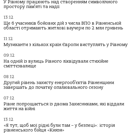
У Рівному працюють над створенням символічного
простору пам’яті та надії
13:12
Ще 6 учасників бойових дій з числа ВПО в Рівненській
області отримають житлові ваучери по 2 млн гривень
11:12
Музиканти з кількох країн Європи виступлять у Рівному
09:12
На одній із вулиць Рівного ліквідували стихійне
сміттєзвалище
08:12
Другий рівень захисту енергооб’єктів Рівненщини
завершать до початку опалювального сезону
07:12
Рівне попрощається із двома Захисниками, які віддали
життя на війні
13:12
«Я тут, щоб мої рідні були там – у безпеці»: історія
рівненського бійця «Князя»