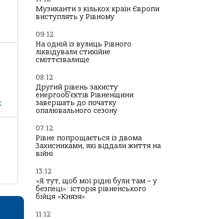
Музиканти з кількох країн Європи
виступлять у Рівному
09:12
На одній із вулиць Рівного
ліквідували стихійне
сміттєзвалище
08:12
Другий рівень захисту
енергооб’єктів Рівненщини
х
завершать до початку
опалювального сезону
07:12
Рівне попрощається із двома
Захисниками, які віддали життя на
війні
13:12
«Я тут, щоб мої рідні були там – у
безпеці»: історія рівненського
бійця «Князя»
11:12