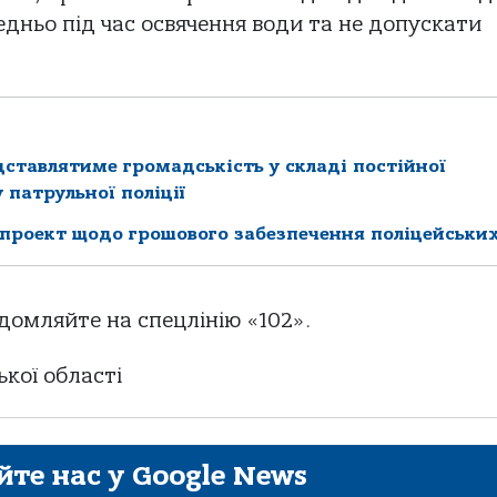
едньо під час освячення води та не допускати
дставлятиме громадськість у складі постійної
 патрульної поліції
проект щодо грошового забезпечення поліцейськи
ідомляйте на спецлінію «102».
ської області
йте нас у Google News