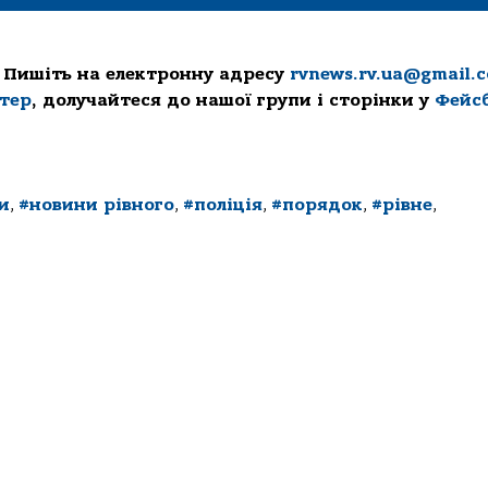
 Пишіть на електронну адресу
rvnews.rv.ua@gmail.
ттер
, долучайтеся до нашої групи і сторінки у
Фейс
и
,
#новини рівного
,
#поліція
,
#порядок
,
#рівне
,