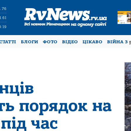
4.76
1.61
0.19
СТАТТІ
БЛОГИ
ФОТО
ВІДЕО
ЦІКАВО
ВІЙНА З
нців
ть порядок на
під час