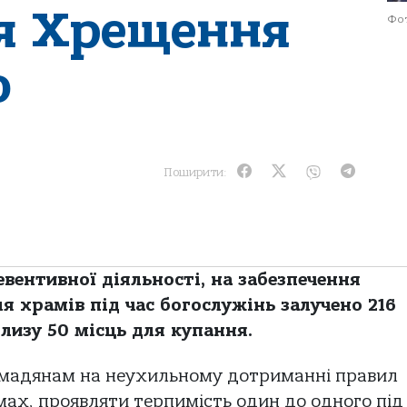
я Хрещення
Фот
о
Поширити:
вентивної діяльності, на забезпечення
ля храмів під час богослужінь залучено 216
облизу 50 місць для купання.
мадянам на неухильному дотриманні правил
ах, проявляти терпимість один до одного під