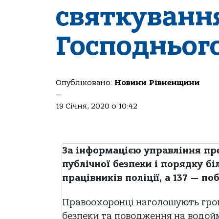
святкуванн
Господньог
Опубліковано:
Новини Рівненщини
—
19 Січня, 2020 о 10:42
За інформацією управління пре
публічної безпеки і порядку бі
працівників поліції, а 137 — п
Правоохоронці наголошують гро
безпеки та поводження на водойм