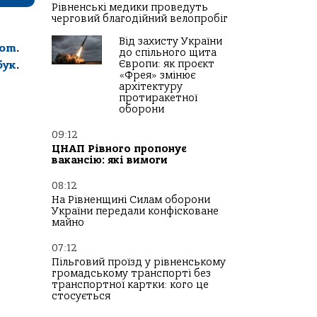
Рівненські медики проведуть
черговий благодійний велопробіг
Від захисту України
com
.
до спільного щита
Європи: як проєкт
бук
.
«Фрея» змінює
архітектуру
протиракетної
оборони
09:12
ЦНАП Рівного пропонує
вакансію: які вимоги
08:12
На Рівненщині Силам оборони
України передали конфісковане
майно
07:12
Пільговий проїзд у рівненському
громадському транспорті без
транспортної картки: кого це
стосується