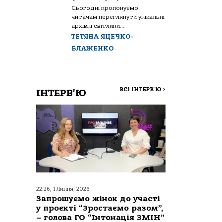
Сьогодні пропонуємо
читачам переглянути унікальні
архівні світлини...
ТЕТЯНА ЯЦЕЧКО-
БЛАЖЕНКО
ВСІ ІНТЕРВ'Ю
>
ІНТЕРВ'Ю
22:26, 1 Липня, 2026
Запрошуємо жінок до участі
у проєкті “Зростаємо разом”,
– голова ГО “Інтонація ЗМІН”