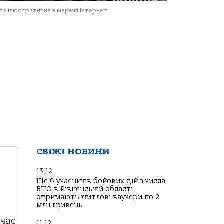
о ілюстративне з мережі Інтернет
СВІЖІ НОВИНИ
13:12
Ще 6 учасників бойових дій з числа
ВПО в Рівненській області
отримають житлові ваучери по 2
млн гривень
 час
11:12