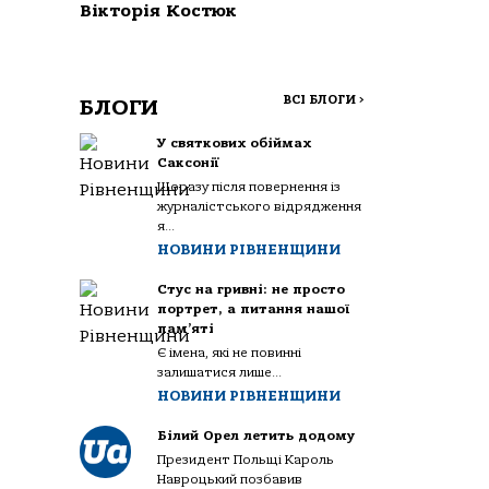
Вікторія Костюк
ВСІ БЛОГИ
>
БЛОГИ
У святкових обіймах
Саксонії
Щоразу після повернення із
журналістського відрядження
я...
НОВИНИ РІВНЕНЩИНИ
Стус на гривні: не просто
портрет, а питання нашої
пам’яті
Є імена, які не повинні
залишатися лише...
НОВИНИ РІВНЕНЩИНИ
Білий Орел летить додому
Президент Польщі Кароль
Навроцький позбавив