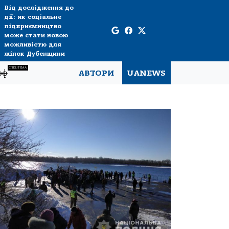
Від дослідження до
дії: як соціальне
підприємництво
може стати новою
можливістю для
жінок Дубенщини
СПЕЦТЕМА
рф
АВТОРИ
UANEWS