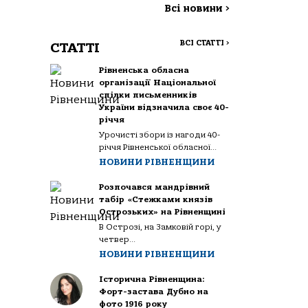
Всі новини
>
ВСІ СТАТТІ
>
СТАТТІ
Рівненська обласна
організації Національної
спілки письменників
України відзначила своє 40-
річчя
Урочисті збори із нагоди 40-
річчя Рівненської обласної...
НОВИНИ РІВНЕНЩИНИ
Розпочався мандрівний
табір «Стежками князів
Острозьких» на Рівненщині
В Острозі, на Замковій горі, у
четвер...
НОВИНИ РІВНЕНЩИНИ
Історична Рівненщина:
Форт-застава Дубно на
фото 1916 року