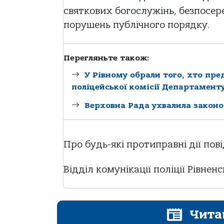
святкових богослужінь, безпосер
порушень публічного порядку.
Перегляньте також:
У Рівному обрали того, хто пре
поліцейської комісії Департаменту
Верховна Рада ухвалила законо
Про будь-які протиправні дії пов
Відділ комунікації поліції Рівнен
Чита