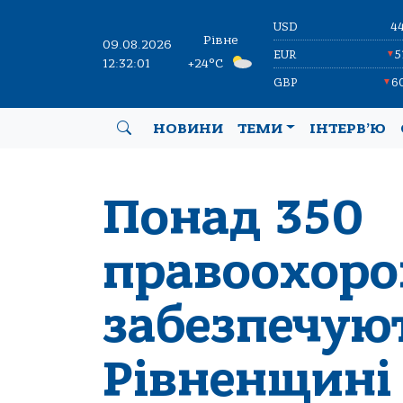
USD
4
Рівне
09.08.2026
EUR
5
▼
12:32:01
+24°C
GBP
6
▼
НОВИНИ
ТЕМИ
ІНТЕРВ’Ю
Понад 350
правоохоро
забезпечую
Рівненщині 