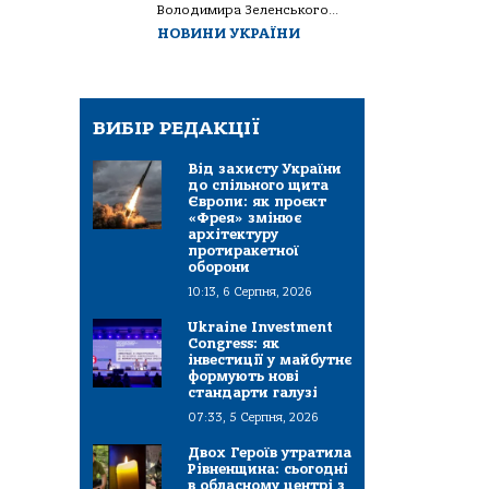
Володимира Зеленського...
НОВИНИ УКРАЇНИ
ВИБІР РЕДАКЦІЇ
Від захисту України
до спільного щита
Європи: як проєкт
«Фрея» змінює
архітектуру
протиракетної
оборони
10:13, 6 Серпня, 2026
Ukraine Investment
Congress: як
інвестиції у майбутнє
формують нові
стандарти галузі
07:33, 5 Серпня, 2026
Двох Героїв утратила
Рівненщина: сьогодні
в обласному центрі з