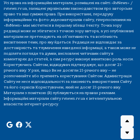
Усі права на інформаційні матеріали, розміщені на сайті «RvNews» /
rvnews.rv.ua, захищені українським законодавством про авторське
право та інші суміжні права. При використанні, передруку
інформаційних та фото-,відеоматеріалів сайту, гіперпосилання на
«RvNews» має міститися в першому абзаці тексту. Точка зору
редакції може не збігатися з точкою зору автора, а усі опубліковані
матеріали не претендують на об'єктивність та всебічність
висвітлення теми, про яку йдеться. Редакція не відповідає за
достовірність та тлумачення наведеної інформації, а також може не
поділяти погляди та думки, висловлені читачами сайту в
коментарях до статей, а сам ресурс виконує винятково роль носія.
Користуючись Сайтом, відвідувач підтверджує, що досяг 21-
річного віку. У разі, якщо Ви не досягли 21-річного віку — не
розпочинайте або припиніть користування Сайтом. Адміністрація
Сайту не несе відповідальності за законність використання Сайту
та його сервісів Користувачем, який не досяг 21-річного віку.
Матеріали з поміткою (R) публікуються на правах реклами.
Інформаційні матеріали сайту rvnews.rv.ua є інтелектуальною
власністю інтернет-ресурсу.