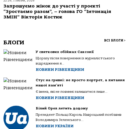
22:26, 1 Липня, 2026
Запрошуємо жінок до участі у проєкті
“Зростаємо разом”, – голова ГО “Інтонація
ЗМІН” Вікторія Костюк
ВСІ БЛОГИ
>
БЛОГИ
У святкових обіймах Саксонії
Щоразу після повернення із журналістського
відрядження я...
НОВИНИ РІВНЕНЩИНИ
Стус на гривні: не просто портрет, а питання
нашої пам’яті
Є імена, які не повинні залишатися лише...
НОВИНИ РІВНЕНЩИНИ
Білий Орел летить додому
Президент Польщі Кароль Навроцький позбавив
Володимира Зеленського...
НОВИНИ УКРАЇНИ