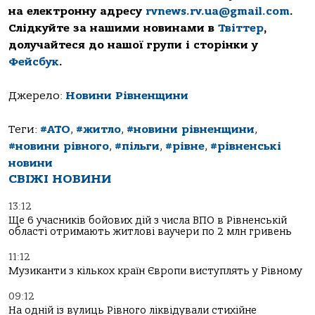
на електронну адресу
rvnews.rv.ua@gmail.com
.
Слідкуйте за нашими новинами в
Твіттер
,
долучайтеся до нашої групи і сторінки у
Фейсбук
.
Джерело:
Новини Рівненщини
Теги:
#АТО
,
#житло
,
#новини рівненщини
,
#новини рівного
,
#пільги
,
#рівне
,
#рівненські
новини
СВІЖІ НОВИНИ
13:12
Ще 6 учасників бойових дій з числа ВПО в Рівненській
області отримають житлові ваучери по 2 млн гривень
11:12
Музиканти з кількох країн Європи виступлять у Рівному
09:12
На одній із вулиць Рівного ліквідували стихійне