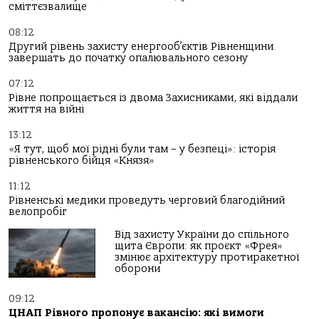
сміттєзвалище
08:12
Другий рівень захисту енергооб’єктів Рівненщини
завершать до початку опалювального сезону
07:12
Рівне попрощається із двома Захисниками, які віддали
життя на війні
13:12
«Я тут, щоб мої рідні були там – у безпеці»: історія
рівненського бійця «Князя»
11:12
Рівненські медики проведуть черговий благодійний
велопробіг
Від захисту України до спільного
щита Європи: як проєкт «Фрея»
змінює архітектуру протиракетної
оборони
09:12
ЦНАП Рівного пропонує вакансію: які вимоги