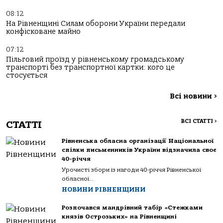
08:12
На Рівненщині Силам оборони України передали
конфісковане майно
07:12
Пільговий проїзд у рівненському громадському
транспорті без транспортної картки: кого це
стосується
Всі новини
>
ВСІ СТАТТІ
>
СТАТТІ
Рівненська обласна організації Національної
спілки письменників України відзначила своє
40-річчя
Урочисті збори із нагоди 40-річчя Рівненської
обласної...
НОВИНИ РІВНЕНЩИНИ
Розпочався мандрівний табір «Стежками
князів Острозьких» на Рівненщині