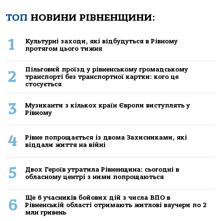
ТОП
НОВИНИ РІВНЕНЩИНИ:
1
Культурні заходи, які відбудуться в Рівному
протягом цього тижня
Пільговий проїзд у рівненському громадському
2
транспорті без транспортної картки: кого це
стосується
3
Музиканти з кількох країн Європи виступлять у
Рівному
4
Рівне попрощається із двома Захисниками, які
віддали життя на війні
5
Двох Героїв утратила Рівненщина: сьогодні в
обласному центрі з ними попрощаються
Ще 6 учасників бойових дій з числа ВПО в
6
Рівненській області отримають житлові ваучери по 2
млн гривень