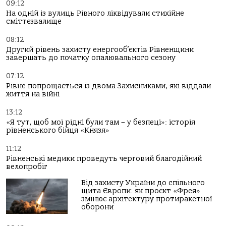
09:12
На одній із вулиць Рівного ліквідували стихійне
сміттєзвалище
08:12
Другий рівень захисту енергооб’єктів Рівненщини
завершать до початку опалювального сезону
07:12
Рівне попрощається із двома Захисниками, які віддали
життя на війні
13:12
«Я тут, щоб мої рідні були там – у безпеці»: історія
рівненського бійця «Князя»
11:12
Рівненські медики проведуть черговий благодійний
велопробіг
Від захисту України до спільного
щита Європи: як проєкт «Фрея»
змінює архітектуру протиракетної
оборони