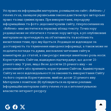
Усі права на інформаційні матеріали, розміщені на сайті «RvNews» /
rvnews.rv.ua, захищені українським законодавством про авторське
право та інші суміжні права. При використанні, передруку
інформаційних та фото-,відеоматеріалів сайту, гіперпосилання на
«RvNews» має міститися в першому абзаці тексту. Точка зору
редакції може не збігатися з точкою зору автора, а усі опубліковані
матеріали не претендують на об'єктивність та всебічність
висвітлення теми, про яку йдеться. Редакція не відповідає за
достовірність та тлумачення наведеної інформації, а також може не
поділяти погляди та думки, висловлені читачами сайту в
коментарях до статей, а сам ресурс виконує винятково роль носія.
Користуючись Сайтом, відвідувач підтверджує, що досяг 21-
річного віку. У разі, якщо Ви не досягли 21-річного віку — не
розпочинайте або припиніть користування Сайтом. Адміністрація
Сайту не несе відповідальності за законність використання Сайту
та його сервісів Користувачем, який не досяг 21-річного віку.
Матеріали з поміткою (R) публікуються на правах реклами.
Інформаційні матеріали сайту rvnews.rv.ua є інтелектуальною
власністю інтернет-ресурсу.