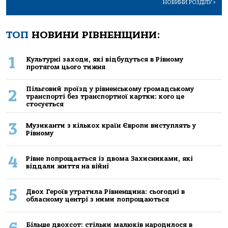
НОВИНИ РОЗДІЛУ
>
ТОП
НОВИНИ РІВНЕНЩИНИ:
1
Культурні заходи, які відбудуться в Рівному
протягом цього тижня
Пільговий проїзд у рівненському громадському
2
транспорті без транспортної картки: кого це
стосується
3
Музиканти з кількох країн Європи виступлять у
Рівному
4
Рівне попрощається із двома Захисниками, які
віддали життя на війні
5
Двох Героїв утратила Рівненщина: сьогодні в
обласному центрі з ними попрощаються
Більше двохсот: стільки малюків народилося в