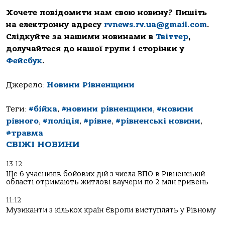
Хочете повідомити нам свою новину? Пишіть
на електронну адресу
rvnews.rv.ua@gmail.com
.
Слідкуйте за нашими новинами в
Твіттер
,
долучайтеся до нашої групи і сторінки у
Фейсбук
.
Джерело:
Новини Рівненщини
Теги:
#бійка
,
#новини рівненщини
,
#новини
рівного
,
#поліція
,
#рівне
,
#рівненські новини
,
#травма
СВІЖІ НОВИНИ
13:12
Ще 6 учасників бойових дій з числа ВПО в Рівненській
області отримають житлові ваучери по 2 млн гривень
11:12
Музиканти з кількох країн Європи виступлять у Рівному