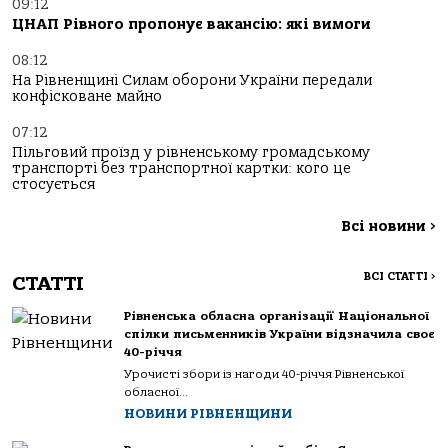
09:12
ЦНАП Рівного пропонує вакансію: які вимоги
08:12
На Рівненщині Силам оборони України передали
конфісковане майно
07:12
Пільговий проїзд у рівненському громадському
транспорті без транспортної картки: кого це
стосується
Всі новини
>
ВСІ СТАТТІ
>
СТАТТІ
Рівненська обласна організації Національної
спілки письменників України відзначила своє
40-річчя
Урочисті збори із нагоди 40-річчя Рівненської
обласної...
НОВИНИ РІВНЕНЩИНИ