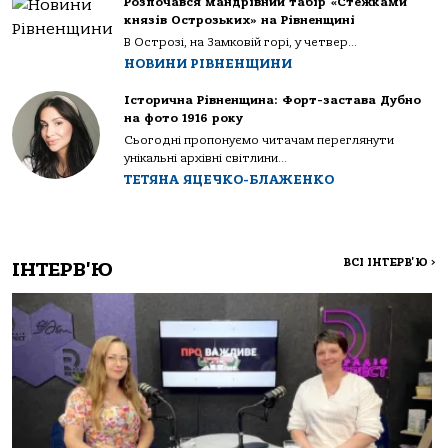
Розпочався мандрівний табір «Стежками
князів Острозьких» на Рівненщині
В Острозі, на Замковій горі, у четвер...
НОВИНИ РІВНЕНЩИНИ
Історична Рівненщина: Форт-застава Дубно
на фото 1916 року
Сьогодні пропонуємо читачам переглянути
унікальні архівні світлини...
ТЕТЯНА ЯЦЕЧКО-БЛАЖЕНКО
ВСІ ІНТЕРВ'Ю
>
ІНТЕРВ'Ю