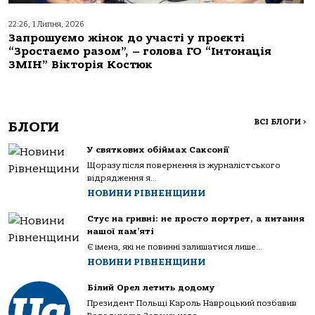
22:26, 1 Липня, 2026
Запрошуємо жінок до участі у проєкті
“Зростаємо разом”, – голова ГО “Інтонація
ЗМІН” Вікторія Костюк
ВСІ БЛОГИ
>
БЛОГИ
У святкових обіймах Саксонії
Щоразу після повернення із журналістського
відрядження я...
НОВИНИ РІВНЕНЩИНИ
Стус на гривні: не просто портрет, а питання
нашої пам’яті
Є імена, які не повинні залишатися лише...
НОВИНИ РІВНЕНЩИНИ
Білий Орел летить додому
Президент Польщі Кароль Навроцький позбавив