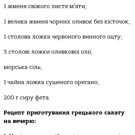
1 жменя свіжого листя м’яти;
1 велика жменя чорних оливок без кісточок;
1 столова ложка червоного винного оцту;
3 столові ложки оливкової олії;
морська сіль;
1 чайна ложка сушеного орегано;
200 г сиру фета.
Рецепт приготування грецького салату
на вечерю: