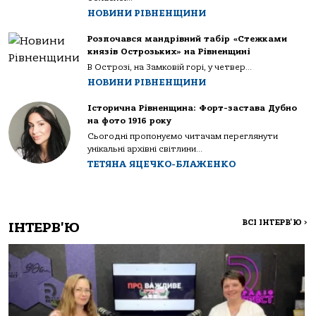
НОВИНИ РІВНЕНЩИНИ
Розпочався мандрівний табір «Стежками
князів Острозьких» на Рівненщині
В Острозі, на Замковій горі, у четвер...
НОВИНИ РІВНЕНЩИНИ
Історична Рівненщина: Форт-застава Дубно
на фото 1916 року
Сьогодні пропонуємо читачам переглянути
унікальні архівні світлини...
ТЕТЯНА ЯЦЕЧКО-БЛАЖЕНКО
ВСІ ІНТЕРВ'Ю
>
ІНТЕРВ'Ю