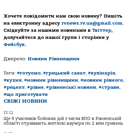
Хочете повідомити нам свою новину? Пишіть
на електронну адресу
rvnews.rv.ua@gmail.com
.
Слідкуйте за нашими новинами в
Твіттер
,
долучайтеся до нашої групи і сторінки у
Фейсбук
.
Джерело:
Новини Рівненщини
Теги:
#готуємо
,
#грецький салат
,
#кулінарія
,
#кухня
,
#новини рівненщини
,
#новини рівного
,
#рецепт
,
#рівне
,
#рівненські новини
,
#страви
,
#що приготувати
СВІЖІ НОВИНИ
13:12
Ще 6 учасників бойових дій з числа ВПО в Рівненській
області отримають житлові ваучери по 2 млн гривень