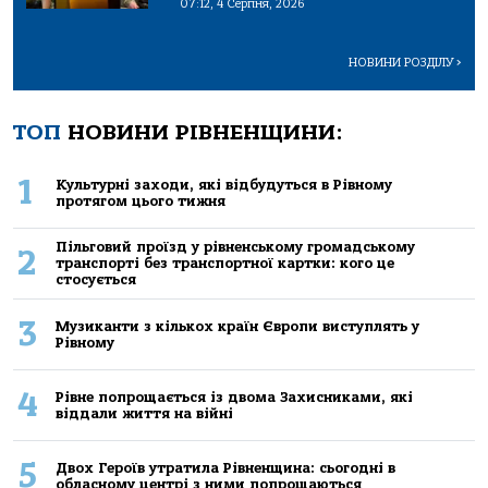
07:12, 4 Серпня, 2026
НОВИНИ РОЗДІЛУ
>
ТОП
НОВИНИ РІВНЕНЩИНИ:
1
Культурні заходи, які відбудуться в Рівному
протягом цього тижня
Пільговий проїзд у рівненському громадському
2
транспорті без транспортної картки: кого це
стосується
3
Музиканти з кількох країн Європи виступлять у
Рівному
4
Рівне попрощається із двома Захисниками, які
віддали життя на війні
5
Двох Героїв утратила Рівненщина: сьогодні в
обласному центрі з ними попрощаються