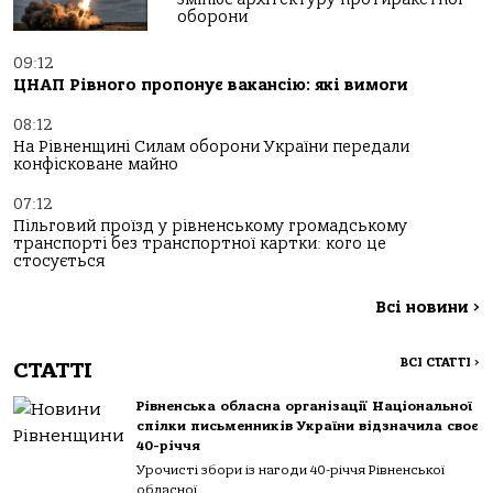
оборони
09:12
ЦНАП Рівного пропонує вакансію: які вимоги
08:12
На Рівненщині Силам оборони України передали
конфісковане майно
07:12
Пільговий проїзд у рівненському громадському
транспорті без транспортної картки: кого це
стосується
Всі новини
>
ВСІ СТАТТІ
>
СТАТТІ
Рівненська обласна організації Національної
спілки письменників України відзначила своє
40-річчя
Урочисті збори із нагоди 40-річчя Рівненської
обласної...