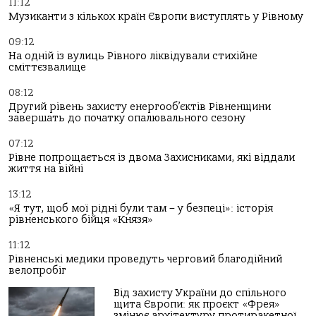
11:12
Музиканти з кількох країн Європи виступлять у Рівному
09:12
На одній із вулиць Рівного ліквідували стихійне
сміттєзвалище
08:12
Другий рівень захисту енергооб’єктів Рівненщини
завершать до початку опалювального сезону
07:12
Рівне попрощається із двома Захисниками, які віддали
життя на війні
13:12
«Я тут, щоб мої рідні були там – у безпеці»: історія
рівненського бійця «Князя»
11:12
Рівненські медики проведуть черговий благодійний
велопробіг
Від захисту України до спільного
щита Європи: як проєкт «Фрея»
змінює архітектуру протиракетної