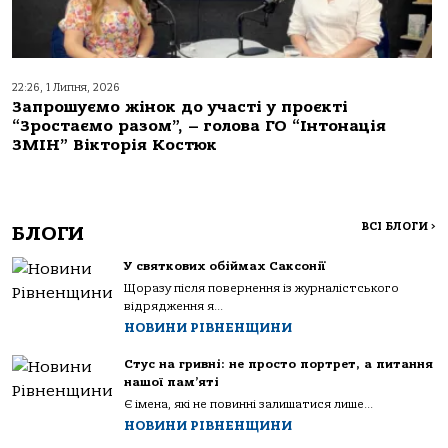
22:26, 1 Липня, 2026
Запрошуємо жінок до участі у проєкті
“Зростаємо разом”, – голова ГО “Інтонація
ЗМІН” Вікторія Костюк
ВСІ БЛОГИ
>
БЛОГИ
У святкових обіймах Саксонії
Щоразу після повернення із журналістського
відрядження я...
НОВИНИ РІВНЕНЩИНИ
Стус на гривні: не просто портрет, а питання
нашої пам’яті
Є імена, які не повинні залишатися лише...
НОВИНИ РІВНЕНЩИНИ