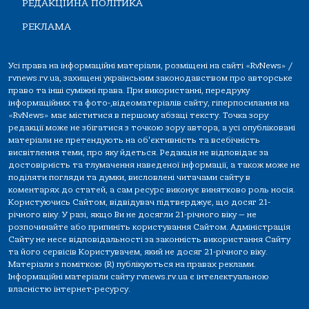
РЕДАКЦІЙНА ПОЛІТИКА
РЕКЛАМА
Усі права на інформаційні матеріали, розміщені на сайті «RvNews» /
rvnews.rv.ua, захищені українським законодавством про авторське
право та інші суміжні права. При використанні, передруку
інформаційних та фото-,відеоматеріалів сайту, гіперпосилання на
«RvNews» має міститися в першому абзаці тексту. Точка зору
редакції може не збігатися з точкою зору автора, а усі опубліковані
матеріали не претендують на об'єктивність та всебічність
висвітлення теми, про яку йдеться. Редакція не відповідає за
достовірність та тлумачення наведеної інформації, а також може не
поділяти погляди та думки, висловлені читачами сайту в
коментарях до статей, а сам ресурс виконує винятково роль носія.
Користуючись Сайтом, відвідувач підтверджує, що досяг 21-
річного віку. У разі, якщо Ви не досягли 21-річного віку — не
розпочинайте або припиніть користування Сайтом. Адміністрація
Сайту не несе відповідальності за законність використання Сайту
та його сервісів Користувачем, який не досяг 21-річного віку.
Матеріали з поміткою (R) публікуються на правах реклами.
Інформаційні матеріали сайту rvnews.rv.ua є інтелектуальною
власністю інтернет-ресурсу.