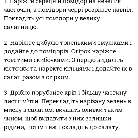
1. Наріжте середній помідор на невеликі
часточки, а помідори черрі розріжте навпіл.
Покладіть усі помідори у велику
салатницю.
2. Наріжте цибулю тоненькими смужками і
додайте до помідорів. Огірок наріжте
товстими скибочками. З перцю видаліть
кісточки та наріжте кільцями і додайте їх в
салат разом з огірком.
З. Дрібно порубайте кріп і більшу частину
листя м’яти. Перекладіть нарізану зелень в
миску з салатом, вичавіть оливки таким
чином, щоб видавити з них залишки
рідини, потім теж покладіть до салату.