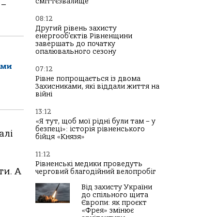
сміттєзвалище
 –
08:12
Другий рівень захисту
енергооб’єктів Рівненщини
завершать до початку
опалювального сезону
ами
07:12
Рівне попрощається із двома
Захисниками, які віддали життя на
війні
13:12
«Я тут, щоб мої рідні були там – у
безпеці»: історія рівненського
алі
бійця «Князя»
11:12
Рівненські медики проведуть
ти. А
черговий благодійний велопробіг
Від захисту України
до спільного щита
Європи: як проєкт
«Фрея» змінює