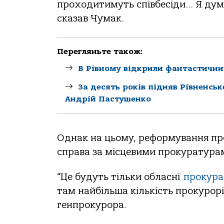
проходитимуть співбесіди… Я дума
сказав Чумак.
Перегляньте також:
В Рівному відкрили фантастични
За десять років підняв Рівненсь
Андрій Пастушенко
Однак на цьому, реформування про
справа за місцевими прокуратура
“Це будуть тільки обласні
прокура
там найбільша кількість прокурорі
генпрокурора.