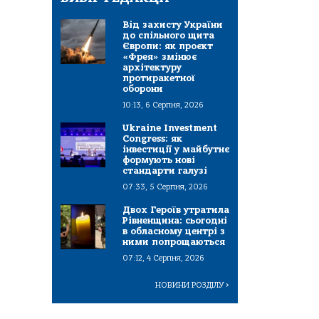
Від захисту України
до спільного щита
Європи: як проєкт
«Фрея» змінює
архітектуру
протиракетної
оборони
10:13, 6 Серпня, 2026
Ukraine Investment
Congress: як
інвестиції у майбутнє
формують нові
стандарти галузі
07:33, 5 Серпня, 2026
Двох Героїв утратила
Рівненщина: сьогодні
в обласному центрі з
ними попрощаються
07:12, 4 Серпня, 2026
НОВИНИ РОЗДІЛУ
>