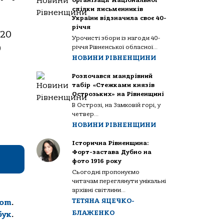
організації Національної
спілки письменників
України відзначила своє 40-
річчя
020
Урочисті збори із нагоди 40-
0
річчя Рівненської обласної...
НОВИНИ РІВНЕНЩИНИ
Розпочався мандрівний
табір «Стежками князів
Острозьких» на Рівненщині
В Острозі, на Замковій горі, у
четвер...
НОВИНИ РІВНЕНЩИНИ
Історична Рівненщина:
Форт-застава Дубно на
фото 1916 року
Сьогодні пропонуємо
читачам переглянути унікальні
архівні світлини...
ТЕТЯНА ЯЦЕЧКО-
com
.
БЛАЖЕНКО
бук
.