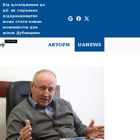
Від дослідження до
дії: як соціальне
підприємництво
може стати новою
можливістю для
жінок Дубенщини
СПЕЦТЕМА
рф
АВТОРИ
UANEWS