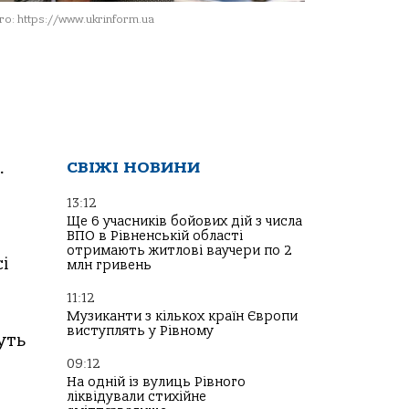
о: https://www.ukrinform.ua
СВІЖІ НОВИНИ
.
13:12
Ще 6 учасників бойових дій з числа
ВПО в Рівненській області
отримають житлові ваучери по 2
і
млн гривень
11:12
Музиканти з кількох країн Європи
виступлять у Рівному
уть
09:12
На одній із вулиць Рівного
ліквідували стихійне