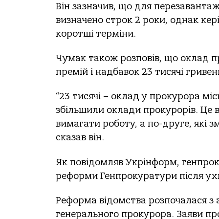
Він зазначив, що для перезаванта
визначено строк 2 роки, однак кер
коротші терміни.
Чумак також розповів, що оклад п
премій і надбавок 23 тисячі гривен
“23 тисячі – оклад у прокурора мі
збільшили оклади прокурорів. Це в
вимагати роботу, а по-друге, які 
сказав він.
Як повідомляв Укрінформ, генпро
реформи Генпрокуратури після ухв
Реформа відомства розпочалася з а
генерального прокурора. Заяви пр