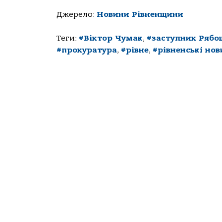
Джерело:
Новини Рівненщини
Теги:
#Віктор Чумак
,
#заступник Рябо
#прокуратура
,
#рівне
,
#рівненські но