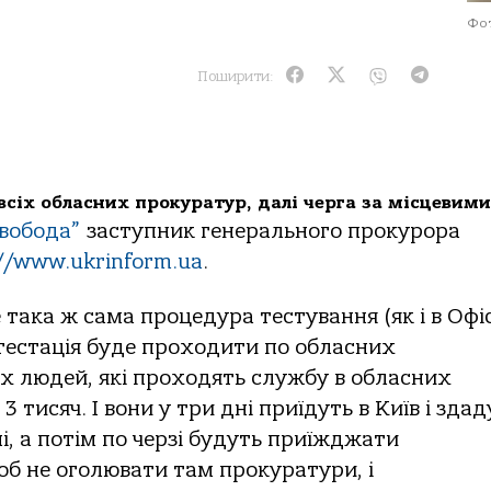
Фот
Поширити:
всіх обласних прокуратур, далі черга за місцевими
Свобода”
заступник генерального прокурора
://www.ukrinform.ua
.
е така ж сама процедура тестування (як і в Офіс
Атестація буде проходити по обласних
х людей, які проходять службу в обласних
 тисяч. І вони у три дні приїдуть в Київ і здад
ні, а потім по черзі будуть приїжджати
об не оголювати там прокуратури, і