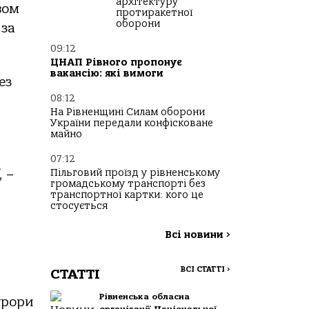
архітектуру
вом
протиракетної
оборони
 за
09:12
ЦНАП Рівного пропонує
вакансію: які вимоги
ез
08:12
На Рівненщині Силам оборони
України передали конфісковане
майно
07:12
Пільговий проїзд у рівненському
, –
громадському транспорті без
транспортної картки: кого це
стосується
Всі новини
>
ВСІ СТАТТІ
>
СТАТТІ
Рівненська обласна
урори