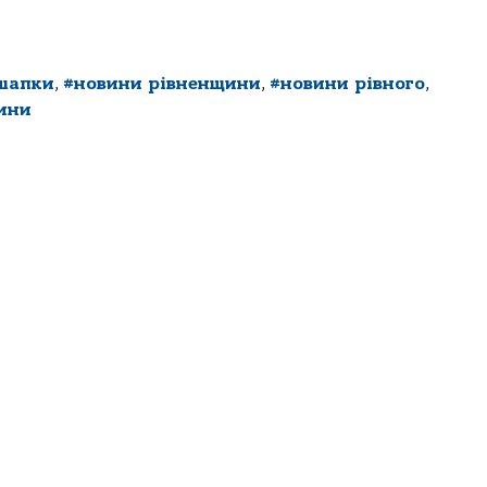
шапки
,
#новини рівненщини
,
#новини рівного
,
вини