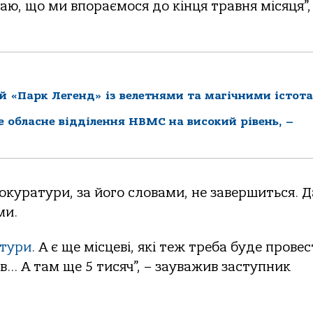
ю, що ми впораємося до кінця травня місяця”,
й «Парк Легенд» із велетнями та магічними істот
ке обласне відділення НВМС на високий рівень, –
куратури, за його словами, не завершиться. Д
ми.
тури
. А є ще місцеві, які теж треба буде провес
в… А там ще 5 тисяч”, – зауважив заступник