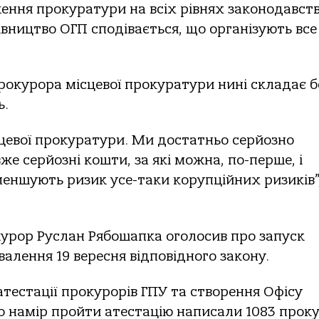
ження прокуратури на всіх рівнях законодавст
івництво ОГП сподівається, що організують все
рокурора місцевої прокуратури нині складає б
ь.
сцевої прокуратури. Ми достатньо серйозно
же серйозні кошти, за які можна, по-перше, і
зменшують ризик усе-таки корупційних ризиків”
курор Руслан Рябошапка оголосив про запуск
алення 19 вересня відповідного закону.
тестації прокурорів ГПУ та створення Офісу
о намір пройти атестацію написали 1083 прок