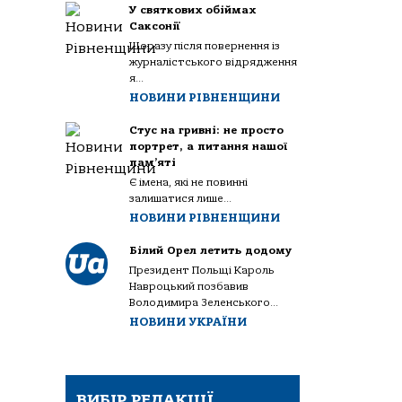
У святкових обіймах
Саксонії
Щоразу після повернення із
журналістського відрядження
я...
НОВИНИ РІВНЕНЩИНИ
Стус на гривні: не просто
портрет, а питання нашої
пам’яті
Є імена, які не повинні
залишатися лише...
НОВИНИ РІВНЕНЩИНИ
Білий Орел летить додому
Президент Польщі Кароль
Навроцький позбавив
Володимира Зеленського...
НОВИНИ УКРАЇНИ
ВИБІР РЕДАКЦІЇ