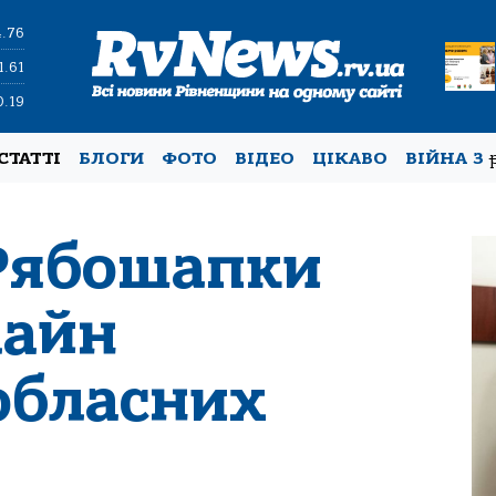
4.76
1.61
0.19
СТАТТІ
БЛОГИ
ФОТО
ВІДЕО
ЦІКАВО
ВІЙНА З
Рябошапки
лайн
обласних