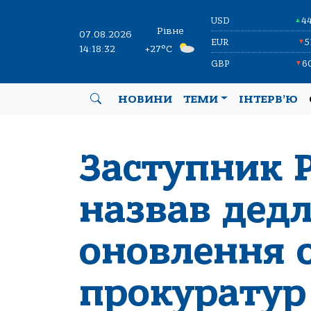
USD
4
▲
Рівне
07.08.2026
EUR
5
▼
14:18:32
+27°C
GBP
6
▼
НОВИНИ
ТЕМИ
ІНТЕРВ’Ю
Заступник 
назвав дед
оновлення 
прокуратур