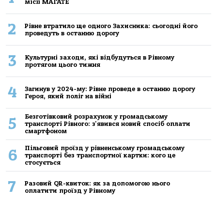
місії МАГАТЕ
2
Рівне втратило ще одного Захисника: сьогодні його
проведуть в останню дорогу
3
Культурні заходи, які відбудуться в Рівному
протягом цього тижня
4
Загинув у 2024-му: Рівне проведе в останню дорогу
Героя, який поліг на війні
Безготівковий розрахунок у громадському
5
транспорті Рівного: з'явився новий спосіб оплати
смартфоном
Пільговий проїзд у рівненському громадському
6
транспорті без транспортної картки: кого це
стосується
7
Разовий QR-квиток: як за допомогою нього
оплатити проїзд у Рівному