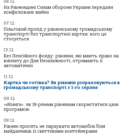
08:12
На Рівненщині Силам оборони України передали
конфісковане майно
07:12
Пільговий проїзд у рівненському громадському
транспорті без транспортної картки: кого це
стосується
13:12
Без Пенсійного фонду: рівняни, які мають право на
виплату до Дня Незалежності, отримають її
автоматично
11:12
Картка чи готівка? Як рівняни розраховуються в
громадському транспорті з 1-го серпня
09:12
«єКнига»: як 18-річним рівнянам скористатися цією
програмою
08:12
Рівнян просять не паркувати автомобілі біля
майданчиків із сміттєвими контейнерами