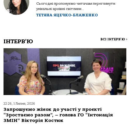
Сьогодні пропонуємо читачам переглянути
унікальні архівні світлини...
ТЕТЯНА ЯЦЕЧКО-БЛАЖЕНКО
ВСІ ІНТЕРВ'Ю
>
ІНТЕРВ'Ю
22:26, 1 Липня, 2026
Запрошуємо жінок до участі у проєкті
“Зростаємо разом”, – голова ГО “Інтонація
ЗМІН” Вікторія Костюк