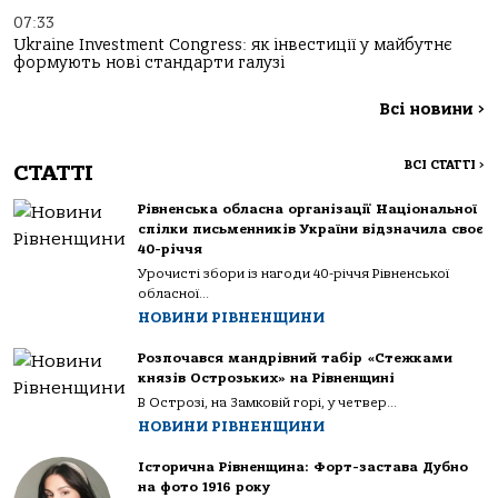
07:33
Ukraine Investment Congress: як інвестиції у майбутнє
формують нові стандарти галузі
Всі новини
>
ВСІ СТАТТІ
>
СТАТТІ
Рівненська обласна організації Національної
спілки письменників України відзначила своє
40-річчя
Урочисті збори із нагоди 40-річчя Рівненської
обласної...
НОВИНИ РІВНЕНЩИНИ
Розпочався мандрівний табір «Стежками
князів Острозьких» на Рівненщині
В Острозі, на Замковій горі, у четвер...
НОВИНИ РІВНЕНЩИНИ
Історична Рівненщина: Форт-застава Дубно
на фото 1916 року