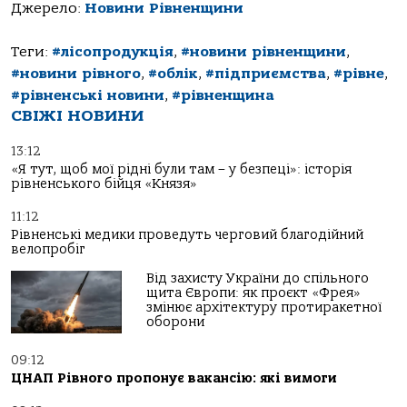
Джерело:
Новини Рівненщини
Теги:
#лісопродукція
,
#новини рівненщини
,
#новини рівного
,
#облік
,
#підприємства
,
#рівне
,
#рівненські новини
,
#рівненщина
СВІЖІ НОВИНИ
13:12
«Я тут, щоб мої рідні були там – у безпеці»: історія
рівненського бійця «Князя»
11:12
Рівненські медики проведуть черговий благодійний
велопробіг
Від захисту України до спільного
щита Європи: як проєкт «Фрея»
змінює архітектуру протиракетної
оборони
09:12
ЦНАП Рівного пропонує вакансію: які вимоги