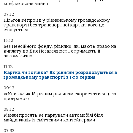
конфісковане майно
07:12
Пільговий проїзд у рівненському громадському
транспорті без транспортної картки: кого це
стосується
13:12
Без Пенсійного фонду: рівняни, які мають право на
виплату до Дня Незалежності, отримають її
автоматично
11:12
Картка чи готівка? Як рівняни розраховуються в
громадському транспорті з 1-го серпня
09:12
«єКнига»: як 18-річним рівнянам скористатися цією
програмою
08:12
Рівнян просять не паркувати автомобілі біля
майданчиків із сміттєвими контейнерами
07:33