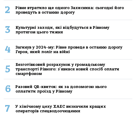
2
Рівне втратило ще одного Захисника: сьогодні його
проведуть в останню дорогу
3
Культурні заходи, які відбудуться в Рівному
протягом цього тижня
4
Загинув у 2024-му: Рівне проведе в останню дорогу
Героя, який поліг на війні
Безготівковий розрахунок у громадському
5
транспорті Рівного: з'явився новий спосіб оплати
смартфоном
6
Разовий QR-квиток: як за допомогою нього
оплатити проїзд у Рівному
7
У хімічному цеху ХАЕС визначили кращих
операторів спецводоочищення