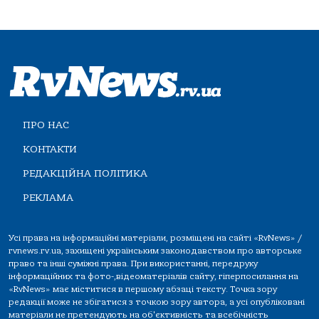
ПРО НАС
КОНТАКТИ
РЕДАКЦІЙНА ПОЛІТИКА
РЕКЛАМА
Усі права на інформаційні матеріали, розміщені на сайті «RvNews» /
rvnews.rv.ua, захищені українським законодавством про авторське
право та інші суміжні права. При використанні, передруку
інформаційних та фото-,відеоматеріалів сайту, гіперпосилання на
«RvNews» має міститися в першому абзаці тексту. Точка зору
редакції може не збігатися з точкою зору автора, а усі опубліковані
матеріали не претендують на об'єктивність та всебічність