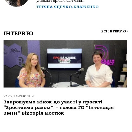
унікальні архівні світлини...
ТЕТЯНА ЯЦЕЧКО-БЛАЖЕНКО
ВСІ ІНТЕРВ'Ю
>
ІНТЕРВ'Ю
22:26, 1 Липня, 2026
Запрошуємо жінок до участі у проєкті
“Зростаємо разом”, – голова ГО “Інтонація
ЗМІН” Вікторія Костюк