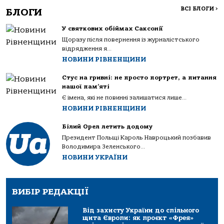
ВСІ БЛОГИ
>
БЛОГИ
У святкових обіймах Саксонії
Щоразу після повернення із журналістського
відрядження я...
НОВИНИ РІВНЕНЩИНИ
Стус на гривні: не просто портрет, а питання
нашої пам’яті
Є імена, які не повинні залишатися лише...
НОВИНИ РІВНЕНЩИНИ
Білий Орел летить додому
Президент Польщі Кароль Навроцький позбавив
Володимира Зеленського...
НОВИНИ УКРАЇНИ
ВИБІР РЕДАКЦІЇ
Від захисту України до спільного
щита Європи: як проєкт «Фрея»