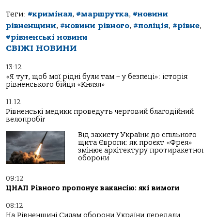
Теги:
#кримінал
,
#маршрутка
,
#новини
рівненщини
,
#новини рівного
,
#поліція
,
#рівне
,
#рівненські новини
СВІЖІ НОВИНИ
13:12
«Я тут, щоб мої рідні були там – у безпеці»: історія
рівненського бійця «Князя»
11:12
Рівненські медики проведуть черговий благодійний
велопробіг
Від захисту України до спільного
щита Європи: як проєкт «Фрея»
змінює архітектуру протиракетної
оборони
09:12
ЦНАП Рівного пропонує вакансію: які вимоги
08:12
На Рівненщині Силам оборони України передали