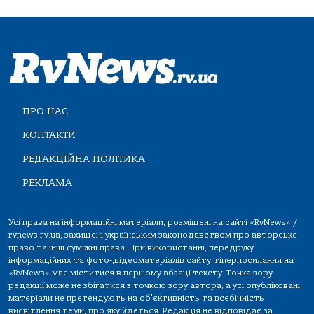
ПРО НАС
КОНТАКТИ
РЕДАКЦІЙНА ПОЛІТИКА
РЕКЛАМА
Усі права на інформаційні матеріали, розміщені на сайті «RvNews» /
rvnews.rv.ua, захищені українським законодавством про авторське
право та інші суміжні права. При використанні, передруку
інформаційних та фото-,відеоматеріалів сайту, гіперпосилання на
«RvNews» має міститися в першому абзаці тексту. Точка зору
редакції може не збігатися з точкою зору автора, а усі опубліковані
матеріали не претендують на об'єктивність та всебічність
висвітлення теми, про яку йдеться. Редакція не відповідає за