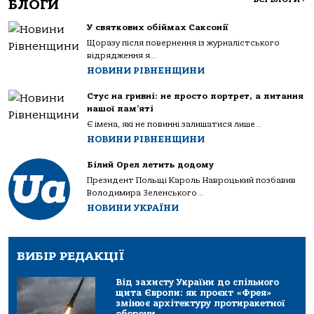
БЛОГИ
У святкових обіймах Саксонії
Щоразу після повернення із журналістського
відрядження я...
НОВИНИ РІВНЕНЩИНИ
Стус на гривні: не просто портрет, а питання
нашої пам’яті
Є імена, які не повинні залишатися лише...
НОВИНИ РІВНЕНЩИНИ
Білий Орел летить додому
Президент Польщі Кароль Навроцький позбавив
Володимира Зеленського...
НОВИНИ УКРАЇНИ
ВИБІР РЕДАКЦІЇ
Від захисту України до спільного
щита Європи: як проєкт «Фрея»
змінює архітектуру протиракетної
оборони