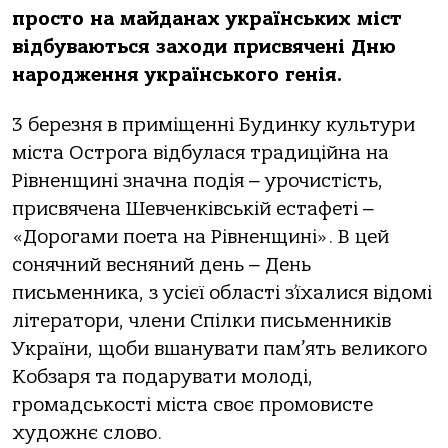
просто на майданах українських міст
відбуваються заходи присвячені Дню
народження українського генія.
3 березня в приміщенні Будинку культури
міста Острога відбулася традиційна на
Рівненщині значна подія ‒ урочистість,
присвячена Шевченківській естафеті ‒
«Дорогами поета на Рівненщині». В цей
сонячний весняний день ‒ День
письменника, з усієї області з’їхалися відомі
літератори, члени Спілки письменників
України, щоби вшанувати пам’ять великого
Кобзаря та подарувати молоді,
громадськості міста своє промовисте
художнє слово.