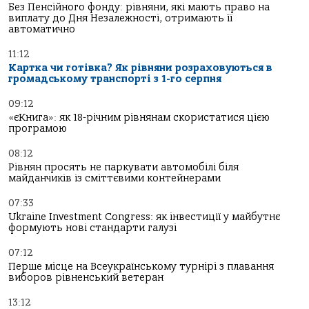
Без Пенсійного фонду: рівняни, які мають право на
виплату до Дня Незалежності, отримають її
автоматично
11:12
Картка чи готівка? Як рівняни розраховуються в
громадському транспорті з 1-го серпня
09:12
«єКнига»: як 18-річним рівнянам скористатися цією
програмою
08:12
Рівнян просять не паркувати автомобілі біля
майданчиків із сміттєвими контейнерами
07:33
Ukraine Investment Congress: як інвестиції у майбутнє
формують нові стандарти галузі
07:12
Перше місце на Всеукраїнському турнірі з плавання
виборов рівненський ветеран
13:12