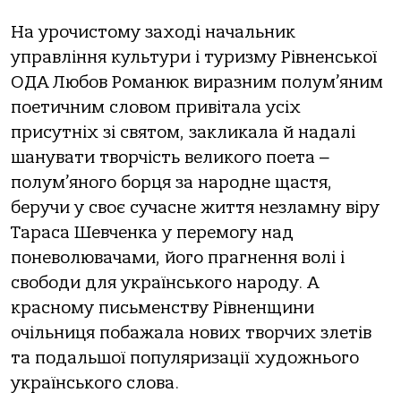
На урочистому заході начальник
управління культури і туризму Рівненської
ОДА Любов Романюк виразним полум’яним
поетичним словом привітала усіх
присутніх зі святом, закликала й надалі
шанувати творчість великого поета ‒
полум’яного борця за народне щастя,
беручи у своє сучасне життя незламну віру
Тараса Шевченка у перемогу над
поневолювачами, його прагнення волі і
свободи для українського народу. А
красному письменству Рівненщини
очільниця побажала нових творчих злетів
та подальшої популяризації художнього
українського слова.