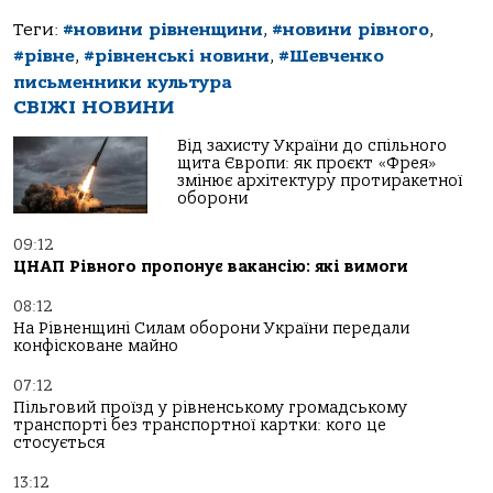
Теги:
#новини рівненщини
,
#новини рівного
,
#рівне
,
#рівненські новини
,
#Шевченко
письменники культура
СВІЖІ НОВИНИ
Від захисту України до спільного
щита Європи: як проєкт «Фрея»
змінює архітектуру протиракетної
оборони
09:12
ЦНАП Рівного пропонує вакансію: які вимоги
08:12
На Рівненщині Силам оборони України передали
конфісковане майно
07:12
Пільговий проїзд у рівненському громадському
транспорті без транспортної картки: кого це
стосується
13:12