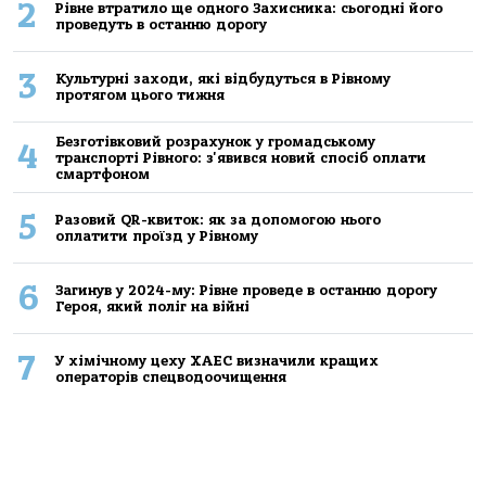
2
Рівне втратило ще одного Захисника: сьогодні його
проведуть в останню дорогу
3
Культурні заходи, які відбудуться в Рівному
протягом цього тижня
Безготівковий розрахунок у громадському
4
транспорті Рівного: з'явився новий спосіб оплати
смартфоном
5
Разовий QR-квиток: як за допомогою нього
оплатити проїзд у Рівному
6
Загинув у 2024-му: Рівне проведе в останню дорогу
Героя, який поліг на війні
7
У хімічному цеху ХАЕС визначили кращих
операторів спецводоочищення