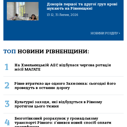
Донорів першої та другої груп крові
шукають на Рівненщині
13:12, 31 Липня, 2026
НОВИНИ РОЗДІЛУ
>
ТОП
НОВИНИ РІВНЕНЩИНИ:
1
На Хмельницькій АЕС відбулася чергова ротація
місії МАГАТЕ
2
Рівне втратило ще одного Захисника: сьогодні його
проведуть в останню дорогу
3
Культурні заходи, які відбудуться в Рівному
протягом цього тижня
Безготівковий розрахунок у громадському
4
транспорті Рівного: з'явився новий спосіб оплати
смартфоном