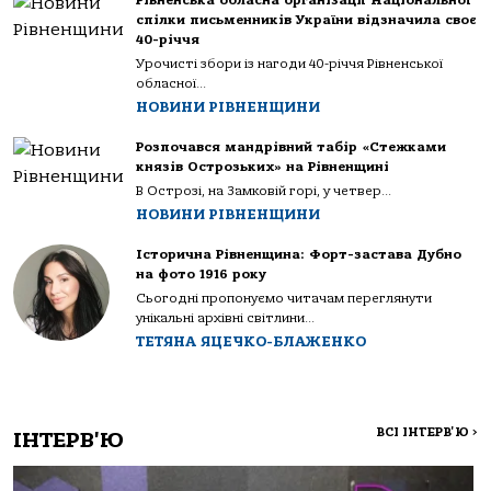
Рівненська обласна організації Національної
спілки письменників України відзначила своє
40-річчя
Урочисті збори із нагоди 40-річчя Рівненської
обласної...
НОВИНИ РІВНЕНЩИНИ
Розпочався мандрівний табір «Стежками
князів Острозьких» на Рівненщині
В Острозі, на Замковій горі, у четвер...
НОВИНИ РІВНЕНЩИНИ
Історична Рівненщина: Форт-застава Дубно
на фото 1916 року
Сьогодні пропонуємо читачам переглянути
унікальні архівні світлини...
ТЕТЯНА ЯЦЕЧКО-БЛАЖЕНКО
ВСІ ІНТЕРВ'Ю
>
ІНТЕРВ'Ю