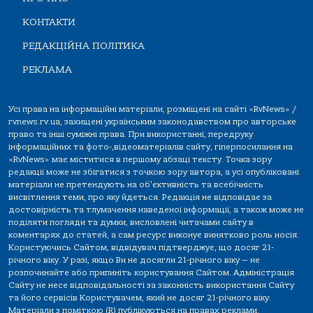
КОНТАКТИ
РЕДАКЦІЙНА ПОЛІТИКА
РЕКЛАМА
Усі права на інформаційні матеріали, розміщені на сайті «RvNews» /
rvnews.rv.ua, захищені українським законодавством про авторське
право та інші суміжні права. При використанні, передруку
інформаційних та фото-,відеоматеріалів сайту, гіперпосилання на
«RvNews» має міститися в першому абзаці тексту. Точка зору
редакції може не збігатися з точкою зору автора, а усі опубліковані
матеріали не претендують на об'єктивність та всебічність
висвітлення теми, про яку йдеться. Редакція не відповідає за
достовірність та тлумачення наведеної інформації, а також може не
поділяти погляди та думки, висловлені читачами сайту в
коментарях до статей, а сам ресурс виконує винятково роль носія.
Користуючись Сайтом, відвідувач підтверджує, що досяг 21-
річного віку. У разі, якщо Ви не досягли 21-річного віку — не
розпочинайте або припиніть користування Сайтом. Адміністрація
Сайту не несе відповідальності за законність використання Сайту
та його сервісів Користувачем, який не досяг 21-річного віку.
Матеріали з поміткою (R) публікуються на правах реклами.