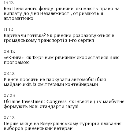
13:12
Без Пенсійного фонду: рівняни, які мають право на
виплату до Дня Незалежності, отримають її
автоматично
11:12
Картка чи готівка? Як рівняни розраховуються в
громадському транспорті з 1-го серпня
09:12
«єКнига»: як 18-річним рівнянам скористатися цією
програмою
08:12
Рівнян просять не паркувати автомобілі біля
майданчиків із сміттєвими контейнерами
07:33
Ukraine Investment Congress: як інвестиції у майбутнє
формують нові стандарти галузі
07:12
Перше місце на Всеукраїнському турнірі з плавання
виборов рівненський ветеран