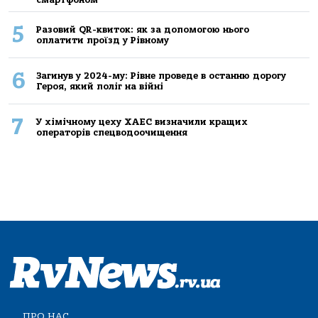
5
Разовий QR-квиток: як за допомогою нього
оплатити проїзд у Рівному
6
Загинув у 2024-му: Рівне проведе в останню дорогу
Героя, який поліг на війні
7
У хімічному цеху ХАЕС визначили кращих
операторів спецводоочищення
ПРО НАС