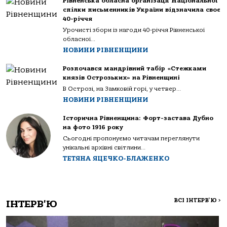
Рівненська обласна організації Національної
спілки письменників України відзначила своє
40-річчя
Урочисті збори із нагоди 40-річчя Рівненської
обласної...
НОВИНИ РІВНЕНЩИНИ
Розпочався мандрівний табір «Стежками
князів Острозьких» на Рівненщині
В Острозі, на Замковій горі, у четвер...
НОВИНИ РІВНЕНЩИНИ
Історична Рівненщина: Форт-застава Дубно
на фото 1916 року
Сьогодні пропонуємо читачам переглянути
унікальні архівні світлини...
ТЕТЯНА ЯЦЕЧКО-БЛАЖЕНКО
ВСІ ІНТЕРВ'Ю
>
ІНТЕРВ'Ю