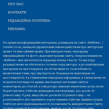
ПРО НАС
КОНТАКТИ
РЕДАКЦІЙНА ПОЛІТИКА
РЕКЛАМА
Усі права на інформаційні матеріали, розміщені на сайті «RvNews» /
rvnews.rv.ua, захищені українським законодавством про авторське
право та інші суміжні права. При використанні, передруку
інформаційних та фото-,відеоматеріалів сайту, гіперпосилання на
«RvNews» має міститися в першому абзаці тексту. Точка зору
редакції може не збігатися з точкою зору автора, а усі опубліковані
матеріали не претендують на об'єктивність та всебічність
висвітлення теми, про яку йдеться. Редакція не відповідає за
достовірність та тлумачення наведеної інформації, а також може не
поділяти погляди та думки, висловлені читачами сайту в
коментарях до статей, а сам ресурс виконує винятково роль носія.
Користуючись Сайтом, відвідувач підтверджує, що досяг 21-
річного віку. У разі, якщо Ви не досягли 21-річного віку — не
розпочинайте або припиніть користування Сайтом. Адміністрація
Сайту не несе відповідальності за законність використання Сайту
та його сервісів Користувачем, який не досяг 21-річного віку.