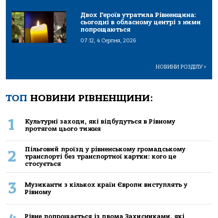
Двох Героїв утратила Рівненщина:
сьогодні в обласному центрі з ними
попрощаються
07:12, 4 Серпня, 2026
НОВИНИ РОЗДІЛУ
>
ТОП
НОВИНИ РІВНЕНЩИНИ:
1
Культурні заходи, які відбудуться в Рівному
протягом цього тижня
Пільговий проїзд у рівненському громадському
2
транспорті без транспортної картки: кого це
стосується
3
Музиканти з кількох країн Європи виступлять у
Рівному
Рівне попрощається із двома Захисниками, які