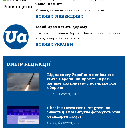
нашої пам’яті
Є імена, які не повинні залишатися лише...
НОВИНИ РІВНЕНЩИНИ
Білий Орел летить додому
Президент Польщі Кароль Навроцький позбавив
Володимира Зеленського...
НОВИНИ УКРАЇНИ
ВИБІР РЕДАКЦІЇ
Від захисту України до спільного
щита Європи: як проєкт «Фрея»
змінює архітектуру протиракетної
оборони
10:13, 6 Серпня, 2026
Ukraine Investment Congress: як
інвестиції у майбутнє формують нові
стандарти галузі
07:33, 5 Серпня, 2026