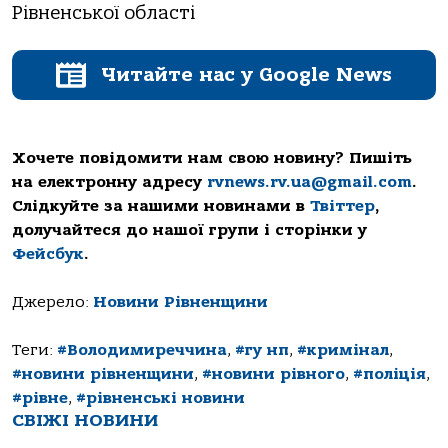
Рівненської області
Читайте нас у Google News
Хочете повідомити нам свою новину? Пишіть
на електронну адресу
rvnews.rv.ua@gmail.com
.
Слідкуйте за нашими новинами в
Твіттер
,
долучайтеся до нашої групи і сторінки у
Фейсбук
.
Джерело:
Новини Рівненщини
Теги:
#Володимиреччина
,
#гу нп
,
#кримінал
,
#новини рівненщини
,
#новини рівного
,
#поліція
,
#рівне
,
#рівненські новини
СВІЖІ НОВИНИ