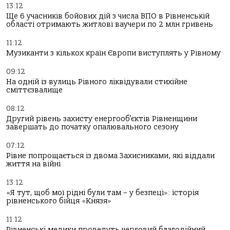
13:12
Ще 6 учасників бойових дій з числа ВПО в Рівненській
області отримають житлові ваучери по 2 млн гривень
11:12
Музиканти з кількох країн Європи виступлять у Рівному
09:12
На одній із вулиць Рівного ліквідували стихійне
сміттєзвалище
08:12
Другий рівень захисту енергооб’єктів Рівненщини
завершать до початку опалювального сезону
07:12
Рівне попрощається із двома Захисниками, які віддали
життя на війні
13:12
«Я тут, щоб мої рідні були там – у безпеці»: історія
рівненського бійця «Князя»
11:12
Рівненські медики проведуть черговий благодійний