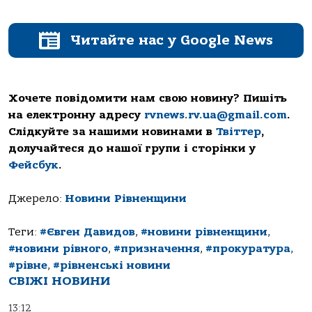
Читайте нас у Google News
Хочете повідомити нам свою новину? Пишіть
на електронну адресу
rvnews.rv.ua@gmail.com
.
Слідкуйте за нашими новинами в
Твіттер
,
долучайтеся до нашої групи і сторінки у
Фейсбук
.
Джерело:
Новини Рівненщини
Теги:
#Євген Давидов
,
#новини рівненщини
,
#новини рівного
,
#призначення
,
#прокуратура
,
#рівне
,
#рівненські новини
СВІЖІ НОВИНИ
13:12