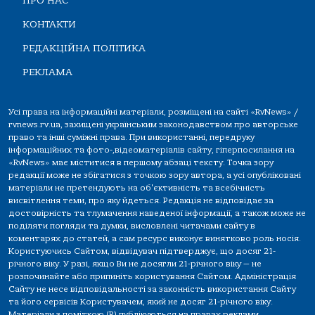
ПРО НАС
КОНТАКТИ
РЕДАКЦІЙНА ПОЛІТИКА
РЕКЛАМА
Усі права на інформаційні матеріали, розміщені на сайті «RvNews» /
rvnews.rv.ua, захищені українським законодавством про авторське
право та інші суміжні права. При використанні, передруку
інформаційних та фото-,відеоматеріалів сайту, гіперпосилання на
«RvNews» має міститися в першому абзаці тексту. Точка зору
редакції може не збігатися з точкою зору автора, а усі опубліковані
матеріали не претендують на об'єктивність та всебічність
висвітлення теми, про яку йдеться. Редакція не відповідає за
достовірність та тлумачення наведеної інформації, а також може не
поділяти погляди та думки, висловлені читачами сайту в
коментарях до статей, а сам ресурс виконує винятково роль носія.
Користуючись Сайтом, відвідувач підтверджує, що досяг 21-
річного віку. У разі, якщо Ви не досягли 21-річного віку — не
розпочинайте або припиніть користування Сайтом. Адміністрація
Сайту не несе відповідальності за законність використання Сайту
та його сервісів Користувачем, який не досяг 21-річного віку.
Матеріали з поміткою (R) публікуються на правах реклами.