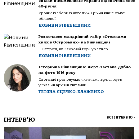
спілки письменників України відзначила своє
40-річчя
Урочисті збори із нагоди 40-річчя Рівненської
обласної...
НОВИНИ РІВНЕНЩИНИ
Розпочався мандрівний табір «Стежками
князів Острозьких» на Рівненщині
В Острозі, на Замковій горі, у четвер...
НОВИНИ РІВНЕНЩИНИ
Історична Рівненщина: Форт-застава Дубно
на фото 1916 року
Сьогодні пропонуємо читачам переглянути
унікальні архівні світлини...
ТЕТЯНА ЯЦЕЧКО-БЛАЖЕНКО
ВСІ ІНТЕРВ'Ю
>
ІНТЕРВ'Ю