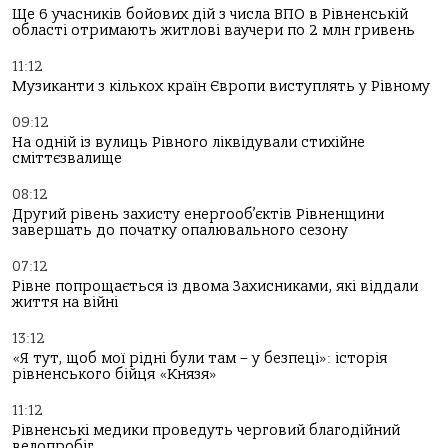
Ще 6 учасників бойових дій з числа ВПО в Рівненській
області отримають житлові ваучери по 2 млн гривень
11:12
Музиканти з кількох країн Європи виступлять у Рівному
09:12
На одній із вулиць Рівного ліквідували стихійне
сміттєзвалище
08:12
Другий рівень захисту енергооб’єктів Рівненщини
завершать до початку опалювального сезону
07:12
Рівне попрощається із двома Захисниками, які віддали
життя на війні
13:12
«Я тут, щоб мої рідні були там – у безпеці»: історія
рівненського бійця «Князя»
11:12
Рівненські медики проведуть черговий благодійний
велопробіг