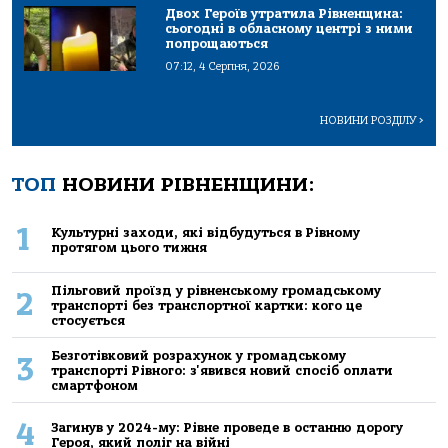
Двох Героїв утратила Рівненщина:
сьогодні в обласному центрі з ними
попрощаються
07:12, 4 Серпня, 2026
НОВИНИ РОЗДІЛУ
>
ТОП
НОВИНИ РІВНЕНЩИНИ:
1
Культурні заходи, які відбудуться в Рівному
протягом цього тижня
Пільговий проїзд у рівненському громадському
2
транспорті без транспортної картки: кого це
стосується
Безготівковий розрахунок у громадському
3
транспорті Рівного: з'явився новий спосіб оплати
смартфоном
4
Загинув у 2024-му: Рівне проведе в останню дорогу
Героя, який поліг на війні