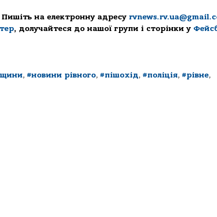
 Пишіть на електронну адресу
rvnews.rv.ua@gmail.
ттер
, долучайтеся до нашої групи і сторінки у
Фейс
нщини
,
#новини рівного
,
#пішохід
,
#поліція
,
#рівне
,