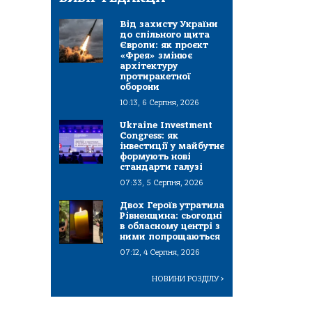
Від захисту України
до спільного щита
Європи: як проєкт
«Фрея» змінює
архітектуру
протиракетної
оборони
10:13, 6 Серпня, 2026
Ukraine Investment
Congress: як
інвестиції у майбутнє
формують нові
стандарти галузі
07:33, 5 Серпня, 2026
Двох Героїв утратила
Рівненщина: сьогодні
в обласному центрі з
ними попрощаються
07:12, 4 Серпня, 2026
НОВИНИ РОЗДІЛУ
>