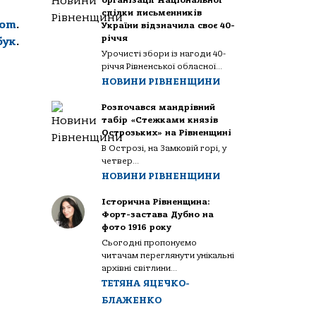
організації Національної
спілки письменників
com
.
України відзначила своє 40-
річчя
бук
.
Урочисті збори із нагоди 40-
річчя Рівненської обласної...
НОВИНИ РІВНЕНЩИНИ
Розпочався мандрівний
табір «Стежками князів
Острозьких» на Рівненщині
В Острозі, на Замковій горі, у
четвер...
НОВИНИ РІВНЕНЩИНИ
Історична Рівненщина:
Форт-застава Дубно на
фото 1916 року
Сьогодні пропонуємо
читачам переглянути унікальні
архівні світлини...
ТЕТЯНА ЯЦЕЧКО-
БЛАЖЕНКО