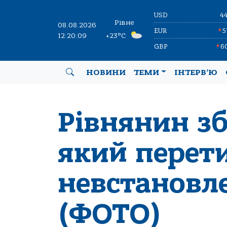
USD
4
Рівне
08.08.2026
EUR
5
▼
12:20:10
+23°C
GBP
6
▼
НОВИНИ
ТЕМИ
ІНТЕРВ’Ю
Рівнянин з
який перети
невстановл
(ФОТО)