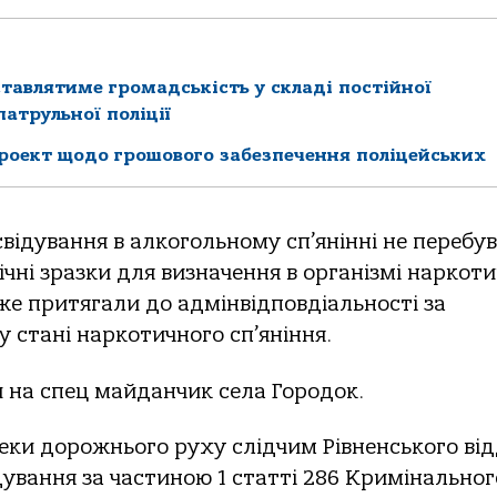
ставлятиме громадськість у складі постійної
атрульної поліції
роект щодо грошового забезпечення поліцейських
відування в алкогольному сп’янінні не перебув
ічні зразки для визначення в організмі наркоти
вже притягали до адмінвідповдіальності за
 стані наркотичного сп’яніння.
 на спец майданчик села Городок.
ки дорожнього руху слідчим Рівненського від
дування за частиною 1 статті 286 Кримінальног