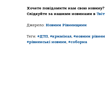
Хочете повідомити нам свою новину?
Слідкуйте за нашими новинами в
Тві
Джерело:
Новини Рівненщини
Теги:
#ДТП
,
#кримінал
,
#новини рівне
#рівненські новини
,
#соборна