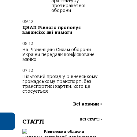
архітектуру
протиракетної
оборони
09:12
ЦНАП Рівного пропонує
вакансію: які вимоги
08:12
На Рівненщині Силам оборони
України передали конфісковане
майно
07:12
Пільговий проїзд у рівненському
громадському транспорті без
транспортної картки: кого це
стосується
Всі новини
>
ВСІ СТАТТІ
>
СТАТТІ
Рівненська обласна