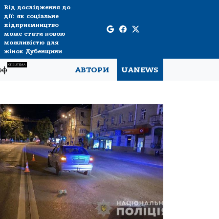
Від дослідження до
дії: як соціальне
підприємництво
може стати новою
можливістю для
жінок Дубенщини
СПЕЦТЕМА
рф
АВТОРИ
UANEWS