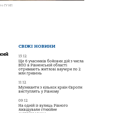
о ГУ НП
СВІЖІ НОВИНИ
який
13:12
Ще 6 учасників бойових дій з числа
ВПО в Рівненській області
отримають житлові ваучери по 2
млн гривень
11:12
Музиканти з кількох країн Європи
виступлять у Рівному
09:12
На одній із вулиць Рівного
ліквідували стихійне