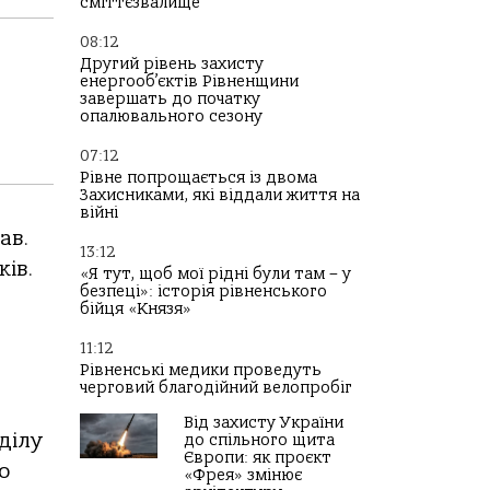
сміттєзвалище
08:12
Другий рівень захисту
енергооб’єктів Рівненщини
завершать до початку
опалювального сезону
07:12
Рівне попрощається із двома
Захисниками, які віддали життя на
війні
ав.
13:12
ків.
«Я тут, щоб мої рідні були там – у
безпеці»: історія рівненського
бійця «Князя»
11:12
Рівненські медики проведуть
черговий благодійний велопробіг
Від захисту України
ділу
до спільного щита
Європи: як проєкт
о
«Фрея» змінює