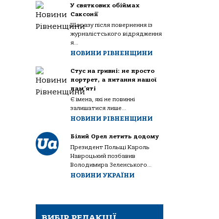
У святкових обіймах
Саксонії
Щоразу після повернення із
журналістського відрядження
я...
НОВИНИ РІВНЕНЩИНИ
Стус на гривні: не просто
портрет, а питання нашої
пам’яті
Є імена, які не повинні
залишатися лише...
НОВИНИ РІВНЕНЩИНИ
Білий Орел летить додому
Президент Польщі Кароль
Навроцький позбавив
Володимира Зеленського...
НОВИНИ УКРАЇНИ
ВИБІР РЕДАКЦІЇ