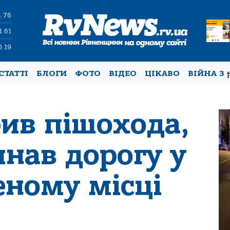
4.76
1.61
0.19
СТАТТІ
БЛОГИ
ФОТО
ВІДЕО
ЦІКАВО
ВІЙНА З
бив пішохода,
нав дорогу у
еному місці