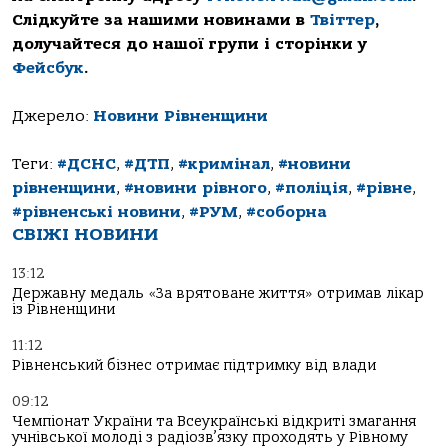
Слідкуйте за нашими новинами в
Твіттер
,
долучайтеся до нашої групи і сторінки у
Фейсбук
.
Джерело:
Новини Рівненщини
Теги:
#ДСНС
,
#ДТП
,
#кримінал
,
#новини
рівненщини
,
#новини рівного
,
#поліція
,
#рівне
,
#рівненські новини
,
#РУМ
,
#соборна
СВІЖІ НОВИНИ
13:12
Державну медаль «За врятоване життя» отримав лікар
із Рівненщини
11:12
Рівненський бізнес отримає підтримку від влади
09:12
Чемпіонат України та Всеукраїнські відкриті змагання
учнівської молоді з радіозв’язку проходять у Рівному