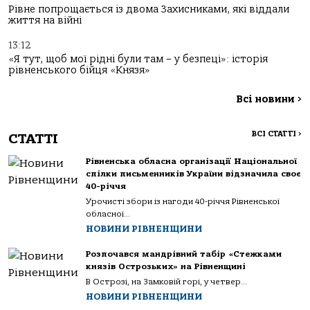
Рівне попрощається із двома Захисниками, які віддали
життя на війні
13:12
«Я тут, щоб мої рідні були там – у безпеці»: історія
рівненського бійця «Князя»
Всі новини
>
ВСІ СТАТТІ
>
СТАТТІ
Рівненська обласна організації Національної
спілки письменників України відзначила своє
40-річчя
Урочисті збори із нагоди 40-річчя Рівненської
обласної...
НОВИНИ РІВНЕНЩИНИ
Розпочався мандрівний табір «Стежками
князів Острозьких» на Рівненщині
В Острозі, на Замковій горі, у четвер...
НОВИНИ РІВНЕНЩИНИ