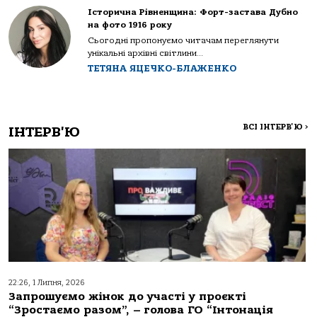
Історична Рівненщина: Форт-застава Дубно
на фото 1916 року
Сьогодні пропонуємо читачам переглянути
унікальні архівні світлини...
ТЕТЯНА ЯЦЕЧКО-БЛАЖЕНКО
ВСІ ІНТЕРВ'Ю
>
ІНТЕРВ'Ю
22:26, 1 Липня, 2026
Запрошуємо жінок до участі у проєкті
“Зростаємо разом”, – голова ГО “Інтонація