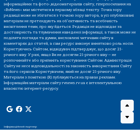
інформаційних та фото-,відеоматеріалів сайту, гіперпосилання на
«RvNews» має міститися в першому абзаці тексту. Точка зору
редакції може не збігатися з точкою зору автора, а усі опубліковані
матеріали не претендують на об'єктивність та всебічність
висвітлення теми, про яку йдеться. Редакція не відповідає за
достовірність та тлумачення наведеної інформації, а також може не
поділяти погляди та думки, висловлені читачами сайту в
коментарях до статей, а сам ресурс виконує винятково роль носія.
Користуючись Сайтом, відвідувач підтверджує, що досяг 21-
річного віку. У разі, якщо Ви не досягли 21-річного віку — не
розпочинайте або припиніть користування Сайтом. Адміністрація
Сайту не несе відповідальності за законність використання Сайту
та його сервісів Користувачем, який не досяг 21-річного віку.
Матеріали з поміткою (R) публікуються на правах реклами.
Інформаційні матеріали сайту rvnews.rv.ua є інтелектуальною
власністю інтернет-ресурсу.
Інформаційний партнер: