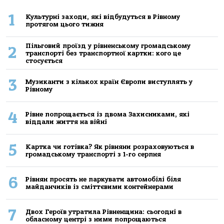
1
Культурні заходи, які відбудуться в Рівному
протягом цього тижня
Пільговий проїзд у рівненському громадському
2
транспорті без транспортної картки: кого це
стосується
3
Музиканти з кількох країн Європи виступлять у
Рівному
4
Рівне попрощається із двома Захисниками, які
віддали життя на війні
5
Картка чи готівка? Як рівняни розраховуються в
громадському транспорті з 1-го серпня
6
Рівнян просять не паркувати автомобілі біля
майданчиків із сміттєвими контейнерами
7
Двох Героїв утратила Рівненщина: сьогодні в
обласному центрі з ними попрощаються