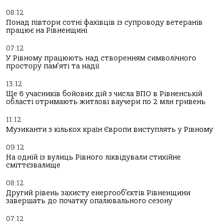
08:12
Понад півтори сотні фахівців із супроводу ветеранів
працює на Рівненщині
07:12
У Рівному працюють над створенням символічного
простору пам’яті та надії
13:12
Ще 6 учасників бойових дій з числа ВПО в Рівненській
області отримають житлові ваучери по 2 млн гривень
11:12
Музиканти з кількох країн Європи виступлять у Рівному
09:12
На одній із вулиць Рівного ліквідували стихійне
сміттєзвалище
08:12
Другий рівень захисту енергооб’єктів Рівненщини
завершать до початку опалювального сезону
07:12