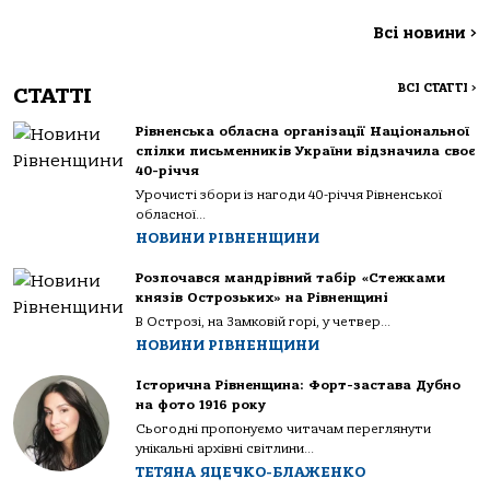
Всі новини
>
ВСІ СТАТТІ
>
СТАТТІ
Рівненська обласна організації Національної
спілки письменників України відзначила своє
40-річчя
Урочисті збори із нагоди 40-річчя Рівненської
обласної...
НОВИНИ РІВНЕНЩИНИ
Розпочався мандрівний табір «Стежками
князів Острозьких» на Рівненщині
В Острозі, на Замковій горі, у четвер...
НОВИНИ РІВНЕНЩИНИ
Історична Рівненщина: Форт-застава Дубно
на фото 1916 року
Сьогодні пропонуємо читачам переглянути
унікальні архівні світлини...
ТЕТЯНА ЯЦЕЧКО-БЛАЖЕНКО