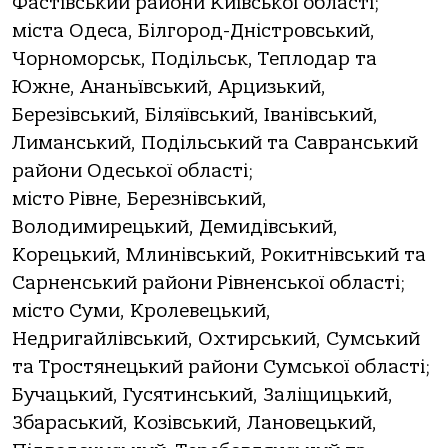
Фастівський райони Київської області;
міста Одеса, Білгород-Дністровський,
Чорноморськ, Подільськ, Теплодар та
Южне, Ананьївський, Арцизький,
Березівський, Біляївський, Іванівський,
Лиманський, Подільський та Савранський
райони Одеської області;
місто Рівне, Березнівський,
Володимирецький, Демидівський,
Корецький, Млинівський, Рокитнівський та
Сарненський райони Рівненської області;
місто Суми, Кролевецький,
Недригайлівський, Охтирський, Сумський
та Тростянецький райони Сумської області;
Бучацький, Гусятинський, Заліщицький,
Збараський, Козівський, Лановецький,