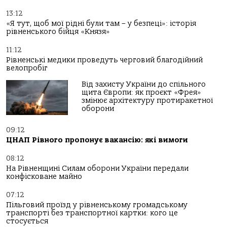
13:12
«Я тут, щоб мої рідні були там – у безпеці»: історія
рівненського бійця «Князя»
11:12
Рівненські медики проведуть черговий благодійний
велопробіг
Від захисту України до спільного
щита Європи: як проєкт «Фрея»
змінює архітектуру протиракетної
оборони
09:12
ЦНАП Рівного пропонує вакансію: які вимоги
08:12
На Рівненщині Силам оборони України передали
конфісковане майно
07:12
Пільговий проїзд у рівненському громадському
транспорті без транспортної картки: кого це
стосується