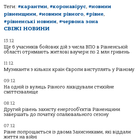
Теги:
#карантин
,
#коронавірус
,
#новини
рівненщини
,
#новини рівного
,
#рівне
,
#рівненські новини
,
#червона зона
СВІЖІ НОВИНИ
13:12
Ще 6 учасників бойових дій з числа ВПО в Рівненській
області отримають житлові ваучери по 2 млн гривень
11:12
Музиканти з кількох країн Європи виступлять у Рівному
09:12
На одній із вулиць Рівного ліквідували стихійне
сміттєзвалище
08:12
Другий рівень захисту енергооб’єктів Рівненщини
завершать до початку опалювального сезону
07:12
Рівне попрощається із двома Захисниками, які віддали
життя на війні