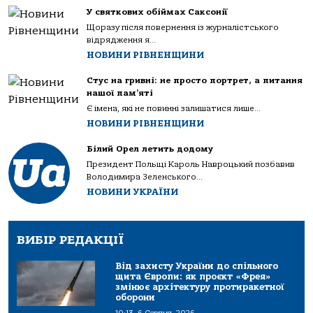
У святкових обіймах Саксонії
Щоразу після повернення із журналістського
відрядження я...
НОВИНИ РІВНЕНЩИНИ
Стус на гривні: не просто портрет, а питання
нашої пам’яті
Є імена, які не повинні залишатися лише...
НОВИНИ РІВНЕНЩИНИ
Білий Орел летить додому
Президент Польщі Кароль Навроцький позбавив
Володимира Зеленського...
НОВИНИ УКРАЇНИ
ВИБІР РЕДАКЦІЇ
Від захисту України до спільного
щита Європи: як проєкт «Фрея»
змінює архітектуру протиракетної
оборони