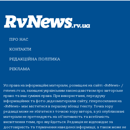
ПРО НАС
КОНТАКТИ
РЕДАКЦІЙНА ПОЛІТИКА
РЕКЛАМА
Усі права на інформаційні матеріали, розміщені на сайті «RvNews» /
rvnews.rv.ua, захищені українським законодавством про авторське
право та інші суміжні права. При використанні, передруку
інформаційних та фото-,відеоматеріалів сайту, гіперпосилання на
«RvNews» має міститися в першому абзаці тексту. Точка зору
редакції може не збігатися з точкою зору автора, а усі опубліковані
матеріали не претендують на об'єктивність та всебічність
висвітлення теми, про яку йдеться. Редакція не відповідає за
достовірність та тлумачення наведеної інформації, а також може не