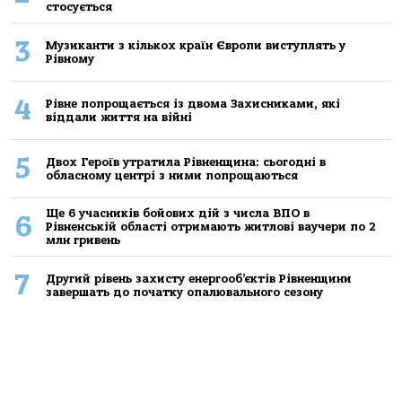
стосується
3
Музиканти з кількох країн Європи виступлять у
Рівному
4
Рівне попрощається із двома Захисниками, які
віддали життя на війні
5
Двох Героїв утратила Рівненщина: сьогодні в
обласному центрі з ними попрощаються
Ще 6 учасників бойових дій з числа ВПО в
6
Рівненській області отримають житлові ваучери по 2
млн гривень
7
Другий рівень захисту енергооб’єктів Рівненщини
завершать до початку опалювального сезону