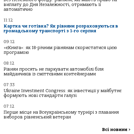
виплату до Дня Незалежності, отримають її
автоматично
11:12
Картка чи готівка? Як рівняни розраховуються в
громадському транспорті з 1-го серпня
09:12
«єКнига»: як 18-річним рівнянам скористатися цією
програмою
08:12
Рівнян просять не паркувати автомобілі біля
майданчиків із сміттєвими контейнерами
07:33
Ukraine Investment Congress: як інвестиції у майбутнє
формують нові стандарти галузі
07:12
Перше місце на Всеукраїнському турнірі з плавання
виборов рівненський ветеран
Всі новини
>