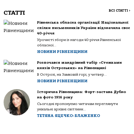
ВСІ СТАТТІ
>
СТАТТІ
Рівненська обласна організації Національної
спілки письменників України відзначила своє
40-річчя
Урочисті збори із нагоди 40-річчя Рівненської
обласної...
НОВИНИ РІВНЕНЩИНИ
Розпочався мандрівний табір «Стежками
князів Острозьких» на Рівненщині
В Острозі, на Замковій горі, у четвер...
НОВИНИ РІВНЕНЩИНИ
Історична Рівненщина: Форт-застава Дубно
на фото 1916 року
Сьогодні пропонуємо читачам переглянути
унікальні архівні світлини...
ТЕТЯНА ЯЦЕЧКО-БЛАЖЕНКО