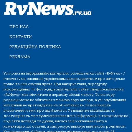
ПРО НАС
КОНТАКТИ
РЕДАКЦІЙНА ПОЛІТИКА
РЕКЛАМА
Усі права на інформаційні матеріали, розміщені на сайті «RvNews» /
rvnews.rv.ua, захищені українським законодавством про авторське
право та інші суміжні права. При використанні, передруку
інформаційних та фото-,відеоматеріалів сайту, гіперпосилання на
«RvNews» має міститися в першому абзаці тексту. Точка зору
редакції може не збігатися з точкою зору автора, а усі опубліковані
матеріали не претендують на об'єктивність та всебічність
висвітлення теми, про яку йдеться. Редакція не відповідає за
достовірність та тлумачення наведеної інформації, а також може не
поділяти погляди та думки, висловлені читачами сайту в
коментарях до статей, а сам ресурс виконує винятково роль носія.
Користуючись Сайтом, відвідувач підтверджує, що досяг 21-