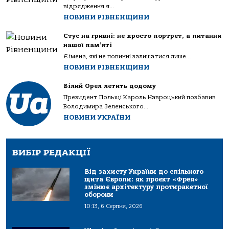
відрядження я...
НОВИНИ РІВНЕНЩИНИ
Стус на гривні: не просто портрет, а питання
нашої пам’яті
Є імена, які не повинні залишатися лише...
НОВИНИ РІВНЕНЩИНИ
Білий Орел летить додому
Президент Польщі Кароль Навроцький позбавив
Володимира Зеленського...
НОВИНИ УКРАЇНИ
ВИБІР РЕДАКЦІЇ
Від захисту України до спільного
щита Європи: як проєкт «Фрея»
змінює архітектуру протиракетної
оборони
10:13, 6 Серпня, 2026