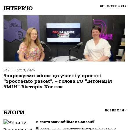
ВСІ ІНТЕРВ'Ю
>
ІНТЕРВ'Ю
22:26, 1 Липня, 2026
Запрошуємо жінок до участі у проєкті
“Зростаємо разом”, – голова ГО “Інтонація
ЗМІН” Вікторія Костюк
ВСІ БЛОГИ
>
БЛОГИ
У святкових обіймах Саксонії
Щоразу після повернення із журналістського