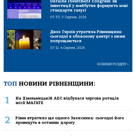
Ukraine Investment Congress: як
інвестиції у майбутнє формують нові
стандарти галузі
07:33, 5 Серпня, 2026
Двох Героїв утратила Рівненщина:
сьогодні в обласному центрі з ними
попрощаються
07:12, 4 Серпня, 2026
НОВИНИ РОЗДІЛУ
>
ТОП
НОВИНИ РІВНЕНЩИНИ:
1
На Хмельницькій АЕС відбулася чергова ротація
місії МАГАТЕ
2
Рівне втратило ще одного Захисника: сьогодні його
проведуть в останню дорогу