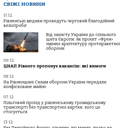
СВІЖІ НОВИНИ
11:12
Рівненські медики проведуть черговий благодійний
велопробіг
Від захисту України до спільного
щита Європи: як проєкт «Фрея»
змінює архітектуру протиракетної
оборони
09:12
ЦНАП Рівного пропонує вакансію: які вимоги
08:12
На Рівненщині Силам оборони України передали
конфісковане майно
07:12
Пільговий проїзд у рівненському громадському
транспорті без транспортної картки: кого це
стосується
13:12
Без Пенсійного фонду: рівняни, які мають право на