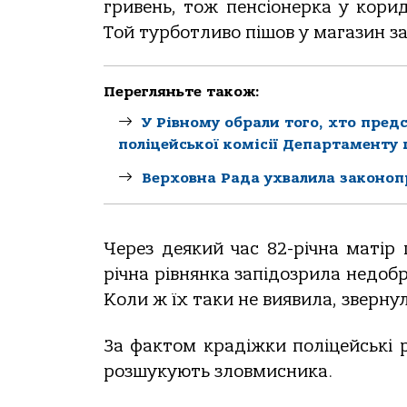
гривень, тож пенсіонерка у корид
Той турботливо пішов у магазин за
Перегляньте також:
У Рівному обрали того, хто пред
поліцейської комісії Департаменту п
Верховна Рада ухвалила законоп
Через деякий час 82-річна матір 
річна рівнянка запідозрила недобр
Коли ж їх таки не виявила, звернул
За фактом крадіжки поліцейські 
розшукують зловмисника.