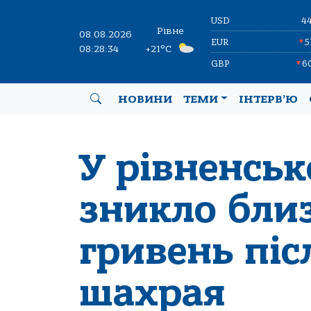
USD
4
Рівне
08.08.2026
EUR
5
▼
08:28:35
+21°C
GBP
6
▼
НОВИНИ
ТЕМИ
ІНТЕРВ’Ю
У рівненськ
зникло бли
гривень піс
шахрая