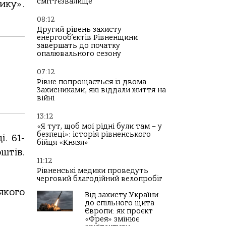
сміттєзвалище
ику».
08:12
Другий рівень захисту
енергооб’єктів Рівненщини
завершать до початку
опалювального сезону
07:12
Рівне попрощається із двома
Захисниками, які віддали життя на
війні
13:12
«Я тут, щоб мої рідні були там – у
безпеці»: історія рівненського
. 61-
бійця «Князя»
штів.
11:12
Рівненські медики проведуть
черговий благодійний велопробіг
якого
Від захисту України
до спільного щита
Європи: як проєкт
«Фрея» змінює