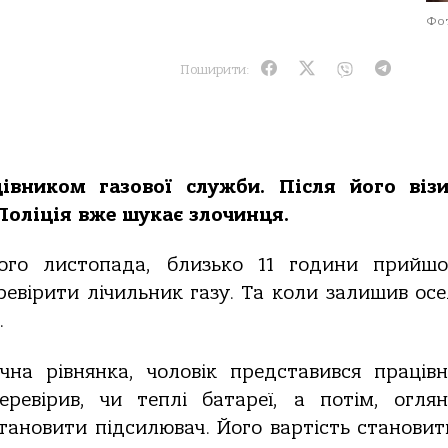
Фот
Поширити:
івником газової служби. Після його віз
Поліція вже шукає злочинця.
ього листопада, близько 11 години прийш
ревірити лічильник газу. Та коли залишив осе
ь.
ічна рівнянка, чоловік представився праців
еревірив, чи теплі батареї, а потім, огля
становити підсилювач. Його вартість становит