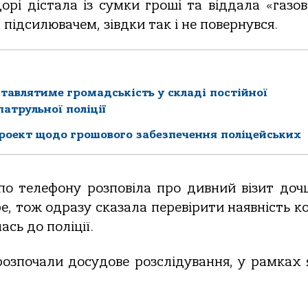
орі дістала із сумки гроші та віддала «газов
 підсилювачем, зівдки так і не повернувся.
ставлятиме громадськість у складі постійної
атрульної поліції
роект щодо грошового забезпечення поліцейських
по телефону розповіла про дивний візит дочці
е, тож одразу сказала перевірити наявність ко
ась до поліції.
розпочали досудове розслідування, у рамках 