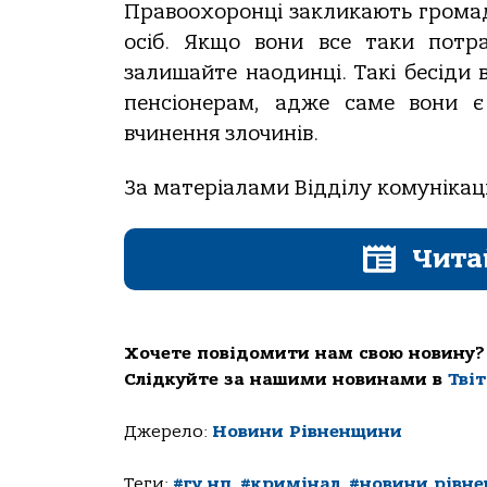
Правоохоронці закликають громад
осіб. Якщо вони все таки потра
залишайте наодинці. Такі бесіди
пенсіонерам, адже саме вони 
вчинення злочинів.
За матеріалами Відділу комунікації
Чита
Хочете повідомити нам свою новину?
Слідкуйте за нашими новинами в
Тві
Джерело:
Новини Рівненщини
Теги:
#гу нп
,
#кримінал
,
#новини рівн