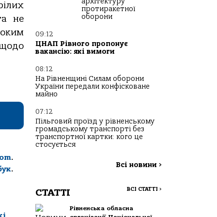
архітектуру
рілих
протиракетної
оборони
та не
ноким
09:12
ЦНАП Рівного пропонує
 щодо
вакансію: які вимоги
08:12
На Рівненщині Силам оборони
України передали конфісковане
майно
07:12
Пільговий проїзд у рівненському
громадському транспорті без
транспортної картки: кого це
стосується
com
.
Всі новини
>
бук
.
ВСІ СТАТТІ
>
СТАТТІ
Рівненська обласна
кі