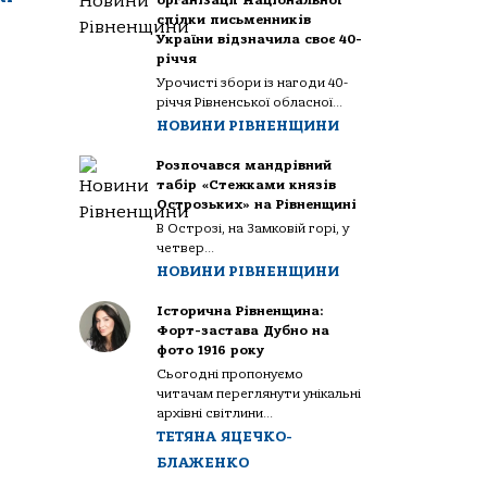
організації Національної
спілки письменників
України відзначила своє 40-
річчя
Урочисті збори із нагоди 40-
річчя Рівненської обласної...
НОВИНИ РІВНЕНЩИНИ
Розпочався мандрівний
табір «Стежками князів
Острозьких» на Рівненщині
В Острозі, на Замковій горі, у
четвер...
НОВИНИ РІВНЕНЩИНИ
Історична Рівненщина:
Форт-застава Дубно на
фото 1916 року
Сьогодні пропонуємо
читачам переглянути унікальні
архівні світлини...
ТЕТЯНА ЯЦЕЧКО-
БЛАЖЕНКО