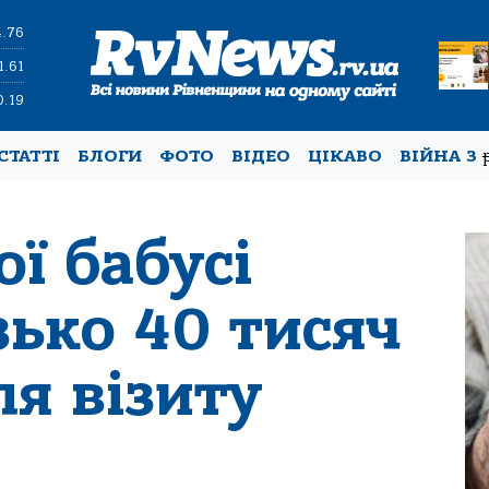
4.76
1.61
0.19
СТАТТІ
БЛОГИ
ФОТО
ВІДЕО
ЦІКАВО
ВІЙНА З
ої бабусі
зько 40 тисяч
ля візиту