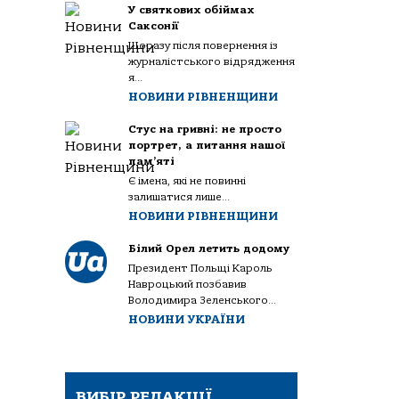
У святкових обіймах
Саксонії
Щоразу після повернення із
журналістського відрядження
я...
НОВИНИ РІВНЕНЩИНИ
Стус на гривні: не просто
портрет, а питання нашої
пам’яті
Є імена, які не повинні
залишатися лише...
НОВИНИ РІВНЕНЩИНИ
Білий Орел летить додому
Президент Польщі Кароль
Навроцький позбавив
Володимира Зеленського...
НОВИНИ УКРАЇНИ
ВИБІР РЕДАКЦІЇ