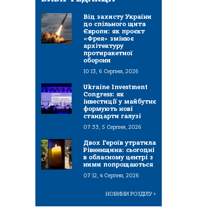
Від захисту України
до спільного щита
Європи: як проєкт
«Фрея» змінює
архітектуру
протиракетної
оборони
10:13, 6 Серпня, 2026
Ukraine Investment
Congress: як
інвестиції у майбутнє
формують нові
стандарти галузі
07:33, 5 Серпня, 2026
Двох Героїв утратила
Рівненщина: сьогодні
в обласному центрі з
ними попрощаються
07:12, 4 Серпня, 2026
НОВИНИ РОЗДІЛУ
>