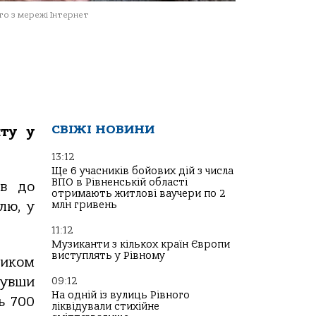
о з мережі Інтернет
СВІЖІ НОВИНИ
иту у
13:12
Ще 6 учасників бойових дій з числа
ВПО в Рівненській області
ов до
отримають житлові ваучери по 2
млн гривень
лю, у
11:12
Музиканти з кількох країн Європи
виступлять у Рівному
ником
нувши
09:12
На одній із вулиць Рівного
ь 700
ліквідували стихійне