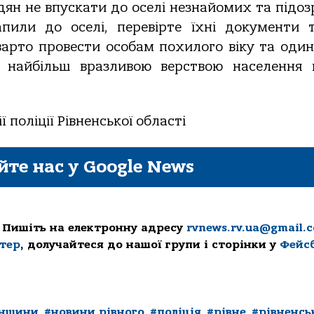
ян не впускати до оселі незнайомих та підоз
пили до оселі, перевірте їхні документи 
 варто провести особам похилого віку та оди
є найбільш вразливою верствою населення
 поліції Рівненської області
йте нас у Google News
 Пишіть на електронну адресу
rvnews.rv.ua@gmail.
ттер
, долучайтеся до нашої групи і сторінки у
Фейс
енщини
,
#новини рівного
,
#поліція
,
#рівне
,
#рівненсь