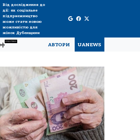
Від дослідження до
дії: як соціальне
підприємництво
може стати новою
можливістю для
жінок Дубенщини
СПЕЦТЕМА
рф
АВТОРИ
UANEWS